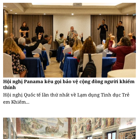
Hội nghị Panama kêu gọi bảo vệ cộng đồng người khiếm
thính
Hội nghị Quốc tế lần thứ nhất về Lạm dụng Tình dục Trẻ
em Khiếm...