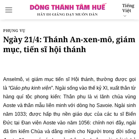
Bỏ
Tiếng
Việt
qua
nội
dung
PHỤNG VỤ
Ngày 21/4: Thánh An-xen-mô, giám
mục, tiến sĩ hội thánh
Anselmô, vị giám mục tiến sĩ Hội thánh, thường được gọi
là
“Giáo phụ kinh viện
”. Ngài sống vào thế kỷ XI, xuất thân từ
hàng quí tộc phong kiến: Thân phụ là vị lãnh chúa vùng
Aoste và thân mẫu liên minh với dòng họ Savoie. Ngài sinh
năm 1033; được hấp thụ nền giáo dục của các tu sĩ Biển
Đức tại Đan viện Aoste vào năm 1056: chính nơi đây, ngài
đã tìm kiếm Chúa và dâng mình cho Người trong đời sống