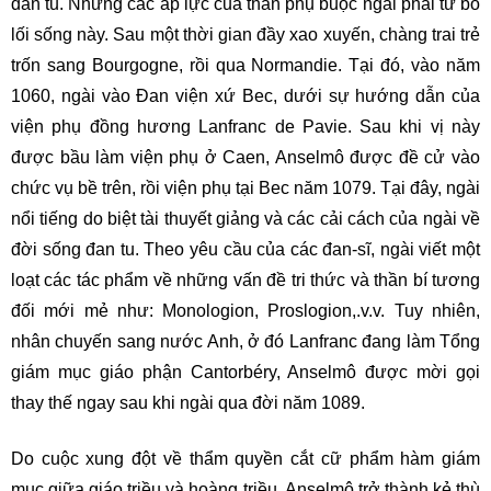
đan tu. Nhưng các áp lực của thân phụ buộc ngài phải từ bỏ
lối sống này. Sau một thời gian đầy xao xuyến, chàng trai trẻ
trốn sang Bourgogne, rồi qua Normandie. Tại đó, vào năm
1060, ngài vào Đan viện xứ Bec, dưới sự hướng dẫn của
viện phụ đồng hương Lanfranc de Pavie. Sau khi vị này
được bầu làm viện phụ ở Caen, Anselmô được đề cử vào
chức vụ bề trên, rồi viện phụ tại Bec năm 1079. Tại đây, ngài
nổi tiếng do biệt tài thuyết giảng và các cải cách của ngài về
đời sống đan tu. Theo yêu cầu của các đan-sĩ, ngài viết một
loạt các tác phẩm về những vấn đề tri thức và thần bí tương
đối mới mẻ như: Monologion, Proslogion,.v.v. Tuy nhiên,
nhân chuyến sang nước Anh, ở đó Lanfranc đang làm Tổng
giám mục giáo phận Cantorbéry, Anselmô được mời gọi
thay thế ngay sau khi ngài qua đời năm 1089.
Do cuộc xung đột về thẩm quyền cắt cữ phẩm hàm giám
mục giữa giáo triều và hoàng triều, Anselmô trở thành kẻ thù