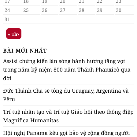
17
18
19
20
21
22
23
24
25
26
27
28
29
30
31
« Th7
BÀI MỚI NHẤT
Assisi chứng kiến làn sóng hành hương tăng vọt
trong năm kỷ niệm 800 năm Thánh Phanxicô qua
đời
Đức Thánh Cha sẽ tông du Uruguay, Argentina và
Pêru
Trí tuệ nhân tạo và trí tuệ Giáo hội theo thông điệp
Magnifica Humanitas
Hội nghị Panama kêu gọi bảo vệ cộng đồng người