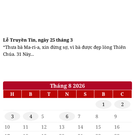
Lễ Truyền Tin, ngày 25 tháng 3
“Thưa bà Ma-ri-a, xin đừng sợ, vì bà được đẹp lòng Thiên
Chúa. 31 Này...
Tháng 8 2026
H
B
T
N
S
B
C
1
2
3
4
5
6
7
8
9
10
11
12
13
14
15
16