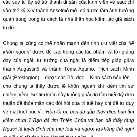
các suy tư ấy sẽ trở thành di sản của kinh viện về sau: chỉ
vào thế kỷ XIV thánh Anselmô mới có được tầm ảnh hưởng
quan trọng trong tư cách là nhà thần học kiêm tác giả sách
tu đức.
Chúng ta cũng có thể nhấn mạnh đến tính ưu việt của “
lẽ
khôn ngoan
” được đề cao trong các tác phẩm và lời giảng
dạy của ngài: tư tưởng của ngài là điểm tiếp giáp giữa
thánh Augustinô và thánh Tôma Aquinô. Trích sách Minh
giải (Proslogion) – được các Bài đọc – Kinh sách nêu lên –
cho chúng ta thấy được lẽ khôn ngoan khi kiếm tìm sự
chiêm niệm. Sự tìm kiếm này không phải do tính hiếu kỳ đơn
thuần để thỏa mãn các đòi hỏi của trí tuệ hay chỉ để tư duy
về mặt triết học vì:
“Hồn tôi ơi, bạn đã gặp thấy điều bạn tìm
kiếm chưa ? Bạn đã tìm Thiên Chúa và bạn đã thấy rằng
Người là tuyệt đỉnh của mọi loài và người ta không thể nghĩ