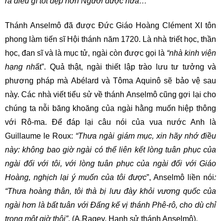
ra điều gì tốt đẹp hơn Người được nữa…”
Thánh Anselmô đã được Đức Giáo Hoàng Clément XI tôn
phong làm tiến sĩ Hội thánh năm 1720. Là nhà triết học, thần
học, đan sĩ và là mục tử, ngài còn được gọi là
“nhà kinh viện
hạng nh
ất”. Quả thật, ngài thiết lập trào lưu tư tưởng và
phương pháp mà Abélard và Tôma Aquinô sẽ bảo vệ sau
này. Các nhà viết tiểu sử về thánh Anselmô cũng gợi lại cho
chúng ta nỗi băng khoăng của ngài hằng muốn hiệp thông
với Rô-ma. Để đáp lại câu nói của vua nước Anh là
Guillaume le Roux:
“Thưa ngài giám mục, xin hãy nhớ điều
này: không bao giờ ngài có thể liên kết lòng tuân phục của
ngài đối với tôi, với lòng tuân phục của ngài đối với Giáo
Hoàng, nghịch lại ý muốn của tôi được
”, Anselmô liền nói
:
“Thưa hoàng thân, tôi thà bị lưu đày khỏi vương quốc của
ngài hơn là bất tuân với Đấng kế vị thánh Phê-rô, cho dù chỉ
trong một giờ thôi”
. (A.Ragey, Hạnh sử thánh Anselmô).