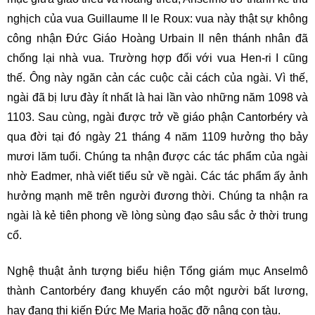
nghịch của vua Guillaume II le Roux: vua này thật sự không
công nhận Đức Giáo Hoàng Urbain II nên thánh nhân đã
chống lại nhà vua. Trường hợp đối với vua Hen-ri I cũng
thế. Ông này ngăn cản các cuộc cải cách của ngài. Vì thế,
ngài đã bị lưu đày ít nhất là hai lần vào những năm 1098 và
1103. Sau cùng, ngài được trở về giáo phận Cantorbéry và
qua đời tại đó ngày 21 tháng 4 năm 1109 hưởng thọ bảy
mươi lăm tuổi. Chúng ta nhận được các tác phẩm của ngài
nhờ Eadmer, nhà viết tiểu sử về ngài. Các tác phẩm ấy ảnh
hưởng mạnh mẽ trên người đương thời. Chúng ta nhận ra
ngài là kẻ tiên phong về lòng sùng đạo sâu sắc ở thời trung
cổ.
Nghệ thuật ảnh tượng biểu hiện Tổng giám mục Anselmô
thành Cantorbéry đang khuyến cáo một người bất lương,
hay đang thị kiến Đức Mẹ Maria hoặc đỡ nâng con tàu.