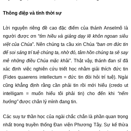
Thông điệp và tính thời sự
Lời nguyện riêng đề cao đặc điểm của thánh Anselmô là
người được ơn “
tìm hiều và giảng dạy lẽ khôn ngoan siêu
việt của Chúa
”. Nên chúng ta cầu xin Chúa
“ban ơn đức tin
để soi sáng trí tuệ chúng ta, nhờ đó, tâm hồn chúng ta sẽ say
mê những điều Chúa mặc kh
ải”. Thật vậy, thánh đan sĩ đã
xác định việc nghiên cứu triết học nhằm giải thích đức tin
(Fides quaerens intellectum = đức tin đòi hỏi trí tuệ). Ngài
cũng khẳng định rằng cần phải tin rồi mới hiểu (credo ut
intelligam = muốn hiểu tôi phải tin) cho đến khi
“nếm
hưởng”
được chân lý mình đang tin.
Các suy tư thần học của ngài chắc chắn là phần quan trọng
nhất trong truyền thống Đan viện Phương Tây. Sự kế thừa