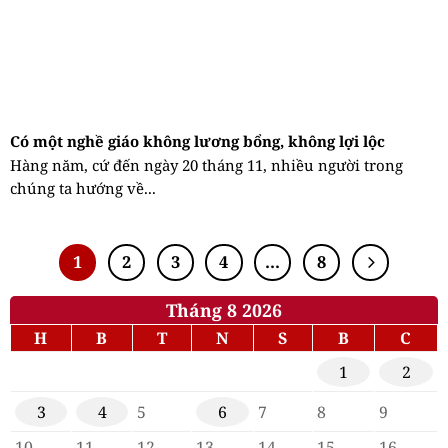
Có một nghề giáo không lương bổng, không lợi lộc
Hàng năm, cứ đến ngày 20 tháng 11, nhiều người trong
chúng ta hướng về...
1
2
3
4
…
8
Tháng 8 2026
H
B
T
N
S
B
C
1
2
3
4
5
6
7
8
9
10
11
12
13
14
15
16