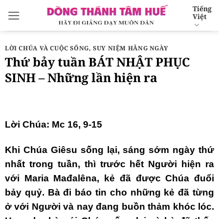
Bỏ
Tiếng
Việt
qua
nội
dung
LỜI CHÚA VÀ CUỘC SỐNG
,
SUY NIỆM HẰNG NGÀY
Thứ bảy tuần BÁT NHẬT PHỤC
SINH – Những lần hiện ra
Lời Chúa: Mc 16, 9-15
Khi Chúa Giêsu sống lại, sáng sớm ngày thứ
nhất trong tuần, thì trước hết Người hiện ra
với Maria Mađalêna, kẻ đã được Chúa đuổi
bảy quỷ. Bà đi báo tin cho những kẻ đã từng
ở với Người và nay đang buồn thảm khóc lóc.