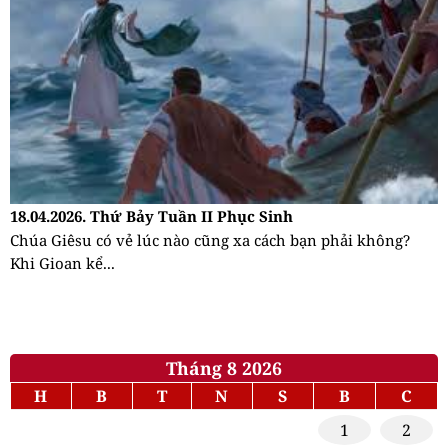
18.04.2026. Thứ Bảy Tuần II Phục Sinh
Chúa Giêsu có vẻ lúc nào cũng xa cách bạn phải không?
Khi Gioan kể...
Tháng 8 2026
H
B
T
N
S
B
C
1
2