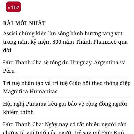
« Th7
BÀI MỚI NHẤT
Assisi chứng kiến làn sóng hành hương tăng vọt
trong năm kỷ niệm 800 năm Thánh Phanxicô qua
đời
Đức Thánh Cha sẽ tông du Uruguay, Argentina và
Pêru
Trí tuệ nhân tạo và trí tuệ Giáo hội theo thông điệp
Magnifica Humanitas
Hội nghị Panama kêu gọi bảo vệ cộng đồng người
khiếm thính
Đức Thánh Cha: Ngày nay có rất nhiều người cần
chứng tá vui tươi của người trẻ say mê Đức Kitô