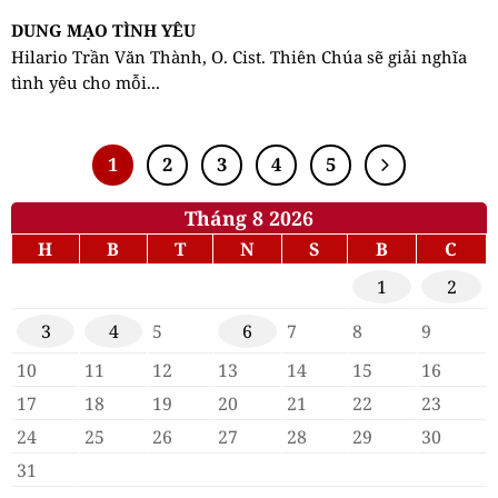
DUNG MẠO TÌNH YÊU
Hilario Trần Văn Thành, O. Cist. Thiên Chúa sẽ giải nghĩa
tình yêu cho mỗi...
1
2
3
4
5
Tháng 8 2026
H
B
T
N
S
B
C
1
2
3
4
5
6
7
8
9
10
11
12
13
14
15
16
17
18
19
20
21
22
23
24
25
26
27
28
29
30
31