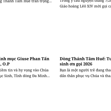
Trong ý cầu nguyện tháng 7/2
 Thánh Tâm Huế trân trọng...
Giáo hoàng Lêô XIV mời gọi các
Linh mục Giuse Phan Tấn
Dòng Thánh Tâm Huế: T
, O.P
sinh ơn gọi 2026
iềm tin và hy vọng vào Chúa
Bạn là một người trẻ đang tha
ục Sinh, Tỉnh dòng Đa Minh...
dấn thân phục vụ Chúa và tha.