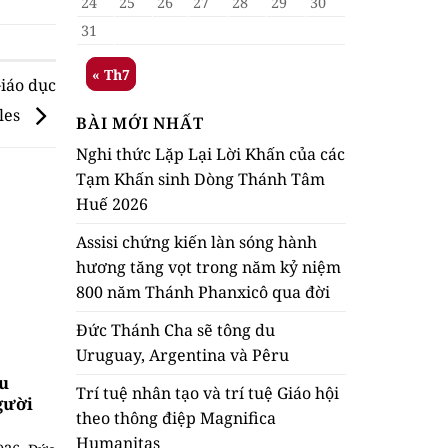
24
25
26
27
28
29
30
31
« Th7
Giáo dục
eles
BÀI MỚI NHẤT
Nghi thức Lặp Lại Lời Khấn của các
Tạm Khấn sinh Dòng Thánh Tâm
Huế 2026
Assisi chứng kiến làn sóng hành
hương tăng vọt trong năm kỷ niệm
800 năm Thánh Phanxicô qua đời
Đức Thánh Cha sẽ tông du
Uruguay, Argentina và Pêru
ầu
Trí tuệ nhân tạo và trí tuệ Giáo hội
gười
theo thông điệp Magnifica
Humanitas