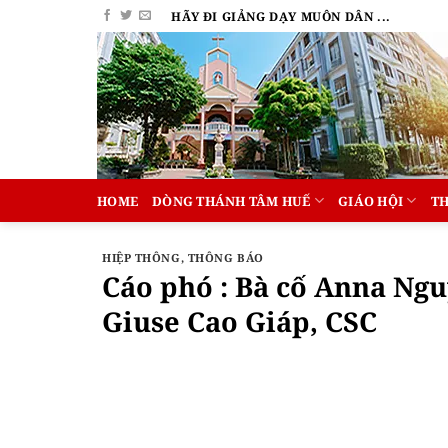
Bỏ
HÃY ĐI GIẢNG DẠY MUÔN DÂN ...
qua
nội
dung
HOME
DÒNG THÁNH TÂM HUẾ
GIÁO HỘI
T
HIỆP THÔNG
,
THÔNG BÁO
Cáo phó : Bà cố Anna Ng
Giuse Cao Giáp, CSC