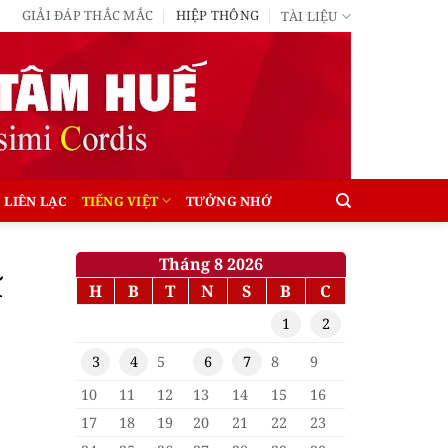
GIẢI ĐÁP THẮC MẮC
HIỆP THÔNG
TÀI LIỆU
LIÊN LẠC
TIẾNG VIỆT
TƯỞNG NHỚ
Tháng 8 2026
ĩ
H
B
T
N
S
B
C
1
2
3
4
5
6
7
8
9
10
11
12
13
14
15
16
17
18
19
20
21
22
23