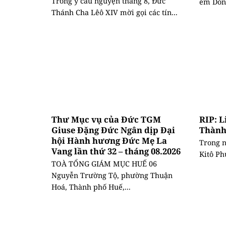
Trong ý cầu nguyện tháng 8, Đức
em Dòng
Thánh Cha Lêô XIV mời gọi các tín...
Thư Mục vụ của Đức TGM
RIP: 
Giuse Đặng Đức Ngân dịp Đại
Thành
hội Hành hương Đức Mẹ La
Trong n
Vang lần thứ 32 – tháng 08.2026
Kitô Ph
TOÀ TỔNG GIÁM MỤC HUẾ 06
Nguyễn Trường Tộ, phường Thuận
Hoá, Thành phố Huế,...