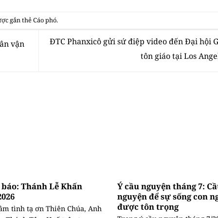
ợc gắn thẻ
Cáo phó
.
ĐTC Phanxicô gửi sứ điệp video đến Đại hội 
sân vận
tôn giáo tại Los Ang
 báo: Thánh Lễ Khấn
Ý cầu nguyện tháng 7: C
2026
nguyện để sự sống con n
được tôn trọng
âm tình tạ ơn Thiên Chúa, Anh