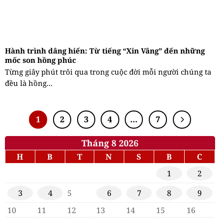
Hành trình dâng hiến: Từ tiếng “Xin Vâng” đến những
mốc son hồng phúc
Từng giây phút trôi qua trong cuộc đời mỗi người chúng ta
đều là hồng...
1
2
3
4
…
7
Tháng 8 2026
H
B
T
N
S
B
C
1
2
3
4
5
6
7
8
9
10
11
12
13
14
15
16