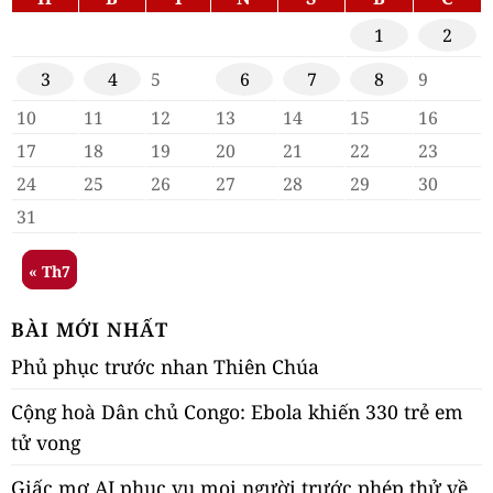
1
2
3
4
5
6
7
8
9
10
11
12
13
14
15
16
17
18
19
20
21
22
23
24
25
26
27
28
29
30
31
« Th7
BÀI MỚI NHẤT
Phủ phục trước nhan Thiên Chúa
Cộng hoà Dân chủ Congo: Ebola khiến 330 trẻ em
tử vong
Giấc mơ AI phục vụ mọi người trước phép thử về