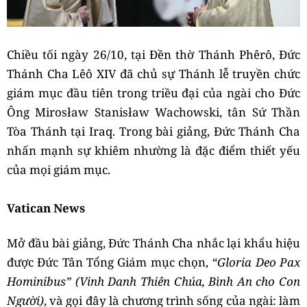
Chiều tối ngày 26/10, tại Đền thờ Thánh Phêrô, Đức
Thánh Cha Lêô XIV đã chủ sự Thánh lễ truyền chức
giám mục đầu tiên trong triều đại của ngài cho Đức
Ông Mirosław Stanisław Wachowski, tân Sứ Thần
Tòa Thánh tại Iraq. Trong bài giảng, Đức Thánh Cha
nhấn mạnh sự khiêm nhường là đặc điểm thiết yếu
của mọi giám mục.
Vatican News
Mở đầu bài giảng, Đức Thánh Cha nhắc lại khẩu hiệu
được Đức Tân Tổng Giám mục chọn,
“Gloria Deo Pax
Hominibus” (Vinh Danh Thiên Chúa, Bình An cho Con
Người)
, và gọi đây là chương trình sống của ngài: làm