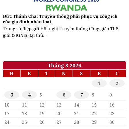
Đức Thánh Cha: Truyền thông phải phục vụ công ích
của gia đình nhân loại
Trong sứ điệp gửi Hội nghị Truyền thông Công giáo Thế
giới (SIGNIS) tại thủ...
Tháng 8 2026
H
B
T
N
S
B
C
1
2
3
4
5
6
7
8
9
10
11
12
13
14
15
16
17
18
19
20
21
22
23
24
25
26
27
28
29
30