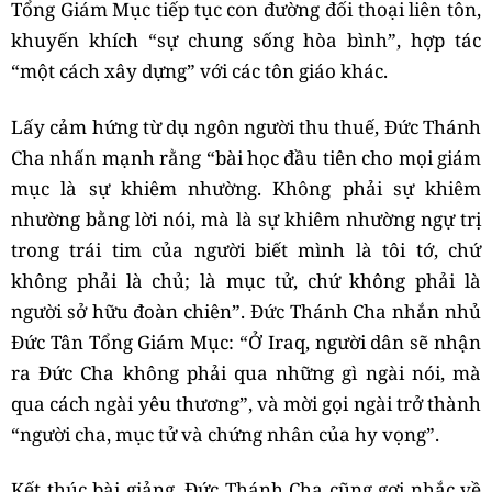
Tổng Giám Mục tiếp tục con đường đối thoại liên tôn,
khuyến khích “sự chung sống hòa bình”, hợp tác
“một cách xây dựng” với các tôn giáo khác.
Lấy cảm hứng từ dụ ngôn người thu thuế, Đức Thánh
Cha nhấn mạnh rằng “bài học đầu tiên cho mọi giám
mục là sự khiêm nhường. Không phải sự khiêm
nhường bằng lời nói, mà là sự khiêm nhường ngự trị
trong trái tim của người biết mình là tôi tớ, chứ
không phải là chủ; là mục tử, chứ không phải là
người sở hữu đoàn chiên”. Đức Thánh Cha nhắn nhủ
Đức Tân Tổng Giám Mục: “Ở Iraq, người dân sẽ nhận
ra Đức Cha không phải qua những gì ngài nói, mà
qua cách ngài yêu thương”, và mời gọi ngài trở thành
“người cha, mục tử và chứng nhân của hy vọng”.
Kết thúc bài giảng, Đức Thánh Cha cũng gợi nhắc về