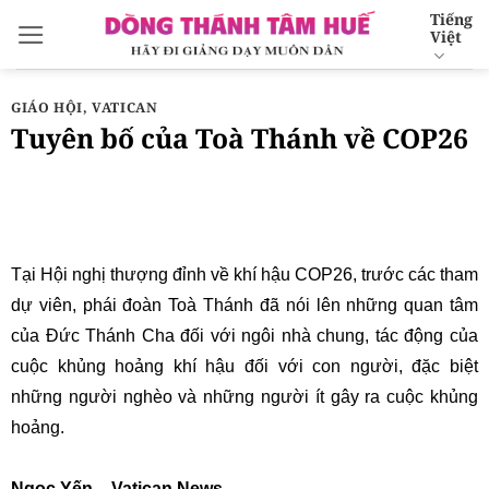
Bỏ
Tiếng
Việt
qua
nội
dung
GIÁO HỘI
,
VATICAN
Tuyên bố của Toà Thánh về COP26
Tại Hội nghị thượng đỉnh về khí hậu COP26, trước các tham
dự viên, phái đoàn Toà Thánh đã nói lên những quan tâm
của Đức Thánh Cha đối với ngôi nhà chung, tác động của
cuộc khủng hoảng khí hậu đối với con người, đặc biệt
những người nghèo và những người ít gây ra cuộc khủng
hoảng.
Ngọc Yến – Vatican News