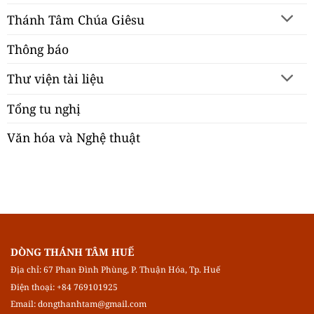
Thánh Tâm Chúa Giêsu
Thông báo
Thư viện tài liệu
Tổng tu nghị
Văn hóa và Nghệ thuật
DÒNG THÁNH TÂM HUẾ
Địa chỉ: 67 Phan Đình Phùng, P. Thuận Hóa, Tp. Huế
Điện thoại: +84 769101925
Email:
dongthanhtam@gmail.com