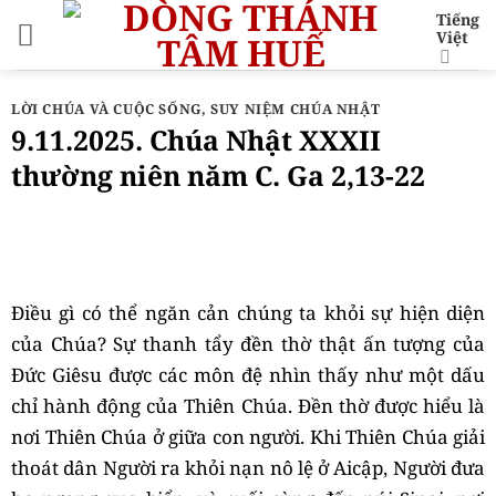
Bỏ
Tiếng
Việt
qua
nội
dung
LỜI CHÚA VÀ CUỘC SỐNG
,
SUY NIỆM CHÚA NHẬT
9.11.2025. Chúa Nhật XXXII
thường niên năm C. Ga 2,13-22
Điều gì có thể ngăn cản chúng ta khỏi sự hiện diện
của Chúa? Sự thanh tẩy đền thờ thật ấn tượng của
Đức Giêsu được các môn đệ nhìn thấy như một dấu
chỉ hành động của Thiên Chúa. Đền thờ được hiểu là
nơi Thiên Chúa ở giữa con người. Khi Thiên Chúa giải
thoát dân Người ra khỏi nạn nô lệ ở Aicập, Người đưa