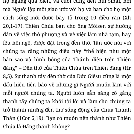
họ ngang qua biển, và cuối cùng đến núi Sinai, nơi
mà Người lập một giao ước với họ và ban cho họ một
cách sống mới được bày tỏ trong 10 điều răn (Xh
20,1-17). Thiên Chúa ban cho ông Môisen sự hướng
dẫn về việc thờ phượng và về việc làm nhà tạm, hay
lều hội ngộ, được đặt trong đền thờ. Tân ước nói với
chúng ta rằng những điều này “thể hiện như một
bản sao và hình bóng của Thánh điện trên Thiên
đàng” – Đền thờ của Thiên Chúa trên Thiên đàng (Hr
8,5). Sự thanh tẩy đền thờ của Đức Giêsu cũng là một
dấu hiệu tiên báo về những gì Người muốn làm với
mỗi người chúng ta. Người luôn sẵn sàng cố gắng
thanh tẩy chúng ta khỏi tội lỗi và làm cho chúng ta
trở thành những đền thờ sống động của Chúa Thánh
Thần (1Cor 6,19). Bạn có muốn nên thánh như Thiên
Chúa là Đấng thánh không?