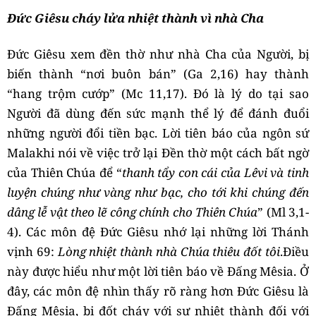
Đức Giêsu cháy lửa nhiệt thành vì nhà Cha
Đức Giêsu xem đền thờ như nhà Cha của Người, bị
biến thành “nơi buôn bán” (Ga 2,16) hay thành
“hang trộm cướp” (Mc 11,17). Đó là lý do tại sao
Người đã dùng đến sức mạnh thể lý để đánh đuổi
những người đổi tiền bạc. Lời tiên báo của ngôn sứ
Malakhi nói về việc trở lại Đền thờ một cách bất ngờ
của Thiên Chúa để “
thanh tẩy con cái của Lêvi và tinh
luyện chúng như vàng như bạc, cho tới khi chúng đến
dâng lễ vật theo lẽ công chính cho Thiên Chúa
” (Ml 3,1-
4). Các môn đệ Đức Giêsu nhớ lại những lời Thánh
vịnh 69:
Lòng nhiệt thành nhà Chúa thiêu đốt tôi
.Điều
này được hiểu như một lời tiên báo về Đấng Mêsia. Ở
đây, các môn đệ nhìn thấy rõ ràng hơn Đức Giêsu là
Đấng Mêsia, bị đốt cháy với sự nhiệt thành đối với