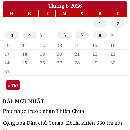
Tháng 8 2026
H
B
T
N
S
B
C
1
2
3
4
5
6
7
8
9
10
11
12
13
14
15
16
17
18
19
20
21
22
23
24
25
26
27
28
29
30
31
« Th7
BÀI MỚI NHẤT
Phủ phục trước nhan Thiên Chúa
Cộng hoà Dân chủ Congo: Ebola khiến 330 trẻ em