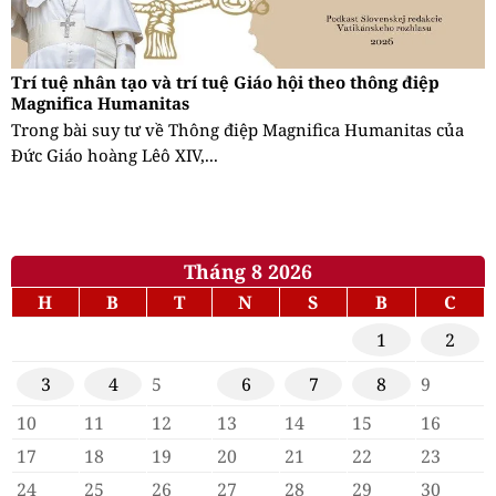
Trí tuệ nhân tạo và trí tuệ Giáo hội theo thông điệp
Magnifica Humanitas
Trong bài suy tư về Thông điệp Magnifica Humanitas của
Đức Giáo hoàng Lêô XIV,...
Tháng 8 2026
H
B
T
N
S
B
C
1
2
3
4
5
6
7
8
9
10
11
12
13
14
15
16
17
18
19
20
21
22
23
24
25
26
27
28
29
30