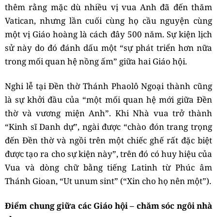
thêm rằng mặc dù nhiều vị vua Anh đã đến thăm
Vatican, nhưng lần cuối cùng họ cầu nguyện cùng
một vị Giáo hoàng là cách đây 500 năm. Sự kiện lịch
sử này do đó đánh dấu một “sự phát triển hơn nữa
trong mối quan hệ nồng ấm” giữa hai Giáo hội.
Nghi lễ tại Đền thờ Thánh Phaolô Ngoại thành cũng
là sự khởi đầu của “một mối quan hệ mới giữa Đền
thờ và vương miện Anh”. Khi Nhà vua trở thành
“Kinh sĩ Danh dự”, ngài được “chào đón trang trọng
đến Đền thờ và ngồi trên một chiếc ghế rất đặc biệt
được tạo ra cho sự kiện này”, trên đó có huy hiệu của
Vua và dòng chữ bằng tiếng Latinh từ Phúc âm
Thánh Gioan, “Ut unum sint” (“Xin cho họ nên một”).
Điểm chung giữa các Giáo hội – chăm sóc ngôi nhà