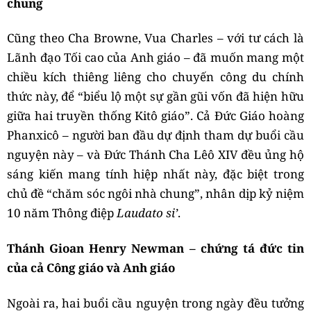
chung
Cũng theo Cha Browne, Vua Charles – với tư cách là
Lãnh đạo Tối cao của Anh giáo – đã muốn mang một
chiều kích thiêng liêng cho chuyến công du chính
thức này, để “biểu lộ một sự gần gũi vốn đã hiện hữu
giữa hai truyền thống Kitô giáo”. Cả Đức Giáo hoàng
Phanxicô – người ban đầu dự định tham dự buổi cầu
nguyện này – và Đức Thánh Cha Lêô XIV đều ủng hộ
sáng kiến mang tính hiệp nhất này, đặc biệt trong
chủ đề “chăm sóc ngôi nhà chung”, nhân dịp kỷ niệm
10 năm Thông điệp
Laudato si’
.
Thánh Gioan Henry Newman – chứng tá đức tin
của cả Công giáo và Anh giáo
Ngoài ra, hai buổi cầu nguyện trong ngày đều tưởng