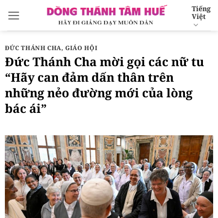
Bỏ
Tiếng
Việt
qua
nội
dung
ĐỨC THÁNH CHA
,
GIÁO HỘI
Đức Thánh Cha mời gọi các nữ tu
“Hãy can đảm dấn thân trên
những nẻo đường mới của lòng
bác ái”