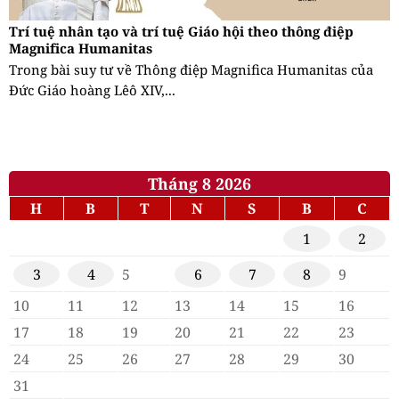
Trí tuệ nhân tạo và trí tuệ Giáo hội theo thông điệp
Magnifica Humanitas
Trong bài suy tư về Thông điệp Magnifica Humanitas của
Đức Giáo hoàng Lêô XIV,...
Tháng 8 2026
H
B
T
N
S
B
C
1
2
3
4
5
6
7
8
9
10
11
12
13
14
15
16
17
18
19
20
21
22
23
24
25
26
27
28
29
30
31