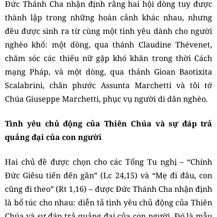
Đức Thánh Cha nhận định rằng hai hội dòng tuy được
thành lập trong những hoàn cảnh khác nhau, nhưng
đều được sinh ra từ cùng một tình yêu dành cho người
nghèo khổ: một dòng, qua thánh Claudine Thévenet,
chăm sóc các thiếu nữ gặp khó khăn trong thời Cách
mạng Pháp, và một dòng, qua thánh Gioan Baotixita
Scalabrini, chân phước Assunta Marchetti và tôi tớ
Chúa Giuseppe Marchetti, phục vụ người di dân nghèo.
Tình yêu chủ động của Thiên Chúa và sự đáp trả
quảng đại của con người
Hai chủ đề được chọn cho các Tổng Tu nghị – “Chính
Đức Giêsu tiến đến gần” (Lc 24,15) và “Mẹ đi đâu, con
cũng đi theo” (Rt 1,16) – được Đức Thánh Cha nhận định
là bổ túc cho nhau: diễn tả tình yêu chủ động của Thiên
Chúa và sự đáp trả quảng đại của con người. Đó là mẫu