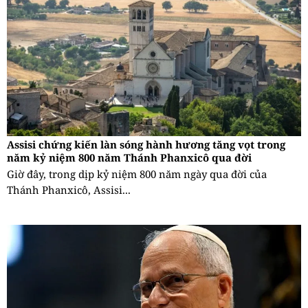
Assisi chứng kiến làn sóng hành hương tăng vọt trong
năm kỷ niệm 800 năm Thánh Phanxicô qua đời
Giờ đây, trong dịp kỷ niệm 800 năm ngày qua đời của
Thánh Phanxicô, Assisi...