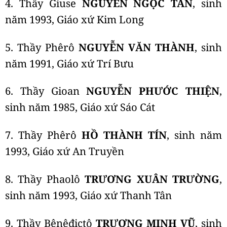
4. Thầy Giuse
NGUYỄN NGỌC TÂN
, sinh
năm 1993, Giáo xứ Kim Long
5. Thầy Phêrô
NGUYỄN VĂN THÀNH
, sinh
năm 1991, Giáo xứ Trí Bưu
6. Thầy Gioan
NGUYỄN PHƯỚC THIỆN
,
sinh năm 1985, Giáo xứ Sáo Cát
7. Thầy Phêrô
HỒ THÀNH TÍN
, sinh năm
1993, Giáo xứ An Truyền
8. Thầy Phaolô
TRƯƠNG XUÂN TRƯỜNG
,
sinh năm 1993, Giáo xứ Thanh Tân
9. Thầy Bênêđictô
TRƯƠNG MINH VŨ
, sinh