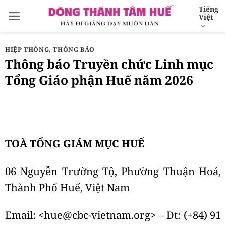
Bỏ
Tiếng
Việt
qua
nội
dung
HIỆP THÔNG
,
THÔNG BÁO
Thông báo Truyền chức Linh mục
Tổng Giáo phận Huế năm 2026
TOÀ TỔNG GIÁM MỤC HUẾ
06 Nguyễn Trường Tộ, Phường Thuận Hoá,
Thành Phố Huế, Việt Nam
Email: <
hue@cbc-vietnam.org
> – Đt: (+84) 91