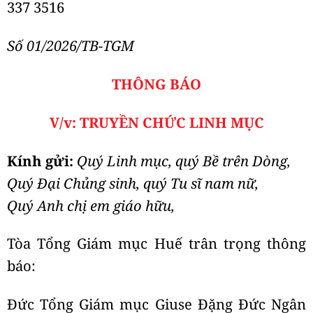
337 3516
Số 0
1
/202
6
/TB-TGM
THÔNG BÁO
V/v: TRUYỀN CHỨC LINH MỤC
Kính gửi:
Quý Linh mục, quý Bề trên Dòng,
Quý Đại Chủng sinh, quý Tu sĩ nam nữ,
Quý Anh chị em giáo hữu,
Tòa Tổng Giám mục Huế trân trọng thông
báo:
Đức Tổng Giám mục Giuse Đặng Đức Ngân