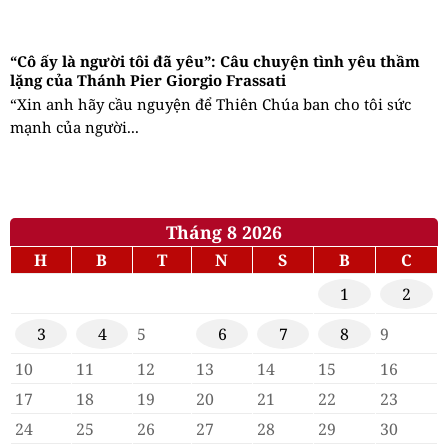
“Cô ấy là người tôi đã yêu”: Câu chuyện tình yêu thầm
lặng của Thánh Pier Giorgio Frassati
“Xin anh hãy cầu nguyện để Thiên Chúa ban cho tôi sức
mạnh của người...
Tháng 8 2026
H
B
T
N
S
B
C
1
2
3
4
5
6
7
8
9
10
11
12
13
14
15
16
17
18
19
20
21
22
23
24
25
26
27
28
29
30