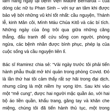
làm hàng ngày tại bệnh viện Madre Bernarda – của
dòng các nữ tu Phan Sinh – với sự an tâm khi được
bảo vệ bởi những vũ khí tốt nhất: cầu nguyện, Thánh
lễ, kinh Mân côi, Mình Máu Chúa Kitô và các bí tích.
Những ngày của ông trôi qua giữa những căng
thẳng, đấu tranh để cứu sống con người, phòng
ngừa, các bệnh nhân được bình phục, phép lạ của
cuộc sống và cầu nguyện liên lỉ.
Bác sĩ Ramirez chia sẻ: “Vài ngày trước tôi phải tiến
hành phẫu thuật mở khí quản trong phòng Covid. Đó
là lần thứ hai tôi cảm thấy rất sợ hãi trong đại dịch,
nhưng cũng là một niềm hy vọng lớn. Sau khi vào
một “mê cung”, được hai người mặc quần áo, với hai
bộ áo liền quần, khẩu trang, găng tay và khăn che
miệng, chúng tôi đã tiến hành thủ tục, một trong