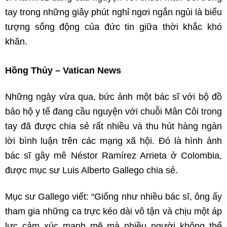
tay trong những giây phút nghỉ ngơi ngắn ngủi là biểu
tượng sống động của đức tin giữa thời khắc khó
khăn.
Hồng Thủy – Vatican News
Những ngày vừa qua, bức ảnh một bác sĩ với bộ đồ
bảo hộ y tế đang cầu nguyện với chuỗi Mân Côi trong
tay đã được chia sẻ rất nhiều và thu hút hàng ngàn
lời bình luận trên các mạng xã hội. Đó là hình ảnh
bác sĩ gây mê Néstor Ramírez Arrieta ở Colombia,
được mục sư Luis Alberto Gallego chia sẻ.
Mục sư Gallego viết: “Giống như nhiều bác sĩ, ông ấy
tham gia những ca trực kéo dài vô tận và chịu một áp
lực cảm xúc mạnh mẽ mà nhiều người không thể