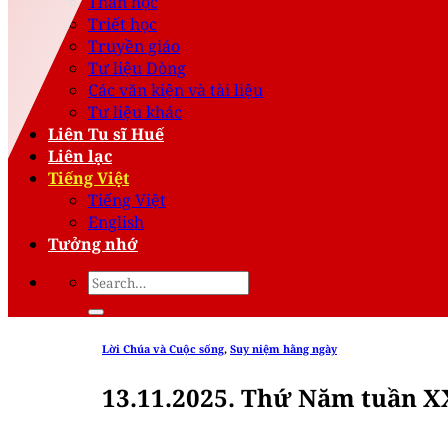
Thần học
Triết học
Truyền giáo
Tư liệu Dòng
Các văn kiện và tài liệu
Tư liệu khác
Liên Tu sĩ Huế
Liên lạc
Tiếng Việt
Tiếng Việt
English
Tưởng nhớ
Lời Chúa và Cuộc sống
,
Suy niệm hằng ngày
13.11.2025. Thứ Năm tuần XX