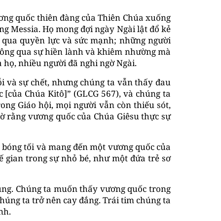
ương quốc thiên đàng của Thiên Chúa xuống
Đấng Messia. Họ mong đợi ngày Ngài lật đổ kẻ
ng qua quyền lực và sức mạnh; những người
 thông qua sự hiền lành và khiêm nhường mà
 họ, nhiều người đã nghi ngờ Ngài.
lỗi và sự chết, nhưng chúng ta vẫn thấy đau
ốc [của Chúa Kitô]” (GLCG 567), và chúng ta
ong Giáo hội, mọi người vẫn còn thiếu sót,
gờ rằng vương quốc của Chúa Giêsu thực sự
ực bóng tối và mang đến một vương quốc của
 gian trong sự nhỏ bé, như một đứa trẻ sơ
đúng. Chúng ta muốn thấy vương quốc trong
húng ta trở nên cay đắng. Trái tim chúng ta
nh.