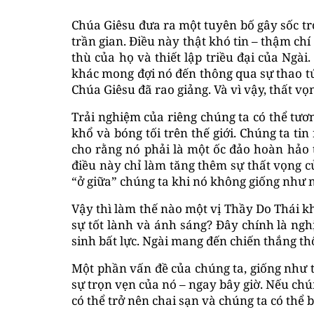
Chúa Giêsu đưa ra một tuyên bố gây sốc t
trần gian. Điều này thật khó tin – thậm chí
thù của họ và thiết lập triều đại của Ng
khác mong đợi nó đến thông qua sự thao tú
Chúa Giêsu đã rao giảng. Và vì vậy, thất v
Trải nghiệm của riêng chúng ta có thể tươn
khổ và bóng tối trên thế giới. Chúng ta ti
cho rằng nó phải là một ốc đảo hoàn hảo t
điều này chỉ làm tăng thêm sự thất vọng 
“ở giữa” chúng ta khi nó không giống như n
Vậy thì làm thế nào một vị Thầy Do Thái k
sự tốt lành và ánh sáng? Đây chính là ng
sinh bất lực. Ngài mang đến chiến thắng th
Một phần vấn đề của chúng ta, giống như 
sự trọn vẹn của nó – ngay bây giờ. Nếu chú
có thể trở nên chai sạn và chúng ta có th