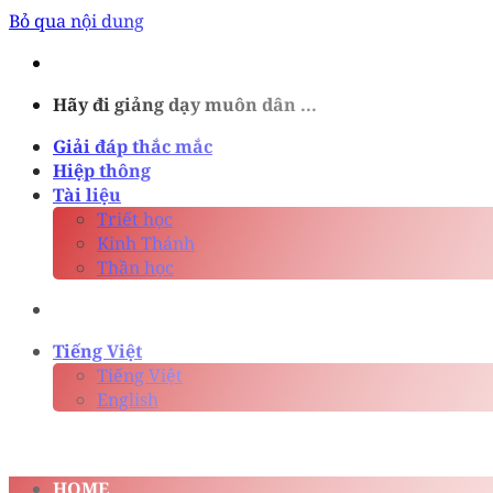
Bỏ qua nội dung
Hãy đi giảng dạy muôn dân ...
Giải đáp thắc mắc
Hiệp thông
Tài liệu
Triết học
Kinh Thánh
Thần học
Tiếng Việt
Tiếng Việt
English
HOME