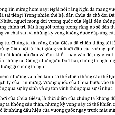
rong Tin mừng hôm nay: Ngài nói rằng Ngài đã mang v
 là tai tiếng! Trong nhiều thế hệ, dân Chúa đã chờ đợi 
ài. Nhiều người mong đợi vương quốc của Ngài đến thô
ng chính trị. Rất ít người tưởng tượng rằng nó sẽ đến
ọng và chai sạn vì những kỳ vọng không được đáp ứng của
g tự. Chúng ta tin rằng Chúa Giêsu đã chiến thắng tội 
n rằng Giáo hội là “hạt giống và khởi đầu của vương qu
hoát khỏi nỗi đau và đau khổ. Thay vào đó, ngay cả tr
của chúng ta. Giống như người Do Thái, chúng ta nghi n
hững gì chúng ta nghĩ.
hiêm nhường và hiền lành có thể chiến thắng các thế l
hịch lý của Tin mừng. Vương quốc của Chúa bước vào thế
ông qua sự hy sinh và sự tôn vinh thông qua sự sỉ nhục.
thời của Chúa Giêsu, là thời điểm của chúng ta không 
ng ta không cẩn thận, những kỳ vọng này có thể khiến c
ể bỏ lỡ những dấu hiệu của vương quốc ngay trước mắt mì