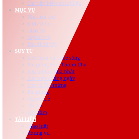
Các văn kiện và tài liệu
MỤC VỤ
Nhà lưu trú
Sinh viên
Giáo xứ
Người trẻ
Bác ái xã hội
SUY TƯ
Lời Chúa và Cuộc sống
Bài giảng Đức Thánh Cha
Suy niệm Chúa nhật
Suy niệm hằng ngày
Suy tư Tin mừng
Bài giảng
Người trẻ
Ơn gọi
Sưu tầm
TÀI LIỆU
Giáo luật
Phụng vụ