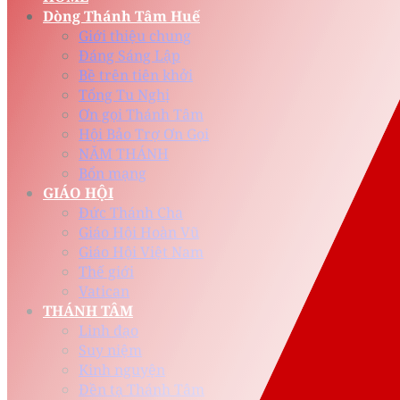
Dòng Thánh Tâm Huế
Giới thiệu chung
Đáng Sáng Lập
Bề trên tiên khởi
Tổng Tu Nghị
Ơn gọi Thánh Tâm
Hội Bảo Trợ Ơn Gọi
NĂM THÁNH
Bổn mạng
GIÁO HỘI
Đức Thánh Cha
Giáo Hội Hoàn Vũ
Giáo Hội Việt Nam
Thế giới
Vatican
THÁNH TÂM
Linh đạo
Suy niệm
Kinh nguyện
Đền tạ Thánh Tâm