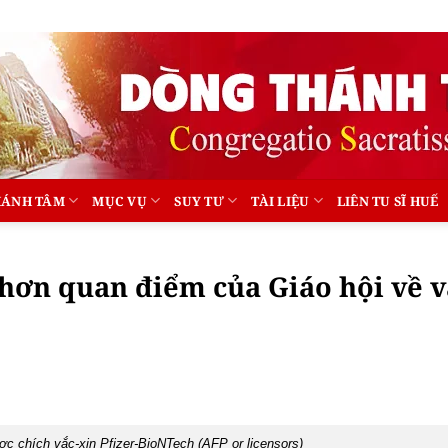
HÁNH TÂM
MỤC VỤ
SUY TƯ
TÀI LIỆU
LIÊN TU SĨ HUẾ
hơn quan điểm của Giáo hội về v
ợc chích vắc-xin Pfizer-BioNTech (AFP or licensors)