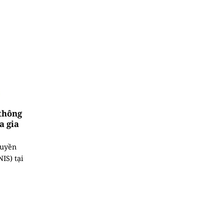
thông
a gia
ruyền
IS) tại