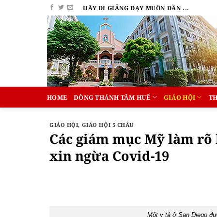
Bỏ
HÃY ĐI GIẢNG DẠY MUÔN DÂN ...
qua
nội
dung
HOME
DÒNG THÁNH TÂM HUẾ
GIÁO HỘI
T
GIÁO HỘI
,
GIÁO HỘI 5 CHÂU
Các giám mục Mỹ làm rõ 
xin ngừa Covid-19
Một y tá ở San Diego đư