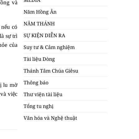
MEDIA
đồng và
Năm Hồng Ân
NĂM THÁNH
 nếu có
SỰ KIỆN DIỄN RA
à sự trì
hỏe của
Suy tư & Cảm nghiệm
Tài liệu Dòng
Thánh Tâm Chúa Giêsu
Thông báo
ị lu mờ
và việc
Thư viện tài liệu
Tổng tu nghị
Văn hóa và Nghệ thuật