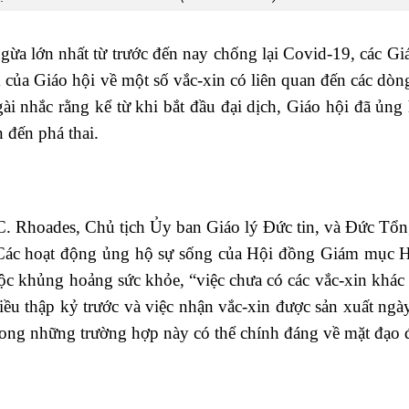
gừa lớn nhất từ trước đến nay chống lại Covid-19, các G
của Giáo hội về một số vắc-xin có liên quan đến các dòng
gài nhắc rằng kể từ khi bắt đầu đại dịch, Giáo hội đã ủng
n đến phá thai.
. Rhoades, Chủ tịch Ủy ban Giáo lý Đức tin, và Đức Tổ
Các hoạt động ủng hộ sự sống của Hội đồng Giám mục 
cuộc khủng hoảng sức khỏe, “việc chưa có các vắc-xin khác
nhiều thập kỷ trước và việc nhận vắc-xin được sản xuất ngà
trong những trường hợp này có thể chính đáng về mặt đạo 