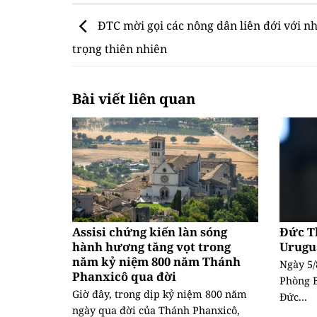
ĐTC mời gọi các nông dân liên đới với n
trọng thiên nhiên
Bài viết liên quan
Assisi chứng kiến làn sóng
Đức T
hành hương tăng vọt trong
Urugu
năm kỷ niệm 800 năm Thánh
Ngày 5/
Phanxicô qua đời
Phòng B
Giờ đây, trong dịp kỷ niệm 800 năm
Đức...
ngày qua đời của Thánh Phanxicô,