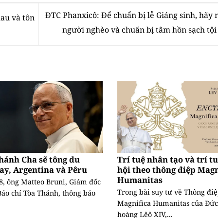
ĐTC Phanxicô: Để chuẩn bị lễ Giáng sinh, hãy
hau và tôn
người nghèo và chuẩn bị tâm hồn sạch tội
hánh Cha sẽ tông du
Trí tuệ nhân tạo và trí t
ay, Argentina và Pêru
hội theo thông điệp Magn
Humanitas
8, ông Matteo Bruni, Giám đốc
Trong bài suy tư về Thông đi
áo chí Tòa Thánh, thông báo
Magnifica Humanitas của Đức
hoàng Lêô XIV,...