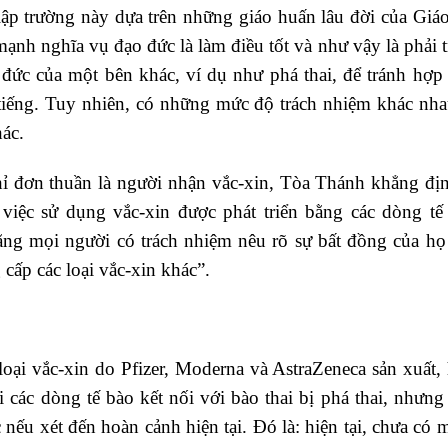
lập trường này dựa trên những giáo huấn lâu đời của Giáo
mạnh nghĩa vụ đạo đức là làm điều tốt và như vậy là phải 
đức của một bên khác, ví dụ như phá thai, để tránh hợp 
i tiếng. Tuy nhiên, có những mức độ trách nhiệm khác nha
ác.
ỉ đơn thuần là người nhận vắc-xin, Tòa Thánh khẳng đị
việc sử dụng vắc-xin được phát triển bằng các dòng tế
ằng mọi người có trách nhiệm nêu rõ sự bất đồng của họ
cấp các loại vắc-xin khác”.
ại vắc-xin do Pfizer, Moderna và AstraZeneca sản xuất, 
các dòng tế bào kết nối với bào thai bị phá thai, nhưng 
nếu xét đến hoàn cảnh hiện tại. Đó là: hiện tại, chưa có 