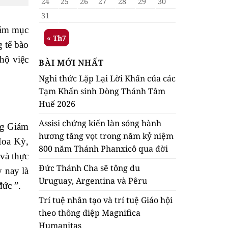
24
25
26
27
28
29
30
31
iám mục
« Th7
 tế bào
 hộ việc
BÀI MỚI NHẤT
Nghi thức Lặp Lại Lời Khấn của các
Tạm Khấn sinh Dòng Thánh Tâm
Huế 2026
Assisi chứng kiến làn sóng hành
ng Giám
hương tăng vọt trong năm kỷ niệm
Hoa Kỳ,
800 năm Thánh Phanxicô qua đời
 và thực
Đức Thánh Cha sẽ tông du
y nay là
Uruguay, Argentina và Pêru
đức ”.
Trí tuệ nhân tạo và trí tuệ Giáo hội
theo thông điệp Magnifica
Humanitas