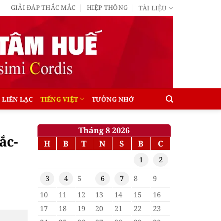
GIẢI ĐÁP THẮC MẮC
HIỆP THÔNG
TÀI LIỆU
LIÊN LẠC
TIẾNG VIỆT
TƯỞNG NHỚ
Tháng 8 2026
ắc-
H
B
T
N
S
B
C
1
2
3
4
5
6
7
8
9
10
11
12
13
14
15
16
17
18
19
20
21
22
23