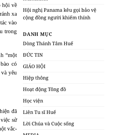
 hội về
Hội nghị Panama kêu gọi bảo vệ
tránh xa
cộng đồng người khiếm thính
tác vào
u trong
DANH MỤC
Dòng Thánh Tâm Huế
ĐỨC TIN
nh “một
 bào có
GIÁO HỘI
 và yêu
Hiệp thông
Hoạt động Tông đồ
Học viện
hiện đã
Liên Tu sĩ Huế
việc sử
Lời Chúa và Cuộc sống
một vắc-