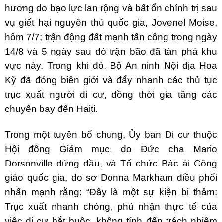
hương do bạo lực lan rộng và bất ổn chính trị sau
vụ giết hại nguyên thủ quốc gia, Jovenel Moise,
hôm 7/7; trận động đất mạnh tấn công trong ngày
14/8 và 5 ngày sau đó trận bão đã tàn phá khu
vực này. Trong khi đó, Bộ An ninh Nội địa Hoa
Kỳ đã đóng biên giới và đẩy nhanh các thủ tục
trục xuất người di cư, đồng thời gia tăng các
chuyến bay đến Haiti.
Trong một tuyên bố chung, Ủy ban Di cư thuộc
Hội đồng Giám mục, do Đức cha Mario
Dorsonville đứng đầu, và Tổ chức Bác ái Công
giáo quốc gia, do sơ Donna Markham điều phối
nhấn mạnh rằng: “Đây là một sự kiện bi thảm:
Trục xuất nhanh chóng, phủ nhận thực tế của
việc di cư bắt buộc, không tính đến trách nhiệm