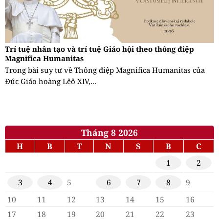
Trí tuệ nhân tạo và trí tuệ Giáo hội theo thông điệp
Magnifica Humanitas
Trong bài suy tư về Thông điệp Magnifica Humanitas của
Đức Giáo hoàng Lêô XIV,...
Tháng 8 2026
H
B
T
N
S
B
C
1
2
3
4
5
6
7
8
9
10
11
12
13
14
15
16
17
18
19
20
21
22
23