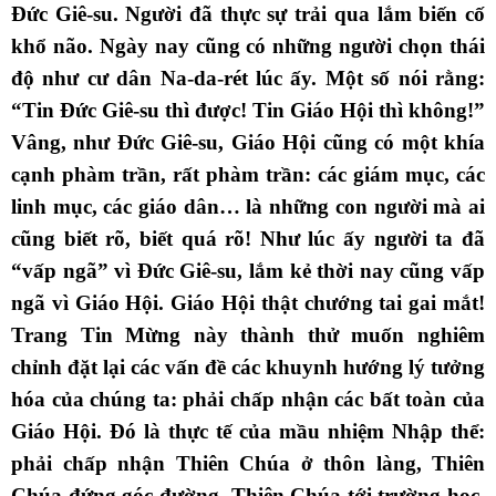
Đức Giê-su. Người đã thực sự trải qua lắm biến cố
khổ não. Ngày nay cũng có những người chọn thái
độ như cư dân Na-da-rét lúc ấy. Một số nói rằng:
“Tin Đức Giê-su thì được! Tin Giáo Hội thì không!”
Vâng, như Đức Giê-su, Giáo Hội cũng có một khía
cạnh phàm trần, rất phàm trần: các giám mục, các
linh mục, các giáo dân… là những con người mà ai
cũng biết rõ, biết quá rõ! Như lúc ấy người ta đã
“vấp ngã” vì Đức Giê-su, lắm kẻ thời nay cũng vấp
ngã vì Giáo Hội. Giáo Hội thật chướng tai gai mắt!
Trang Tin Mừng này thành thử muốn nghiêm
chỉnh đặt lại các vấn đề các khuynh hướng lý tưởng
hóa của chúng ta: phải chấp nhận các bất toàn của
Giáo Hội. Đó là thực tế của mầu nhiệm Nhập thể:
phải chấp nhận Thiên Chúa ở thôn làng, Thiên
Chúa đứng góc đường, Thiên Chúa tới trường học,