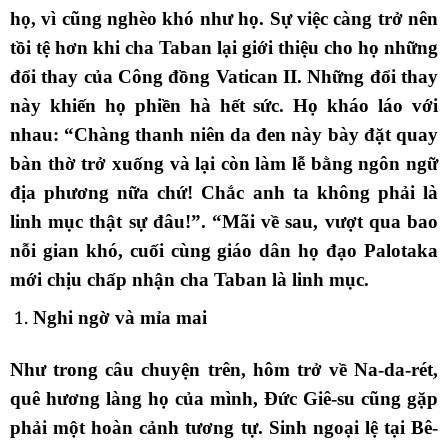
họ, vì cũng nghèo khó như họ. Sự việc càng trở nên
tồi tệ hơn khi cha Taban lại giới thiệu cho họ những
đổi thay của Công đồng Vatican II. Những đổi thay
này khiến họ phiền hà hết sức. Họ kháo láo với
nhau: “Chàng thanh niên da đen này bày đặt quay
bàn thờ trở xuống và lại còn làm lễ bằng ngôn ngữ
địa phương nữa chứ! Chắc anh ta không phải là
linh mục thật sự đâu!”. “Mãi về sau, vượt qua bao
nỗi gian khó, cuối cùng giáo dân họ đạo Palotaka
mới chịu chấp nhận cha Taban là linh mục.
Nghi ngờ và mỉa mai
Như trong câu chuyện trên, hôm trở về Na-da-rét,
quê hương làng họ của mình, Đức Giê-su cũng gặp
phải một hoàn cảnh tương tự. Sinh ngoại lệ tại Bê-