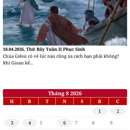
18.04.2026. Thứ Bảy Tuần II Phục Sinh
Chúa Giêsu có vẻ lúc nào cũng xa cách bạn phải không?
Khi Gioan kể...
Tháng 8 2026
H
B
T
N
S
B
C
1
2
3
4
5
6
7
8
9