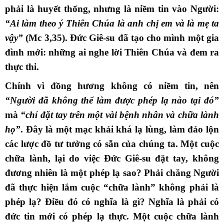
phải là huyết thống, nhưng là niềm tin vào Người:
“Ai làm theo ý Thiên Chúa là anh chị em và là mẹ ta
vậy”
(Mc 3,35). Đức Giê-su đã tạo cho mình một gia
đình mới: những ai nghe lời Thiên Chúa và đem ra
thực thi.
Chính vì đồng hương không có niềm tin, nên
“Người đã không thể làm được phép lạ nào tại đó”
mà
“chỉ đặt tay trên một vài bệnh nhân và chữa lành
họ”
. Đây là một mạc khải khá lạ lùng, làm đảo lộn
các lược đồ tư tưởng có sẵn của chúng ta. Một cuộc
chữa lành, lại do việc Đức Giê-su đặt tay, không
đương nhiên là một phép lạ sao? Phải chăng Người
đã thực hiện lắm cuộc “chữa lành” không phải là
phép lạ? Điều đó có nghĩa là gì? Nghĩa là phải có
đức tin mới có phép lạ thực. Một cuộc chữa lành