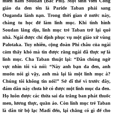
miền nam Soudan (Bắc Phi). Một sinh viên Công
giáo da đen tên là Paride Taban phải sang
Ouganda lánh nạn. Trong thời gian ở nước này,
chàng tu học để làm linh mục. Khi tình hình
Soudan lắng dịu, linh mục trẻ Taban trở lại quê
nhà. Ngài được chỉ định phục vụ một giáo xứ vùng
Palotaka. Tuy nhiên, cộng đoàn Phi châu của ngài
cảm thấy khó mà tin được rằng ngài đã thực sự là
linh mục. Cha Taban thuật lại: “Dân chúng ngờ
vực nhìn tôi và nói: “Này anh bạn da đen, anh
muốn nói gì vậy, anh mà lại là một linh mục à?
Chúng tôi không tin nổi!” Sở dĩ thế vì trước đây,
đám dân này chưa hề có được một linh mục da đen.
Họ luôn được các thừa sai da trắng ban phát thuốc
men, lương thực, quần áo. Còn linh mục trẻ Taban
là dân từ bộ lạc Madi đến, lại chẳng có gì để cho