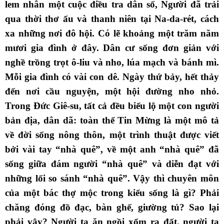
lem nhân một cuộc điều tra dân số, Người đã trải
qua thời thơ ấu và thanh niên tại Na-da-rét, cách
xa những nơi đô hội. Có lẽ khoảng một trăm năm
mươi gia đình ở đây. Dân cư sống đơn giản với
nghề trồng trọt ô-liu và nho, lúa mạch và bánh mì.
Mỗi gia đình có vài con dê. Ngày thứ bảy, hết thảy
đến nơi cầu nguyện, một hội đường nho nhỏ.
Trong Đức Giê-su, tất cả đều biểu lộ một con người
bản địa, dân dã: toàn thể Tin Mừng là một mô tả
về đời sống nông thôn, một trình thuật được viết
bởi vài tay “nhà quê”, về một anh “nhà quê” đã
sống giữa đám người “nhà quê” và diễn đạt với
những lối so sánh “nhà quê”. Vậy thì chuyên môn
của một bác thợ mộc trong kiểu sống là gì? Phải
chăng đóng đồ đạc, bàn ghế, giường tủ? Sao lại
phải vậy? Người ta ăn ngồi xổm ra đất, người ta