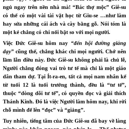
ngủ ngay trên nền nhà mà! “Bác thợ mộc” Giê-su
có thể có một vài tài vặt học từ Giu-se …như làm
hay sửa những cái ách và cày bằng gỗ. Nói tóm là
một kẻ chẳng có chi nổi bật so với mọi người.
Việc Đức Giê-su hôm nay
“đến hội đường giảng
dạy”
cũng thế, chẳng khác chi mọi người. Chớ nên
lầm lẫn điều này. Đức Giê-su không phải là chủ lễ,
Người chẳng đóng vai trò tư tế mà chỉ là một giáo
dân tham dự. Tại Ít-ra-en, tất cả mọi nam nhân kể
từ tuổi 12 là tuổi trưởng thành, đều là “tư tế”,
thuộc “dòng dõi tư tế”, có quyền đọc và giải thích
Thánh Kinh. Đó là việc Người làm hôm nay, khi rời
chỗ mình để lên “đọc” và “giảng”.
Tuy nhiên, tiếng tăm của Đức Giê-su đã bay về làng