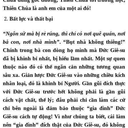
Thiên Chúa là anh em của một ai đó!
Bất lực và thất bại
“Ngôn sứ mà bị rẻ rúng, thì chỉ có nơi quê quán, nơi
bà con, nơi nhà mình”
. “Bụt nhà không thiêng!”
Chính trong bà con dòng họ mình mà Đức Giê-su
đã bị khinh bỉ nhất, bị hiểu lầm nhất. Một sự quen
thuộc nào đó có thể ngăn cản những tương quan
sâu xa. Giản lược Đức Giê-su vào những chiều kích
nhân loại, đó là khinh bỉ Người. Gần gũi đích thực
với Đức Giê-su trước hết không phải là gần gũi
cách vật chất, thể lý; đâu phải chỉ cần làm các cử
chỉ bên ngoài là đảm bảo thuộc “gia đình” Đức
Giê-su cách tự động! Vì như chúng ta biết, cái làm
nên “gia đình” đích thật của Đức Giê-su, đó không