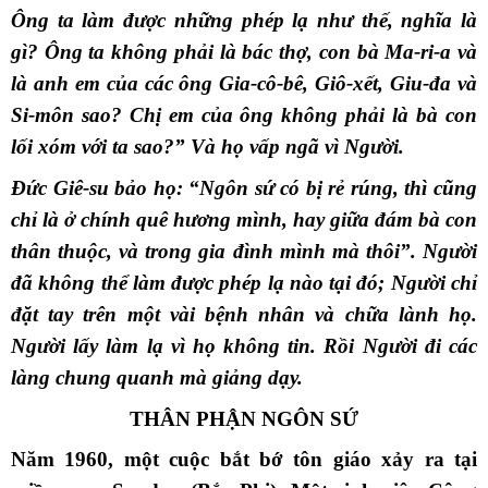
Ông ta làm được những phép lạ như thế, nghĩa là
gì? Ông ta không phải là bác thợ, con bà Ma-ri-a và
là anh em của các ông Gia-cô-bê, Giô-xết, Giu-đa và
Si-môn sao? Chị em của ông không phải là bà con
lối xóm với ta sao?” Và họ vấp ngã vì Người.
Đức Giê-su bảo họ: “Ngôn sứ có bị rẻ rúng, thì cũng
chỉ là ở chính quê hương mình, hay giữa đám bà con
thân thuộc, và trong gia đình mình mà thôi”. Người
đã không thể làm được phép lạ nào tại đó; Người chỉ
đặt tay trên một vài bệnh nhân và chữa lành họ.
Người lấy làm lạ vì họ không tin. Rồi Người đi các
làng chung quanh mà giảng dạy.
THÂN PHẬN NGÔN SỨ
Năm 1960, một cuộc bắt bớ tôn giáo xảy ra tại