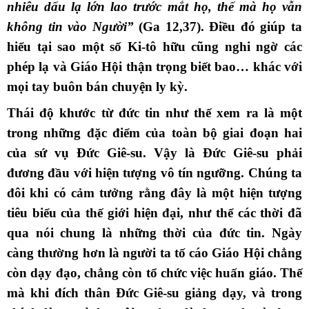
nhiêu dấu lạ lớn lao trước mắt họ, thế mà họ vẫn
không tin vào Người”
(Ga 12,37). Điều đó giúp ta
hiểu tại sao một số Ki-tô hữu cũng nghi ngờ các
phép lạ và Giáo Hội thận trọng biết bao… khác với
mọi tay buôn bán chuyện ly kỳ.
Thái độ khước từ đức tin như thế xem ra là một
trong những đặc điểm của toàn bộ giai đoạn hai
của sứ vụ Đức Giê-su. Vậy là Đức Giê-su phải
đương đầu với hiện tượng vô tín ngưỡng. Chúng ta
đôi khi có cảm tưởng rằng đây là một hiện tượng
tiêu biểu của thế giới hiện đại, như thể các thời đã
qua nói chung là những thời của đức tin. Ngày
càng thường hơn là người ta tố cáo Giáo Hội chẳng
còn dạy đạo, chẳng còn tổ chức việc huấn giáo. Thế
mà khi đích thân Đức Giê-su giảng dạy, và trong