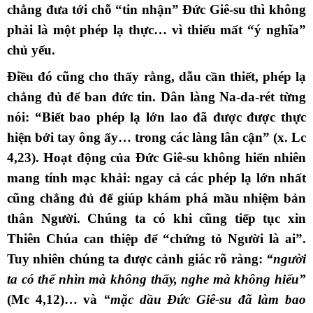
chẳng đưa tới chỗ “tin nhận” Đức Giê-su thì không
phải là một phép lạ thực… vì thiếu mất “ý nghĩa”
chủ yếu.
Điều đó cũng cho thấy rằng, dẫu cần thiết, phép lạ
chẳng đủ để ban đức tin. Dân làng Na-da-rét từng
nói: “Biết bao phép lạ lớn lao đã được được thực
hiện bởi tay ông ấy… trong các làng lân cận” (x. Lc
4,23). Hoạt động của Đức Giê-su không hiển nhiên
mang tính mạc khải: ngay cả các phép lạ lớn nhất
cũng chẳng đủ để giúp khám phá mầu nhiệm bản
thân Người. Chúng ta có khi cũng tiếp tục xin
Thiên Chúa can thiệp để “chứng tỏ Người là ai”.
Tuy nhiên chúng ta được cảnh giác rõ ràng:
“người
ta có thể nhìn mà không thấy, nghe mà không hiểu”
(Mc 4,12)… và
“mặc dầu Đức Giê-su đã làm bao