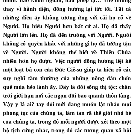
mình: nào khôn ngoan, nào phép lạ… Thế nhưng
thay vì hãnh diện, đồng hương lại tức tối. Tất cả
những điều ấy không tương ứng với cái họ rõ về
Người. Họ hiểu Người hơn bất cứ ai. Họ đã thấy
Người lớn lên. Họ đã đến trường với Người. Người
không có quyền khác với những gì họ đã tường tận
về Người. Người không thể biết về Thiên Chúa
nhiều hơn họ được. Việc người đồng hương liệt kê
một loạt bà con của Đức Giê-su giúp ta hiểu rõ các
suy nghĩ tầm thường của những nông dân chốn
quê mùa hẻo lánh ấy. Đây là đời sống thị tộc: chân
trời giới hạn nơi các ngọn đồi bao quanh thôn làng.
Vậy y là ai? tay đổi mới đang muốn lật nhào mọi
phong tục của chúng ta, làm tan rã thế giới nhỏ bé
của chúng ta, trong đó mỗi người được xét theo một
hộ tịch cứng nhắc, trong đó các tương quan xã hội