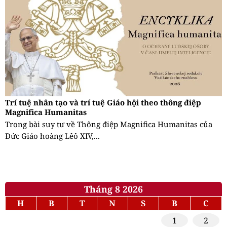
Trí tuệ nhân tạo và trí tuệ Giáo hội theo thông điệp
Magnifica Humanitas
Trong bài suy tư về Thông điệp Magnifica Humanitas của
Đức Giáo hoàng Lêô XIV,...
Tháng 8 2026
H
B
T
N
S
B
C
1
2