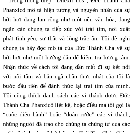
– Trong thông điệp “Dilexit nos”, Đức Thánh Cha
Phanxicô mô tả hiện tượng và nguyên nhân của sự
hời hợt đang lan rộng như một nền văn hóa, đang
ngăn cản chúng ta tiếp xúc với trái tim, nơi xuất
phát tình yêu, sự thật và lòng trắc ẩn. Tôi đề nghị
chúng ta hãy đọc mô tả của Đức Thánh Cha về sự
hời hợt như một hướng dẫn để kiểm tra lương tâm.
Nhận thức về cách tôi đang dần mất đi sự kết nối
với nội tâm và bản ngã chân thực nhất của tôi là
bước đầu tiên để đánh thức lại trái tim của mình.
Tôi cũng thích danh sách các vị thánh được Đức
Thánh Cha Phanxicô liệt kê, hoặc điều mà tôi gọi là
“cuộc diễu hành” hoặc “đoàn rước” các vị thánh,
những người đã trao cho chúng ta chứng từ của các