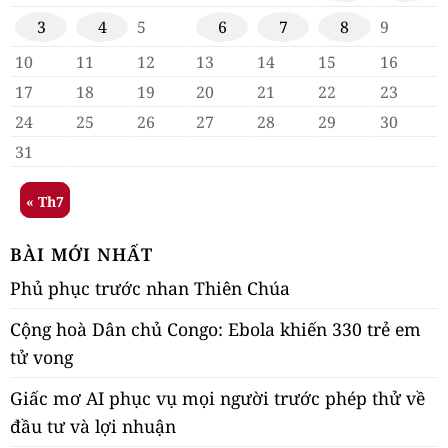
3
4
5
6
7
8
9
10
11
12
13
14
15
16
17
18
19
20
21
22
23
24
25
26
27
28
29
30
31
« Th7
BÀI MỚI NHẤT
Phủ phục trước nhan Thiên Chúa
Cộng hoà Dân chủ Congo: Ebola khiến 330 trẻ em
tử vong
Giấc mơ AI phục vụ mọi người trước phép thử về
đầu tư và lợi nhuận