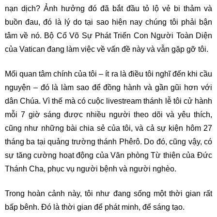
nạn dịch? Ảnh hưởng đó đã bắt đầu tỏ lộ vẻ bi thảm và
buồn đau, đó là lý do tại sao hiện nay chúng tôi phải bận
tâm về nó. Bộ Cổ Võ Sự Phát Triển Con Người Toàn Diện
của Vatican đang làm việc về vấn đề này và vẫn gặp gỡ tôi.
Mối quan tâm chính của tôi – ít ra là điều tôi nghĩ đến khi cầu
nguyện – đó là làm sao để đồng hành và gần gũi hơn với
dân Chúa. Vì thế mà có cuộc livestream thánh lễ tôi cử hành
mỗi 7 giờ sáng được nhiều người theo dõi và yêu thích,
cũng như những bài chia sẻ của tôi, và cả sự kiện hôm 27
tháng ba tại quảng trường thánh Phêrô. Do đó, cũng vậy, có
sự tăng cường hoạt động của Văn phòng Từ thiện của Đức
Thánh Cha, phục vụ người bệnh và người nghèo.
Trong hoàn cảnh này, tôi như đang sống một thời gian rất
bấp bênh. Đó là thời gian để phát minh, để sáng tạo.