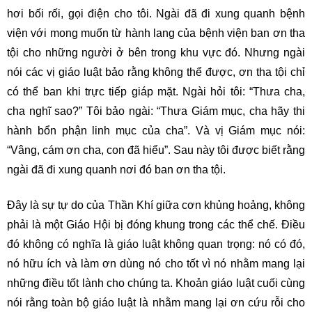
hơi bối rối, gọi điện cho tôi. Ngài đã đi xung quanh bệnh
viện với mong muốn từ hành lang của bệnh viện ban ơn tha
tội cho những người ở bên trong khu vực đó. Nhưng ngài
nói các vị giáo luật bảo rằng không thể được, ơn tha tội chỉ
có thể ban khi trực tiếp giáp mặt. Ngài hỏi tôi: “Thưa cha,
cha nghĩ sao?” Tôi bảo ngài: “Thưa Giám mục, cha hãy thi
hành bổn phận linh mục của cha”. Và vị Giám mục nói:
“Vâng, cám ơn cha, con đã hiểu”. Sau này tôi được biết rằng
ngài đã đi xung quanh nơi đó ban ơn tha tội.
Đây là sự tự do của Thần Khí giữa cơn khủng hoảng, không
phải là một Giáo Hội bị đóng khung trong các thể chế. Điều
đó không có nghĩa là giáo luật không quan trọng: nó có đó,
nó hữu ích và làm ơn dùng nó cho tốt vì nó nhằm mang lại
những điều tốt lành cho chúng ta. Khoản giáo luật cuối cùng
nói rằng toàn bộ giáo luật là nhằm mang lại ơn cứu rỗi cho