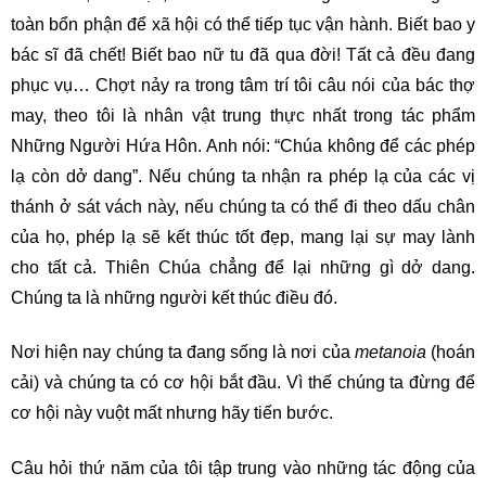
toàn bổn phận để xã hội có thể tiếp tục vận hành. Biết bao y
bác sĩ đã chết! Biết bao nữ tu đã qua đời! Tất cả đều đang
phục vụ… Chợt nảy ra trong tâm trí tôi câu nói của bác thợ
may, theo tôi là nhân vật trung thực nhất trong tác phẩm
Những Người Hứa Hôn. Anh nói: “Chúa không để các phép
lạ còn dở dang”. Nếu chúng ta nhận ra phép lạ của các vị
thánh ở sát vách này, nếu chúng ta có thể đi theo dấu chân
của họ, phép lạ sẽ kết thúc tốt đẹp, mang lại sự may lành
cho tất cả. Thiên Chúa chẳng để lại những gì dở dang.
Chúng ta là những người kết thúc điều đó.
Nơi hiện nay chúng ta đang sống là nơi của
metanoia
(hoán
cải) và chúng ta có cơ hội bắt đầu. Vì thế chúng ta đừng để
cơ hội này vuột mất nhưng hãy tiến bước.
Câu hỏi thứ năm của tôi tập trung vào những tác động của