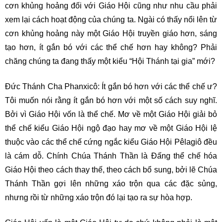
cơn khủng hoảng đối với Giáo Hội cũng như nhu cầu phải
xem lại cách hoạt động của chúng ta. Ngài có thấy nổi lên từ
cơn khủng hoảng này một Giáo Hội truyền giáo hơn, sáng
tạo hơn, ít gắn bó với các thể chế hơn hay không? Phải
chăng chúng ta đang thấy một kiểu “Hội Thánh tại gia” mới?
Đức Thánh Cha Phanxicô: Ít gắn bó hơn với các thể chế ư?
Tôi muốn nói rằng ít gắn bó hơn với một số cách suy nghĩ.
Bởi vì Giáo Hội vốn là thể chế. Mơ về một Giáo Hội giải bỏ
thể chế kiểu Giáo Hội ngộ đạo hay mơ về một Giáo Hội lệ
thuộc vào các thể chế cứng ngắc kiểu Giáo Hội Pêlagiô đều
là cám dỗ. Chính Chúa Thánh Thần là Đấng thể chế hóa
Giáo Hội theo cách thay thế, theo cách bổ sung, bởi lẽ Chúa
Thánh Thần gợi lên những xáo trộn qua các đặc sủng,
nhưng rồi từ những xáo trộn đó lại tạo ra sự hòa hợp.