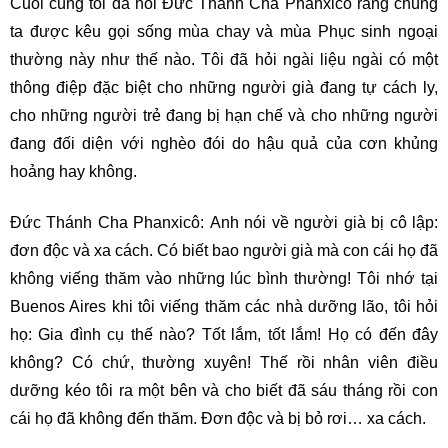
Cuối cùng tôi đã hỏi Đức Thánh Cha Phanxicô rằng chúng
ta được kêu gọi sống mùa chay và mùa Phục sinh ngoại
thường này như thế nào. Tôi đã hỏi ngài liệu ngài có một
thông điệp đặc biệt cho những người già đang tự cách ly,
cho những người trẻ đang bị hạn chế và cho những người
đang đối diện với nghèo đói do hậu quả của cơn khủng
hoảng hay không.
Đức Thánh Cha Phanxicô: Anh nói về người già bị cô lập:
đơn độc và xa cách. Có biết bao người già mà con cái họ đã
không viếng thăm vào những lúc bình thường! Tôi nhớ tại
Buenos Aires khi tôi viếng thăm các nhà dưỡng lão, tôi hỏi
họ: Gia đình cụ thế nào? Tốt lắm, tốt lắm! Họ có đến đây
không? Có chứ, thường xuyên! Thế rồi nhân viên điều
dưỡng kéo tôi ra một bên và cho biết đã sáu tháng rồi con
cái họ đã không đến thăm. Đơn độc và bị bỏ rơi… xa cách.