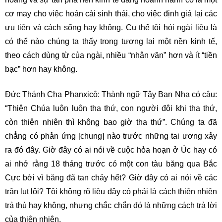
cơ may cho việc hoán cải sinh thái, cho việc định giá lại các
ưu tiên và cách sống hay không. Cụ thể tôi hỏi ngài liệu là
có thể nào chúng ta thấy trong tương lai một nền kinh tế,
theo cách dùng từ của ngài, nhiều “nhân văn” hơn và ít “tiền
bạc” hơn hay không.
Đức Thánh Cha Phanxicô: Thành ngữ Tây Ban Nha có câu:
“Thiên Chúa luôn luôn tha thứ, con người đôi khi tha thứ,
còn thiên nhiên thì không bao giờ tha thứ”. Chúng ta đã
chẳng có phản ứng [chung] nào trước những tai ương xảy
ra đó đây. Giờ đây có ai nói về cuộc hỏa hoạn ở Úc hay có
ai nhớ rằng 18 tháng trước có một con tàu băng qua Bắc
Cực bởi vì băng đã tan chảy hết? Giờ đây có ai nói về các
trận lụt lội? Tôi không rõ liệu đây có phải là cách thiên nhiên
trả thù hay không, nhưng chắc chắn đó là những cách trả lời
của thiên nhiên.