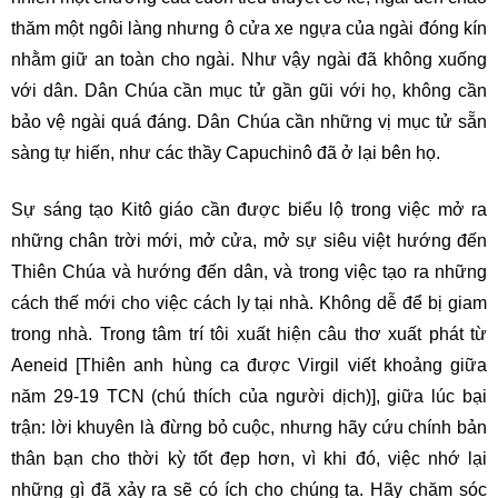
thăm một ngôi làng nhưng ô cửa xe ngựa của ngài đóng kín
nhằm giữ an toàn cho ngài. Như vậy ngài đã không xuống
với dân. Dân Chúa cần mục tử gần gũi với họ, không cần
bảo vệ ngài quá đáng. Dân Chúa cần những vị mục tử sẵn
sàng tự hiến, như các thầy Capuchinô đã ở lại bên họ.
Sự sáng tạo Kitô giáo cần được biểu lộ trong việc mở ra
những chân trời mới, mở cửa, mở sự siêu việt hướng đến
Thiên Chúa và hướng đến dân, và trong việc tạo ra những
cách thế mới cho việc cách ly tại nhà. Không dễ để bị giam
trong nhà. Trong tâm trí tôi xuất hiện câu thơ xuất phát từ
Aeneid [Thiên anh hùng ca được Virgil viết khoảng giữa
năm 29-19 TCN (chú thích của người dịch)], giữa lúc bại
trận: lời khuyên là đừng bỏ cuộc, nhưng hãy cứu chính bản
thân bạn cho thời kỳ tốt đẹp hơn, vì khi đó, việc nhớ lại
những gì đã xảy ra sẽ có ích cho chúng ta. Hãy chăm sóc