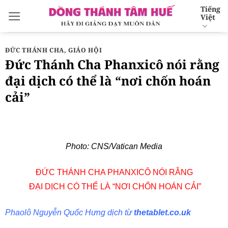
Bỏ
Tiếng
Việt
qua
nội
dung
ĐỨC THÁNH CHA
,
GIÁO HỘI
Đức Thánh Cha Phanxicô nói rằng
đại dịch có thể là “nơi chốn hoán
cải”
Photo: CNS/Vatican Media
ĐỨC THÁNH CHA PHANXICÔ NÓI RẰNG
ĐẠI DỊCH CÓ THỂ LÀ “NƠI CHỐN HOÁN CẢI”
Phaolô Nguyễn Quốc Hưng dịch từ
thetablet.co.uk