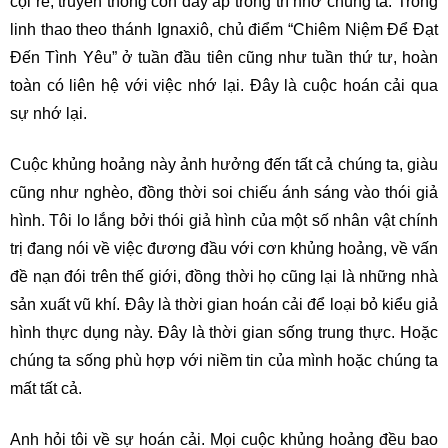
cội rễ, truyền thống còn đầy ắp trong trí nhớ chúng ta. Trong
linh thao theo thánh Ignaxiô, chủ điểm “Chiêm Niệm Để Đạt
Đến Tình Yêu” ở tuần đầu tiên cũng như tuần thứ tư, hoàn
toàn có liên hệ với việc nhớ lại. Đây là cuộc hoán cải qua
sự nhớ lại.
Cuộc khủng hoảng này ảnh hưởng đến tất cả chúng ta, giàu
cũng như nghèo, đồng thời soi chiếu ánh sáng vào thói giả
hình. Tôi lo lắng bởi thói giả hình của một số nhân vật chính
trị đang nói về việc đương đầu với cơn khủng hoảng, về vấn
đề nạn đói trên thế giới, đồng thời họ cũng lại là những nhà
sản xuất vũ khí. Đây là thời gian hoán cải để loại bỏ kiểu giả
hình thực dụng này. Đây là thời gian sống trung thực. Hoặc
chúng ta sống phù hợp với niềm tin của mình hoặc chúng ta
mất tất cả.
Anh hỏi tôi về sự hoán cải. Mọi cuộc khủng hoảng đều bao