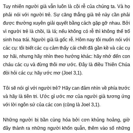
Tuy nhiên người già vẫn luôn là cội rễ của chúng ta. Và họ
phải nói với người trẻ. Sự căng thẳng già trẻ này cần phải
được thường xuyên giải quyết bằng cách gặp gỡ nhau. Bởi
vì người trẻ là chồi, là lá; nếu không có rễ thì không thể trổ
sinh hoa trái. Người già là gốc rễ. Hôm nay tôi muốn nói với
các cụ: tôi biết các cụ cảm thấy cái chết đã gần kề và các cụ
sợ hãi, nhưng hãy nhìn theo hướng khác: hãy nhớ đến con
cháu các cụ và đừng thôi mơ ước. Đây là điều Thiên Chúa
đòi hỏi các cụ: hãy ước mơ (Joel 3,1).
Tôi sẽ nói gì với người trẻ? Hãy can đảm nhìn về phía trước
và hãy là tiên tri. Ước gì ước mơ của người già tương ứng
với lời ngôn sứ của các con (cũng là Joel 3,1).
Những người bị bần cùng hóa bởi cơn khủng hoảng, giờ
đây thành ra những người khốn quẫn, thêm vào số những