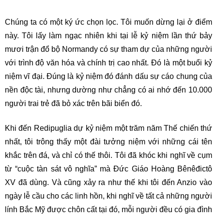
Chúng ta có một ký ức chọn lọc. Tôi muốn dừng lại ở điểm
này. Tôi lấy làm ngạc nhiên khi tại lễ kỷ niệm lần thứ bảy
mươi trận đổ bộ Normandy có sự tham dự của những người
với trình độ văn hóa và chính trị cao nhất. Đó là một buổi kỷ
niệm vĩ đại. Đúng là kỷ niệm đó đánh dấu sự cáo chung của
nền độc tài, nhưng dường như chẳng có ai nhớ đến 10.000
người trai trẻ đã bỏ xác trên bãi biển đó.
Khi đến Redipuglia dự kỷ niệm một trăm năm Thế chiến thứ
nhất, tôi trông thấy một đài tưởng niệm với những cái tên
khắc trên đá, và chỉ có thế thôi. Tôi đã khóc khi nghĩ về cụm
từ “cuộc tàn sát vô nghĩa” mà Đức Giáo Hoàng Bênêđictô
XV đã dùng. Và cũng xảy ra như thế khi tôi đến Anzio vào
ngày lễ cầu cho các linh hồn, khi nghĩ về tất cả những người
lính Bắc Mỹ được chôn cất tại đó, mỗi người đều có gia đình