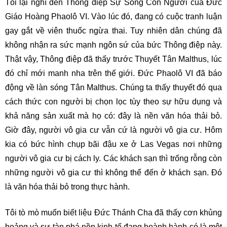
Tôi lại nghĩ đến Thông điệp Sự Sống Con Người của Đức
Giáo Hoàng Phaolô VI. Vào lúc đó, đang có cuộc tranh luận
gay gắt về viên thuốc ngừa thai. Tuy nhiên dân chúng đã
không nhận ra sức mạnh ngôn sứ của bức Thông điệp này.
Thật vậy, Thông điệp đã thấy trước Thuyết Tân Malthus, lúc
đó chỉ mới manh nha trên thế giới. Đức Phaolô VI đã báo
động về làn sóng Tân Malthus. Chúng ta thấy thuyết đó qua
cách thức con người bị chọn lọc tùy theo sự hữu dụng và
khả năng sản xuất mà họ có: đây là nền văn hóa thải bỏ.
Giờ đây, người vô gia cư vẫn cứ là người vô gia cư. Hôm
kia có bức hình chụp bãi đậu xe ở Las Vegas nơi những
người vô gia cư bị cách ly. Các khách sạn thì trống rỗng còn
những người vô gia cư thì không thể đến ở khách sạn. Đó
là văn hóa thải bỏ trong thực hành.
Tôi tò mò muốn biết liệu Đức Thánh Cha đã thấy cơn khủng
hoảng và sự tàn phá nền kinh tế đang hoành hành có là một