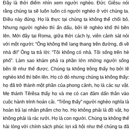
Đây là thời điểm nhìn xem người nghèo. Đức Giêsu nói
rằng chúng ta sẽ luôn luôn có người nghèo ở với chúng ta.
Điều này đúng. Họ là thực tại chúng ta không thể chối bỏ.
Nhưng người nghèo thì ẩn dấu, bởi lẽ nghèo khổ thì bẽn
lẽn. Mới đây tại Roma, giữa thời cách ly, viên cảnh sát nói
với một người: “Ông không thể lang thang trên đường, đi về
nhà đi!” Ông ta trả lời: “Tôi không có nhà. Tôi sống trên hè
phố”. Làm sao khám phá ra phần lớn những người sống
bên lề như thế được. Chúng ta không trông thấy họ bởi lẽ
nghèo khổ thì bẽn lẽn. Họ có đó nhưng chúng ta không thấy:
họ đã trở thành một phần của phong cảnh, họ là các sự vật.
Mẹ thánh Têrêsa thấy họ và mẹ có can đảm dấn thân vào
cuộc hành trình hoán cải. “Trông thấy” người nghèo nghĩa là
hoàn trả lại nhân phẩm cho họ. Họ không phải là đồ vật, họ
không phải là rác rưởi. Họ là con người. Chúng ta không thể
hài lòng với chính sách phúc lợi xã hội như thể chúng ta đã