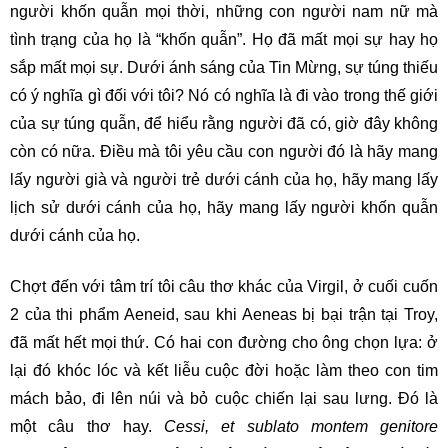
người khốn quẫn mọi thời, những con người nam nữ mà
tình trạng của họ là “khốn quẫn”. Họ đã mất mọi sự hay họ
sắp mất mọi sự. Dưới ánh sáng của Tin Mừng, sự túng thiếu
có ý nghĩa gì đối với tôi? Nó có nghĩa là đi vào trong thế giới
của sự túng quẫn, để hiểu rằng người đã có, giờ đây không
còn có nữa. Điều mà tôi yêu cầu con người đó là hãy mang
lấy người già và người trẻ dưới cánh của họ, hãy mang lấy
lịch sử dưới cánh của họ, hãy mang lấy người khốn quẫn
dưới cánh của họ.
Chợt đến với tâm trí tôi câu thơ khác của Virgil, ở cuối cuốn
2 của thi phẩm Aeneid, sau khi Aeneas bị bại trận tại Troy,
đã mất hết mọi thứ. Có hai con đường cho ông chọn lựa: ở
lại đó khóc lóc và kết liễu cuộc đời hoặc làm theo con tim
mách bảo, đi lên núi và bỏ cuộc chiến lại sau lưng. Đó là
một câu thơ hay.
Cessi, et sublato montem genitore