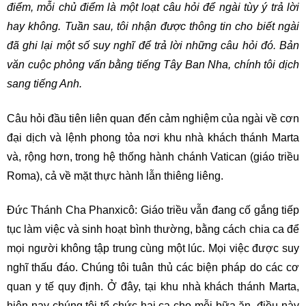
điểm, mỗi chủ điểm là một loạt câu hỏi để ngài tùy ý trả lời
hay không. Tuần sau, tôi nhận được thông tin cho biết ngài
đã ghi lại một số suy nghĩ để trả lời những câu hỏi đó. Bản
văn cuộc phỏng vấn bằng tiếng Tây Ban Nha, chính tôi dịch
sang tiếng Anh.
Câu hỏi đầu tiên liên quan đến cảm nghiệm của ngài về cơn
đại dịch và lệnh phong tỏa nơi khu nhà khách thánh Marta
và, rộng hơn, trong hệ thống hành chánh Vatican (giáo triều
Roma), cả về mặt thực hành lẫn thiêng liêng.
Đức Thánh Cha Phanxicô: Giáo triều vẫn đang cố gắng tiếp
tục làm việc và sinh hoạt bình thường, bằng cách chia ca để
mọi người không tập trung cùng một lúc. Mọi việc được suy
nghĩ thấu đáo. Chúng tôi tuân thủ các biện pháp do các cơ
quan y tế quy định. Ở đây, tại khu nhà khách thánh Marta,
hiện nay chúng tôi tổ chức hai ca cho mỗi bữa ăn, điều này