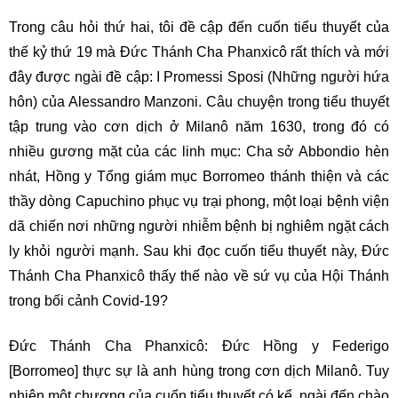
Trong câu hỏi thứ hai, tôi đề cập đến cuốn tiểu thuyết của
thế kỷ thứ 19 mà Đức Thánh Cha Phanxicô rất thích và mới
đây được ngài đề cập: I Promessi Sposi (Những người hứa
hôn) của Alessandro Manzoni. Câu chuyện trong tiểu thuyết
tập trung vào cơn dịch ở Milanô năm 1630, trong đó có
nhiều gương mặt của các linh mục: Cha sở Abbondio hèn
nhát, Hồng y Tổng giám mục Borromeo thánh thiện và các
thầy dòng Capuchino phục vụ trại phong, một loại bệnh viện
dã chiến nơi những người nhiễm bệnh bị nghiêm ngặt cách
ly khỏi người mạnh. Sau khi đọc cuốn tiểu thuyết này, Đức
Thánh Cha Phanxicô thấy thế nào về sứ vụ của Hội Thánh
trong bối cảnh Covid-19?
Đức Thánh Cha Phanxicô: Đức Hồng y Federigo
[Borromeo] thực sự là anh hùng trong cơn dịch Milanô. Tuy
nhiên một chương của cuốn tiểu thuyết có kể, ngài đến chào