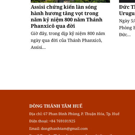
Assisi chứng kiến làn sóng
Đức T
hành hương tăng vọt trong
Urugu
năm kỷ niệm 800 năm Thánh
Ngày 5/
Phanxicô qua đời
Phòng B
Giờ đây, trong dịp kỷ niệm 800 năm
Đức...
ngày qua đời của Thánh Phanxicô,
Assisi...
DÒNG THÁNH TÂM HUẾ
Địa chỉ: 67 Phan Đình Phùng, P. Thuận Hóa, Tp. Huế
Điện thoại: +84 769101925
Email:
dongthanhtam@gmail.com