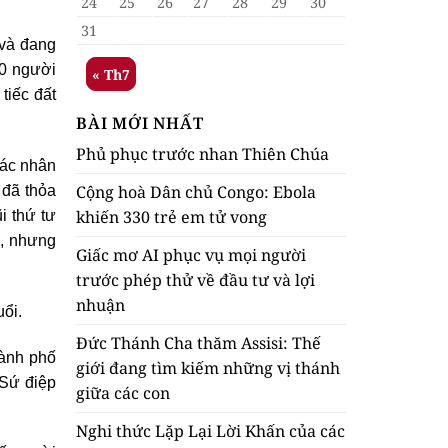
24
25
26
27
28
29
30
31
 và đang
00 người
« Th7
tiếc đất
BÀI MỚI NHẤT
Phủ phục trước nhan Thiên Chúa
các nhân
Cộng hoà Dân chủ Congo: Ebola
 đã thỏa
khiến 330 trẻ em tử vong
i thứ tư
a, nhưng
Giấc mơ AI phục vụ mọi người
trước phép thử về đầu tư và lợi
nhuận
uổi.
Đức Thánh Cha thăm Assisi: Thế
hành phố
giới đang tìm kiếm những vị thánh
 Sứ điệp
giữa các con
Nghi thức Lặp Lại Lời Khấn của các