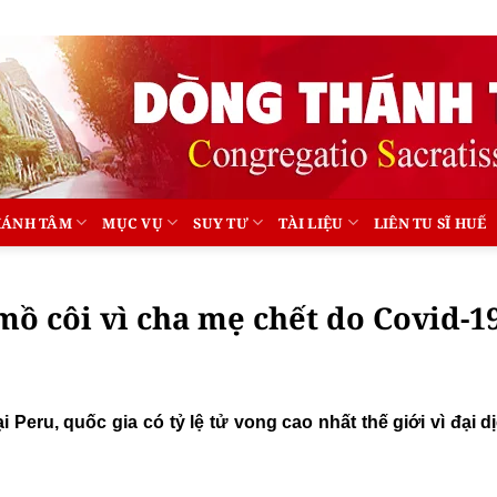
HÁNH TÂM
MỤC VỤ
SUY TƯ
TÀI LIỆU
LIÊN TU SĨ HUẾ
mồ côi vì cha mẹ chết do Covid-1
i Peru, quốc gia có tỷ lệ tử vong cao nhất thế giới vì đại d