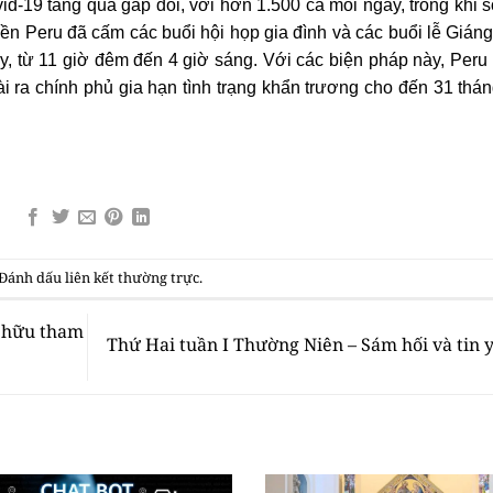
id-19 tăng quá gấp đôi, với hơn 1.500 ca mỗi ngày, trong khi 
ền Peru đã cấm các buổi hội họp gia đình và các buổi lễ Giáng
, từ 11 giờ đêm đến 4 giờ sáng. Với các biện pháp này, Peru
i ra chính phủ gia hạn tình trạng khẩn trương cho đến 31 thá
 Đánh dấu
liên kết thường trực
.
 hữu tham
Thứ Hai tuần I Thường Niên – Sám hối và tin