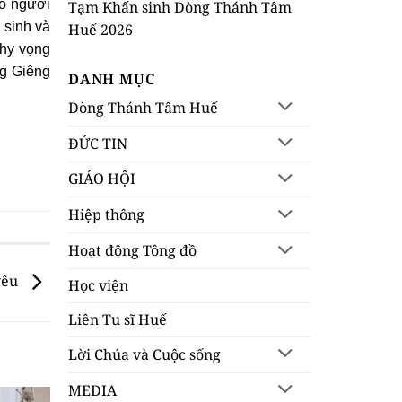
số người
Tạm Khấn sinh Dòng Thánh Tâm
 sinh và
Huế 2026
 hy vọng
ng Giêng
DANH MỤC
Dòng Thánh Tâm Huế
ĐỨC TIN
GIÁO HỘI
Hiệp thông
Hoạt động Tông đồ
 yêu
Học viện
Liên Tu sĩ Huế
Lời Chúa và Cuộc sống
MEDIA