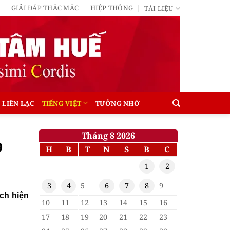
GIẢI ĐÁP THẮC MẮC
HIỆP THÔNG
TÀI LIỆU
LIÊN LẠC
TIẾNG VIỆT
TƯỞNG NHỚ
Tháng 8 2026
9
H
B
T
N
S
B
C
1
2
3
4
5
6
7
8
9
ịch hiện
10
11
12
13
14
15
16
17
18
19
20
21
22
23