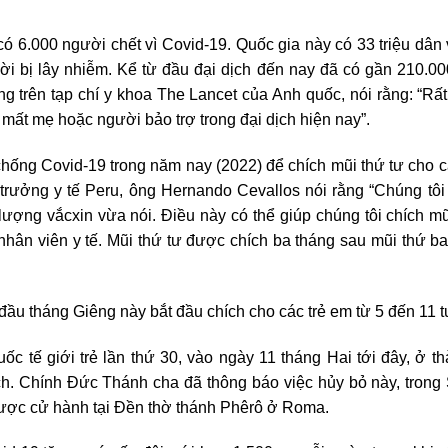
 có 6.000 người chết vì Covid-19. Quốc gia này có 33 triệu dân
ười bị lây nhiễm. Kể từ đầu đại dịch đến nay đã có gần 210.0
g trên tạp chí y khoa The Lancet của Anh quốc, nói rằng: “Rất 
 mất mẹ hoặc người bảo trợ trong đại dịch hiện nay”.
 chống Covid-19 trong năm nay (2022) để chích mũi thứ tư cho 
 trưởng y tế Peru, ông Hernando Cevallos nói rằng “Chúng tôi
ượng vắcxin vừa nói. Điều này có thể giúp chúng tôi chích mũ
nhân viên y tế. Mũi thứ tư được chích ba tháng sau mũi thứ b
đầu tháng Giêng này bắt đầu chích cho các trẻ em từ 5 đến 11 t
ốc tế giới trẻ lần thứ 30, vào ngày 11 tháng Hai tới đây, ở t
ịch. Chính Đức Thánh cha đã thông báo việc hủy bỏ này, trong
được cử hành tại Đền thờ thánh Phêrô ở Roma.