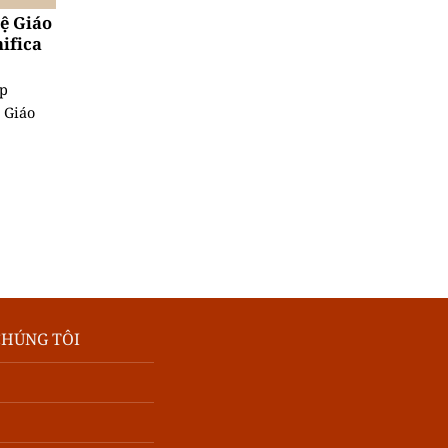
uệ Giáo
ifica
ệp
 Giáo
CHÚNG TÔI