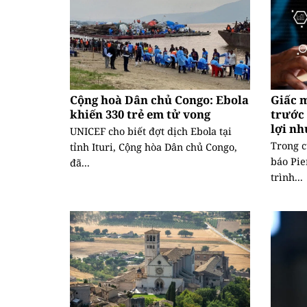
Cộng hoà Dân chủ Congo: Ebola
Giấc 
khiến 330 trẻ em tử vong
trước 
lợi n
UNICEF cho biết đợt dịch Ebola tại
Trong c
tỉnh Ituri, Cộng hòa Dân chủ Congo,
báo Pie
đã...
trình...