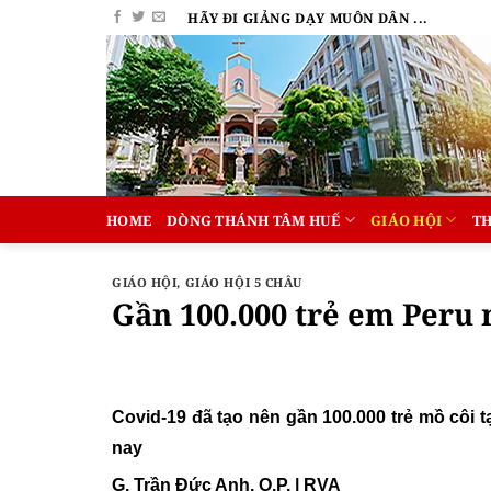
Bỏ
HÃY ĐI GIẢNG DẠY MUÔN DÂN ...
qua
nội
dung
HOME
DÒNG THÁNH TÂM HUẾ
GIÁO HỘI
T
GIÁO HỘI
,
GIÁO HỘI 5 CHÂU
Gần 100.000 trẻ em Peru 
Covid-19 đã tạo nên gần 100.000 trẻ mồ côi tạ
nay
G. Trần Đức Anh, O.P. | RVA