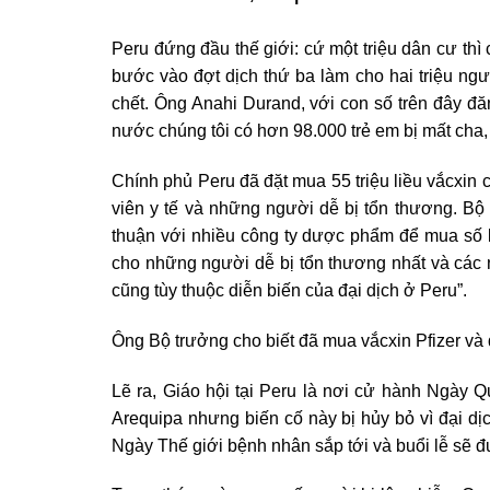
Peru đứng đầu thế giới: cứ một triệu dân cư thì
bước vào đợt dịch thứ ba làm cho hai triệu ng
chết. Ông Anahi Durand, với con số trên đây đăn
nước chúng tôi có hơn 98.000 trẻ em bị mất cha,
Chính phủ Peru đã đặt mua 55 triệu liều vắcxin
viên y tế và những người dễ bị tổn thương. Bộ
thuận với nhiều công ty dược phẩm để mua số l
cho những người dễ bị tổn thương nhất và các 
cũng tùy thuộc diễn biến của đại dịch ở Peru”.
Ông Bộ trưởng cho biết đã mua vắcxin Pfizer và 
Lẽ ra, Giáo hội tại Peru là nơi cử hành Ngày Qu
Arequipa nhưng biến cố này bị hủy bỏ vì đại d
Ngày Thế giới bệnh nhân sắp tới và buổi lễ sẽ 