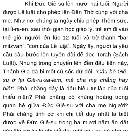
Khi Đức Giê-su lên mười hai tuổi, Người
được Lề luật cho phép lên Đền Thờ cùng với cha
mẹ. Như nơi chúng ta ngày chịu phép Thêm sức,
tại Ít-ra-en, sau thời gian học giáo lý, trẻ em đi vào
thế giới người lớn lúc 12 tuổi và trở thành “bar
mitzvah”, “con của Lề luật”. Ngày ấy, người ta yêu
cầu cậu bước lên tuyên đài để đọc Torah (Sách
Luật). Nhưng trong chuyến lên đền đầu tiên này,
Thánh Gia đã bị một cú sốc dữ dội:
“Cậu bé Giê-
su ở lại Giê-ru-sa-lem, mà cha mẹ chẳng hay
biết”
. Phải chăng đây là dấu hiệu tự lập của tuổi
thiếu niên? Phải chăng có khủng hoảng trong
quan hệ giữa Đức Giê-su với cha mẹ Người?
Phải chăng tình cờ khi chi tiết duy nhất ta biết
được về Đức Giê-su trong ba mươi năm ẩn dật
của Người lại là chi tiết đó: một cậu bé bỏ nhà ra