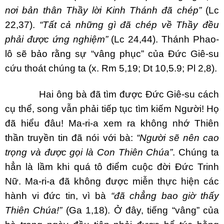
nơi bản thân Thầy lời Kinh Thánh đã chép”
(Lc
22,37).
“Tất cả những gì đã chép về Thầy đều
phải được ứng nghiệm”
(Lc 24,44). Thánh Phao-
lô sẽ bảo rằng sự “vâng phục” của Đức Giê-su
cứu thoát chúng ta (x. Rm 5,19; Dt 10,5.9; Pl 2,8).
Hai ông bà đã tìm được Đức Giê-su cách
cụ thể, song vẫn phải tiếp tục tìm kiếm Người! Họ
đã hiểu đâu! Ma-ri-a xem ra không nhớ Thiên
thần truyền tin đã nói với bà:
“Người sẽ nên cao
trọng và được gọi là Con Thiên Chúa”
. Chúng ta
hẳn là lầm khi quá tô điểm cuộc đời Đức Trinh
Nữ. Ma-ri-a đã không được miễn thực hiện các
hành vi đức tin, vì bà
“đã chẳng bao giờ thấy
Thiên Chúa!”
(Ga 1,18). Ở đây, tiếng “vâng” của