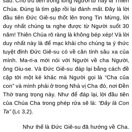
sau. Chỗ ưu tiên trong lòng Người từ nay là Thiên
Chúa. Đúng là tìm gặp rồi lại đánh mất. Đây là lời
đầu tiên Đức Giê-su thốt lên trong Tin Mừng, lời
duy nhất chúng ta nghe được từ Người suốt 30
năm! Thiên Chúa rõ ràng là không bép xép! Và lời
duy nhất này là để mạc khải cho chúng ta ý thức
tuyệt đỉnh Đức Giê-su có về căn tính sâu xa của
mình. Ma-ri-a mới nói với Người về cha Người,
ông Giu-se. Và Đức Giê-su đáp lại bằng cách đề
cập tới một kẻ khác mà Người gọi là “Cha của
con” và mình phải ở trong Nhà vị Cha đó, nơi Đền
Thờ trang trọng này. Như để đáp lại, lời đầu tiên
của Chúa Cha trong phép rửa sẽ là:
“Đây là Con
Ta”
(Lc 3,2).
Như thế là Đức Giê-su đã hướng về Cha.