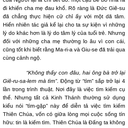
đi khiến cha mẹ đau khổ. Rõ ràng là Đức Giê-su
đã chẳng thực hiện cử chỉ ấy với một dã tâm.
Hiển nhiên tác giả kể lại cho ta sự kiện vì những
lý do khác hơn là lý do tâm lý của tuổi trẻ. Nhưng
đối với những cha mẹ thường lo âu vì con cái,
cũng tốt khi biết rằng Ma-ri-a và Giu-se đã trải qua
cùng cảnh ngộ.
“Không thấy con đâu, hai ông bà trở lại
Giê-ru-sa-lem mà tìm”
. Động từ “tìm” sắp trở lại 4
lần trong trình thuật. Nơi đây là việc tìm kiếm cụ
thể. Nhưng tất cả Kinh Thánh thường sử dụng
kiểu nói “tìm-gặp” này để diễn tả việc tìm kiếm
Thiên Chúa, vốn có giữa lòng mọi cuộc sống tín
hữu: tin là kiếm tìm. Thiên Chúa là Đấng ta không