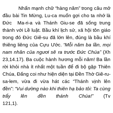
Nhấn mạnh chữ “hàng năm” trong câu mở
đầu bài Tin Mừng, Lu-ca muốn gợi cho ta nhớ là
Đức Ma-ri-a và Thánh Giu-se đã sống trung
thành với Lề luật. Bầu khí lịch sử, xã hội tôn giáo
trong đó Đức Giê-su đã lớn lên, đúng là bầu khí
thiêng liêng của Cựu Ước.
“Mỗi năm ba lần, mọi
nam nhân của ngươi sẽ ra trước Đức Chúa”
(Xh
23,14.17). Ba cuộc hành hương mỗi năm! Ba lần
rời khỏi nhà ít nhất một tuần để đi bộ gặp Thiên
Chúa, Đấng coi như hiện diện tại Đền Thờ Giê-ru-
sa-lem, vừa đi vừa hát các “Thánh vịnh lên
đền”:
“Vui dường nào khi thiên hạ bảo tôi: Ta cùng
trẩy lên đền thánh Chúa!”
(Tv
121,1).