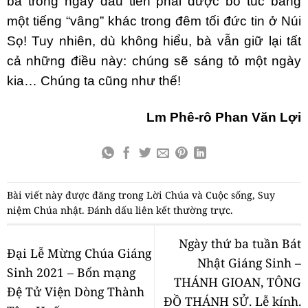
bà trong ngày đầu tiên phải được bổ túc bằng
một tiếng “vâng” khác trong đêm tối đức tin ở Núi
Sọ! Tuy nhiên, dù không hiểu, bà vẫn giữ lại tất
cả những điều này: chúng sẽ sáng tỏ một ngày
kia… Chúng ta cũng như thế!
Lm Phê-rô Phan Văn Lợi
Bài viết này được đăng trong
Lời Chúa và Cuộc sống
,
Suy
niệm Chúa nhật
. Đánh dấu
liên kết thường trực
.
Ngày thứ ba tuần Bát
Đại Lễ Mừng Chúa Giáng
Nhật Giáng Sinh –
Sinh 2021 – Bổn mạng
THÁNH GIOAN, TÔNG
Đệ Tử Viện Dòng Thành
ĐỒ THÁNH SỬ. Lễ kính.