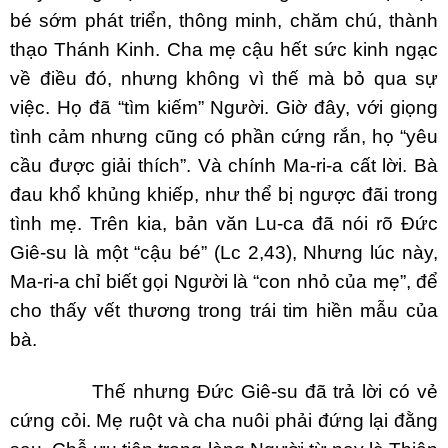
bé sớm phát triển, thông minh, chăm chú, thành
thạo Thánh Kinh. Cha mẹ cậu hết sức kinh ngạc
về điều đó, nhưng không vì thế mà bỏ qua sự
việc. Họ đã “tìm kiếm” Người. Giờ đây, với giọng
tình cảm nhưng cũng có phần cứng rắn, họ “yêu
cầu được giải thích”. Và chính Ma-ri-a cất lời. Bà
đau khổ khủng khiếp, như thể bị ngược đãi trong
tình mẹ. Trên kia, bản văn Lu-ca đã nói rõ Đức
Giê-su là một “cậu bé” (Lc 2,43), Nhưng lúc này,
Ma-ri-a chỉ biết gọi Người là “con nhỏ của mẹ”, để
cho thấy vết thương trong trái tim hiền mẫu của
bà.
Thế nhưng Đức Giê-su đã trả lời có vẻ
cứng cỏi. Mẹ ruột và cha nuôi phải đứng lại đằng