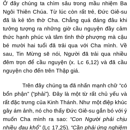
Ở đây chúng ta chìm sâu trong mầu nhiệm Ba
Ngôi Thiên Chúa. Từ lúc còn rất trẻ, Đức Giê-su
đã là kẻ tôn thờ Cha. Chẳng quá đáng đâu khi
tưởng tượng ra những giờ cầu nguyện đầy cảm
thức hạnh phúc và tâm tình thờ phượng mà cậu
bé mười hai tuổi đã trải qua với Cha mình. Về
sau, Tin Mừng sẽ nói, Người đã trải qua nhiều
đêm trọn để cầu nguyện (x. Lc 6,12) và đã cầu
nguyện cho đến trên Thập giá.
Trên đây chúng ta đã nhấn mạnh chữ “có
bổn phận” (“phải”). Đây là một từ rất chủ yếu và
rất đặc trưng của Kinh Thánh. Như một điệp khúc
gây ám ảnh, nó cho thấy Đức Giê-su gắn bó với ý
muốn Cha mình ra sao:
“Con Người phải chịu
nhiều đau khổ”
(Lc 17,25).
“Cần phải ứng nghiệm