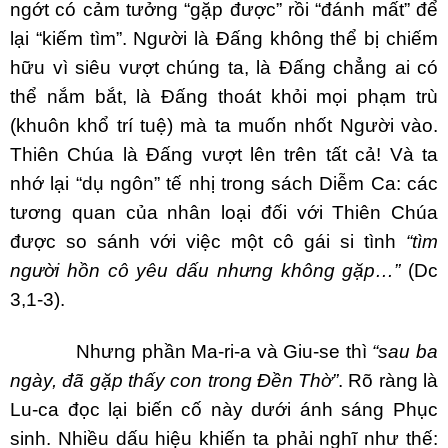
ngớt có cảm tưởng “gặp được” rồi “đánh mất” để
lại “kiếm tìm”. Người là Đấng không thể bị chiếm
hữu vì siêu vượt chúng ta, là Đấng chẳng ai có
thể nắm bắt, là Đấng thoát khỏi mọi phạm trù
(khuôn khổ trí tuệ) mà ta muốn nhốt Người vào.
Thiên Chúa là Đấng vượt lên trên tất cả! Và ta
nhớ lại “dụ ngôn” tế nhị trong sách Diễm Ca: các
tương quan của nhân loại đối với Thiên Chúa
được so sánh với việc một cô gái si tình
“tìm
người hồn cô yêu dấu nhưng không gặp…”
(Dc
3,1-3).
Nhưng phần Ma-ri-a và Giu-se thì
“sau ba
ngày, đã gặp thấy con trong Đền Thờ”
. Rõ ràng là
Lu-ca đọc lại biến cố này dưới ánh sáng Phục
sinh. Nhiều dấu hiệu khiến ta phải nghĩ như thế: