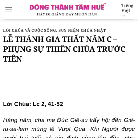
Bỏ
Tiếng
Việt
qua
nội
dung
LỜI CHÚA VÀ CUỘC SỐNG
,
SUY NIỆM CHÚA NHẬT
LỄ THÁNH GIA THẤT NĂM C –
PHỤNG SỰ THIÊN CHÚA TRƯỚC
TIÊN
Lời Chúa: Lc 2, 41-52
Hàng năm, cha mẹ Đức Giê-su trẩy hội đền Giê-
ru-sa-lem mừng lễ Vượt Qua. Khi Người được
mười hai tuổi, cả gia đình cùng lên đền, như