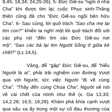
9,45; 18,34; 24,25-26). 5- Đức Giê-su “ngồi ở nhà
Cha” khi được tìm lại; cuộc Phục sinh-Thăng
thiên cũng đã cho “Đức Giê-su ngồi bên hữu
Cha”. 6- Sau cùng, lời quở trách
“Sao cha mẹ lại
tìm con?”
khiến ta nghĩ một lời quở trách đối với
các phụ nữ “đến tìm xác Đức Giê-su nơi
mộ”:
“Sao các bà lại tìm Người Sống ở giữa kẻ
chết?”
(Lc 24,5).
Vâng, để “gặp” Đức Giê-su, để “hiểu
Người là ai”, phải trải nghiệm con đường Vượt
qua với Người, tức việc Người “đi về cùng
Cha”.
“Thầy đến cùng Chúa Cha”
, Người sẽ nói
về cái chết của mình như thế (x. Ga 13,33;
14,2.28; 16,5; 16,28). Khám phá khía cạnh vượt
qua sâu xa ấy trong một sự cố đau thương của