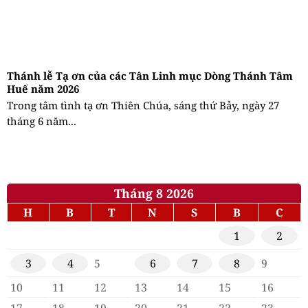
Thánh lễ Tạ ơn của các Tân Linh mục Dòng Thánh Tâm
Huế năm 2026
Trong tâm tình tạ ơn Thiên Chúa, sáng thứ Bảy, ngày 27
tháng 6 năm...
Tháng 8 2026
H
B
T
N
S
B
C
1
2
3
4
5
6
7
8
9
10
11
12
13
14
15
16
17
18
19
20
21
22
23