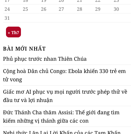
24
25
26
27
28
29
30
31
« Th7
BÀI MỚI NHẤT
Phủ phục trước nhan Thiên Chúa
Cộng hoà Dân chủ Congo: Ebola khiến 330 trẻ em
tử vong
Giấc mơ AI phục vụ mọi người trước phép thử về
đầu tư và lợi nhuận
Đức Thánh Cha thăm Assisi: Thế giới đang tìm
kiếm những vị thánh giữa các con
Nghi thức Lặp Lại Lời Khấn của các Tạm Khấn