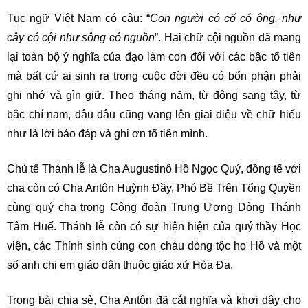
Tục ngữ Việt Nam có câu: “
Con người có cố có ông, như
cây có cội như sông có nguồn
”. Hai chữ cội nguồn đã mang
lại toàn bộ ý nghĩa của đạo làm con đối với các bậc tổ tiên
mà bất cứ ai sinh ra trong cuộc đời đều có bổn phận phải
ghi nhớ và gìn giữ. Theo tháng năm, từ đông sang tây, từ
bắc chí nam, đâu đâu cũng vang lên giai điệu về chữ hiếu
như là lời báo đáp và ghi ơn tổ tiên mình.
Chủ tế Thánh lễ là Cha Augustinô Hồ Ngọc Quý, đồng tế với
cha còn có Cha Antôn Huỳnh Đầy, Phó Bề Trên Tổng Quyền
cùng quý cha trong Cộng đoàn Trung Ương Dòng Thánh
Tâm Huế. Thánh lễ còn có sự hiện hiện của quý thầy Học
viện, các Thỉnh sinh cùng con cháu dòng tộc họ Hồ và một
số anh chị em giáo dân thuộc giáo xứ Hòa Đa.
Trong bài chia sẻ, Cha Antôn đã cắt nghĩa và khơi dậy cho