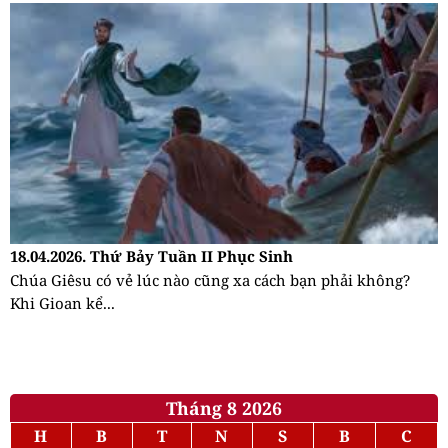
18.04.2026. Thứ Bảy Tuần II Phục Sinh
Chúa Giêsu có vẻ lúc nào cũng xa cách bạn phải không?
Khi Gioan kể...
Tháng 8 2026
H
B
T
N
S
B
C