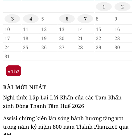
1
2
3
4
5
6
7
8
9
10
11
12
13
14
15
16
17
18
19
20
21
22
23
24
25
26
27
28
29
30
31
« Th7
BÀI MỚI NHẤT
Nghi thức Lặp Lại Lời Khấn của các Tạm Khấn
sinh Dòng Thánh Tâm Huế 2026
Assisi chứng kiến làn sóng hành hương tăng vọt
trong năm kỷ niệm 800 năm Thánh Phanxicô qua