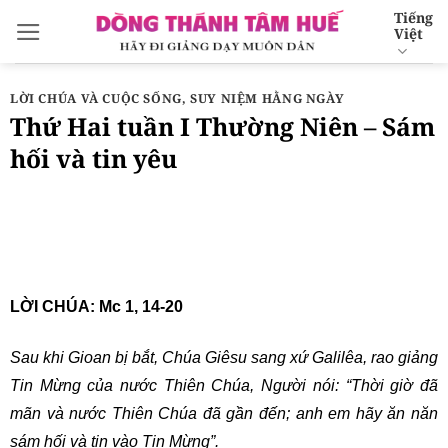
Bỏ
Tiếng
Việt
qua
nội
dung
LỜI CHÚA VÀ CUỘC SỐNG
,
SUY NIỆM HẰNG NGÀY
Thứ Hai tuần I Thường Niên – Sám
hối và tin yêu
LỜI CHÚA: Mc 1, 14-20
Sau khi Gioan bị bắt, Chúa Giêsu sang xứ Galilêa, rao giảng
Tin Mừng của nước Thiên Chúa, Người nói: “Thời giờ đã
mãn và nước Thiên Chúa đã gần đến; anh em hãy ăn năn
sám hối và tin vào Tin Mừng”.