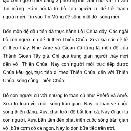
tạo con người mới bằng 2 phương thế: Sám hối và Tin vào
Tin mừng. Sám hối là từ bỏ con người cũ để trở thành
người mới. Tin vào Tin Mừng để sống một đời sống mới.
Bốn môn đệ đầu tiên đã thực hành Lời Chúa dậy. Các ngài
bỏ con người cũ để đi theo Thiên Chúa. Xưa kia các đệ tử
đi theo thầy. Như Anrê và Gioan đã từng là môn đệ của
Thánh Gioan Tẩy giả. Chỉ qua trung gian người thầy mới
đến với Thiên Chúa. Nay con người mới trực tiếp được
Chúa kêu gọi, trực tiếp đi theo Thiên Chúa, đến với Thiên
Chúa, sống cùng Thiên Chúa.
Bỏ con người cũ với những lo toan cũ như Phêrô và Anrê.
Xưa lo toan về cuộc sống trần gian. Nay lo toan về cuộc
sống thiên đàng. Xưa chài lưới để bắt tôm cá. Nay đi qui tụ
con người. Xưa bận tâm đến phát triển cuộc sống trần gian
với bữa cơm có cá ngon. Nay lo dọn bữa tiệc trên trời.