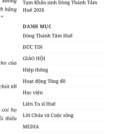
ã không
Tạm Khấn sinh Dòng Thánh Tâm
ết bằng
Huế 2026
?”
DANH MỤC
Dòng Thánh Tâm Huế
ĐỨC TIN
GIÁO HỘI
nho của
Hiệp thông
Hoạt động Tông đồ
hót tới
Học viện
Liên Tu sĩ Huế
 coi họ
Lời Chúa và Cuộc sống
i thiêu
MEDIA