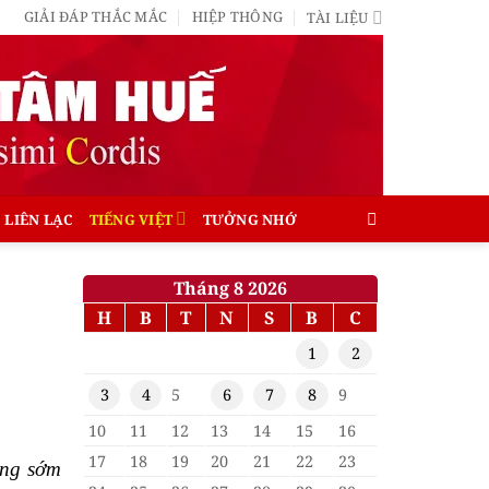
GIẢI ĐÁP THẮC MẮC
HIỆP THÔNG
TÀI LIỆU
LIÊN LẠC
TIẾNG VIỆT
TƯỞNG NHỚ
Tháng 8 2026
H
B
T
N
S
B
C
1
2
3
4
5
6
7
8
9
10
11
12
13
14
15
16
17
18
19
20
21
22
23
áng sớm