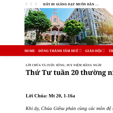
Bỏ
HÃY ĐI GIẢNG DẠY MUÔN DÂN ...
qua
nội
dung
HOME
DÒNG THÁNH TÂM HUẾ
GIÁO HỘI
T
LỜI CHÚA VÀ CUỘC SỐNG
,
SUY NIỆM HẰNG NGÀY
Thứ Tư tuần 20 thường n
Lời Chúa: Mt 20, 1-16a
Khi ấy, Chúa Giêsu phán cùng các môn đệ 