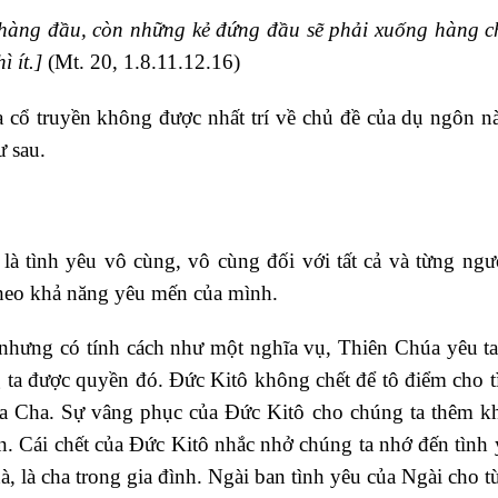
 hàng đầu, còn những kẻ đứng đầu sẽ phải xuống hàng ch
 ít.]
(Mt. 20, 1.8.11.12.16)
ủa cổ truyền không được nhất trí về chủ đề của dụ ngôn n
ư sau.
là tình yêu vô cùng, vô cùng đối với tất cả và từng ngư
theo khả năng yêu mến của mình.
nhưng có tính cách như một nghĩa vụ, Thiên Chúa yêu t
 ta được quyền đó. Đức Kitô không chết để tô điểm cho t
úa Cha. Sự vâng phục của Đức Kitô cho chúng ta thêm k
 Cái chết của Đức Kitô nhắc nhở chúng ta nhớ đến tình 
à, là cha trong gia đình. Ngài ban tình yêu của Ngài cho 