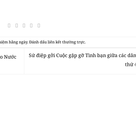
niệm hằng ngày
. Đánh dấu
liên kết thường trực
.
Sứ điệp gởi Cuộc gặp gỡ Tình bạn giữa các dân
ào Nước
thứ 