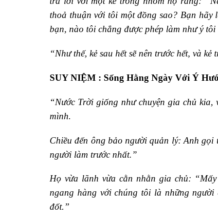
trả lời với một kẻ trong nhóm họ rằng: “N
thoả thuận với tôi một đồng sao? Bạn hãy 
bạn, nào tôi chẳng được phép làm như ý tôi
“Như thế, kẻ sau hết sẽ nên trước hết, và kẻ 
SUY NIỆM : Sống Hằng Ngày Với Ý Hướ
“Nước Trời giống như chuyện gia chủ kia, 
mình.
Chiều đến ông bảo người quản lý: Anh gọi th
người làm trước nhất.”
Họ vừa lãnh vừa cằn nhằn gia chủ: “Mấy n
ngang hàng với chúng tôi là những người đ
đốt.”