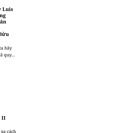
y Luis
ong
hân
 Bửu
ta hãy
 quy...
 II
 xa cách