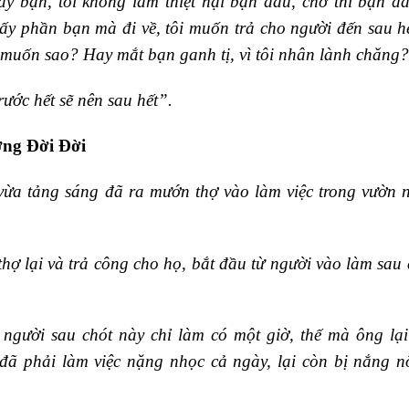
ày bạn, tôi không làm thiệt hại bạn đâu, chớ thì bạn đ
lấy phần bạn mà đi về, tôi muốn trả cho người đến sau h
 muốn sao? Hay mắt bạn ganh tị, vì tôi nhân lành chăng
trước hết sẽ nên sau hết”.
ng Đời Đời
vừa tảng sáng đã ra mướn thợ vào làm việc trong vườn 
ợ lại và trả công cho họ, bắt đầu từ người vào làm sau c
gười sau chót này chỉ làm có một giờ, thế mà ông lại
ã phải làm việc nặng nhọc cả ngày, lại còn bị nắng nô