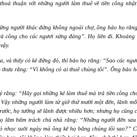
thoả thuận với những người làm thuê về tiền công nhật
những người khác đứng không ngoài chợ, ông bảo họ rằn
trả công cho các ngươi xứng đáng”. Họ liền đi. Khoảng 
vậy.
a, và thấy có kẻ đứng đó, thì bảo họ rằng: “Sao các ngư
thưa rằng: “Vì không có ai thuê chúng tôi”. Ông bảo h
 rằng: “Hãy gọi những kẻ làm thuê mà trả tiền công cho
”. Vậy những người làm từ giờ thứ mười một đến, lãnh mỗ
rước, họ tưởng sẽ lãnh được nhiều hơn; nhưng họ cũng c
họ lẩm bẩm trách chủ nhà rằng: “Những người đến sau 
khó nhọc suốt ngày mà ông kể họ bằng chúng tôi sao?” 