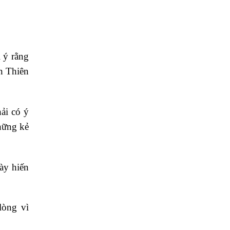
 ý rằng
an Thiên
ải có ý
những kẻ
ày hiến
lòng vì