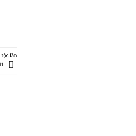
 tộc lần
41