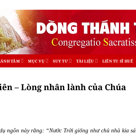
HÁNH TÂM
MỤC VỤ
SUY TƯ
TÀI LIỆU
LIÊN TU SĨ HUẾ
iên – Lòng nhân lành của Chúa
dụ ngôn này rằng: “Nước Trời giống như chủ nhà kia s