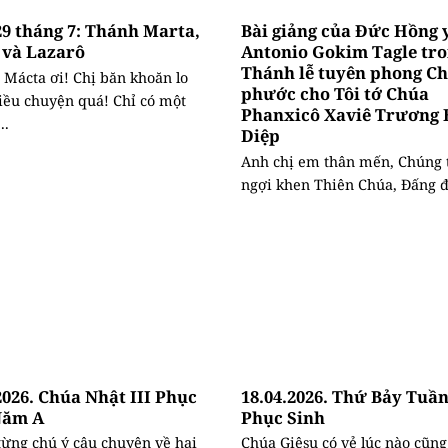
9 tháng 7: Thánh Marta,
Bài giảng của Đức Hồng 
 và Lazarô
Antonio Gokim Tagle tr
Thánh lễ tuyên phong C
 Mácta ơi! Chị băn khoăn lo
phước cho Tôi tớ Chúa
iều chuyện quá! Chỉ có một
Phanxicô Xaviê Trương
..
Diệp
Anh chị em thân mến, Chúng 
ngợi khen Thiên Chúa, Đấng đã
2026. Chúa Nhật III Phục
18.04.2026. Thứ Bảy Tuần
Năm A
Phục Sinh
từng chú ý câu chuyện về hai
Chúa Giêsu có vẻ lúc nào cũng