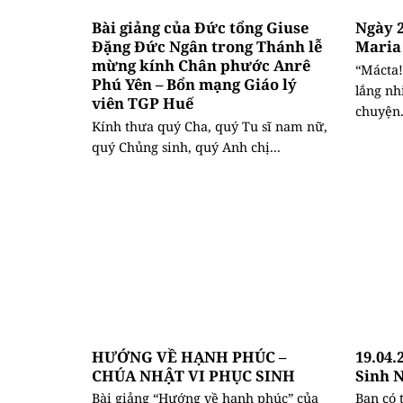
Bài giảng của Đức tổng Giuse
Ngày 2
Đặng Đức Ngân trong Thánh lễ
Maria
mừng kính Chân phước Anrê
“Mácta!
Phú Yên – Bổn mạng Giáo lý
lắng nh
viên TGP Huế
chuyện.
Kính thưa quý Cha, quý Tu sĩ nam nữ,
quý Chủng sinh, quý Anh chị...
HƯỚNG VỀ HẠNH PHÚC –
19.04.
CHÚA NHẬT VI PHỤC SINH
Sinh 
Bài giảng “Hướng về hạnh phúc” của
Bạn có 