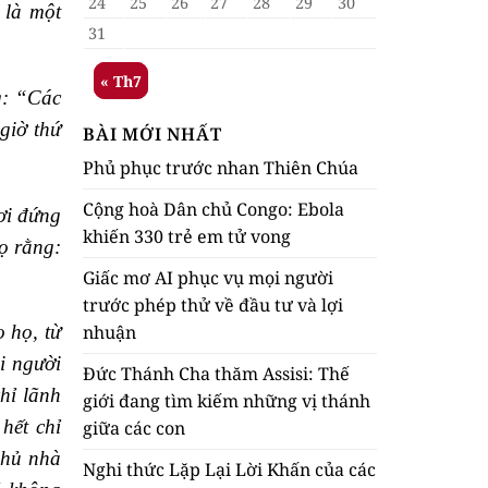
24
25
26
27
28
29
30
 là một
31
« Th7
g: “Các
giờ thứ
BÀI MỚI NHẤT
Phủ phục trước nhan Thiên Chúa
Cộng hoà Dân chủ Congo: Ebola
ơi đứng
khiến 330 trẻ em tử vong
ọ rằng:
Giấc mơ AI phục vụ mọi người
trước phép thử về đầu tư và lợi
nhuận
 họ, từ
i người
Đức Thánh Cha thăm Assisi: Thế
hỉ lãnh
giới đang tìm kiếm những vị thánh
hết chỉ
giữa các con
Chủ nhà
Nghi thức Lặp Lại Lời Khấn của các