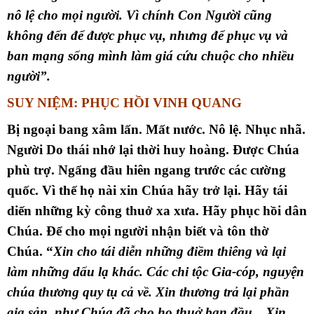
nô lệ cho mọi người. Vì chính Con Người cũng
không đến để được phục vụ, nhưng để phục vụ và
ban mạng sống mình làm giá cứu chuộc cho nhiều
người”.
SUY NIỆM
: PHỤC HỒI VINH QUANG
Bị ngoại bang xâm lấn. Mất nước. Nô lệ. Nhục nhã.
Người Do thái nhớ lại thời huy hoàng. Được Chúa
phù trợ. Ngẩng đầu hiên ngang trước các cường
quốc. Vì thế họ nài xin Chúa hãy trở lại. Hãy tái
diến những kỳ công thuở xa xưa. Hãy phục hồi dân
Chúa. Để cho mọi người nhận biết và tôn thờ
Chúa. “
Xin cho tái diễn những điềm thiêng và lại
làm những dấu lạ khác. Các chi tộc Gia-cóp, nguyện
chúa thương quy tụ cả về. Xin thương trả lại phần
gia sản, như Chúa đã cho họ thuở ban đầu…Xin