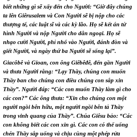
biết những gì sẽ xẩy đến cho Người: “Giờ đây chúng
ta lên Giêrusalem và Con Người sẽ bị nộp cho các
thượng tế, các luật sĩ và các kỳ lão. Họ sẽ kết án tử
hình Người và nộp Người cho dân ngoại. Họ sẽ
nhạo cười Người, phỉ nhổ vào Người, đánh đòn và
giết Người, và ngày thứ ba Người sẽ sống lại”.
Giacôbê và Gioan, con ông Giêbêđê, đến gần Người
và thưa Người rằng: “Lạy Thầy, chúng con muốn
Thầy ban cho chúng con điều chúng con sắp xin
Thầy”. Người đáp: “Các con muốn Thầy làm gì cho
các con?” Các ông thưa: “Xin cho chúng con một
người ngồi bên hữu, một người ngồi bên tả Thầy
trong vinh quang của Thầy”. Chúa Giêsu bảo: “Các
con không biết các con xin gì. Các con có thể uống
chén Thầy sắp uống và chịu cùng một phép rửa