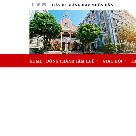
Bỏ
HÃY ĐI GIẢNG DẠY MUÔN DÂN ...
qua
nội
dung
HOME
DÒNG THÁNH TÂM HUẾ
GIÁO HỘI
T