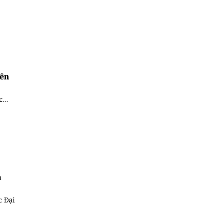
iên
...
h
c Đại