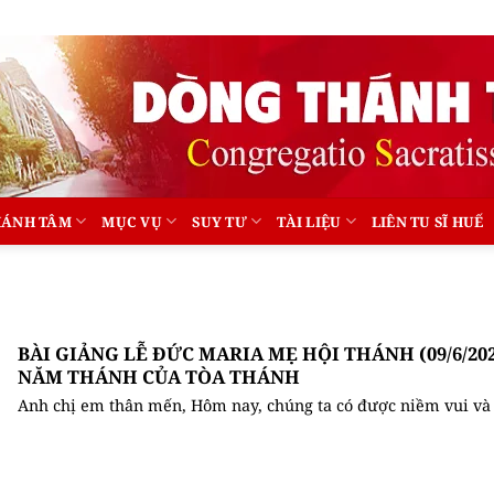
HÁNH TÂM
MỤC VỤ
SUY TƯ
TÀI LIỆU
LIÊN TU SĨ HUẾ
BÀI GIẢNG LỄ ĐỨC MARIA MẸ HỘI THÁNH (09/6/202
NĂM THÁNH CỦA TÒA THÁNH
Anh chị em thân mến, Hôm nay, chúng ta có được niềm vui và 