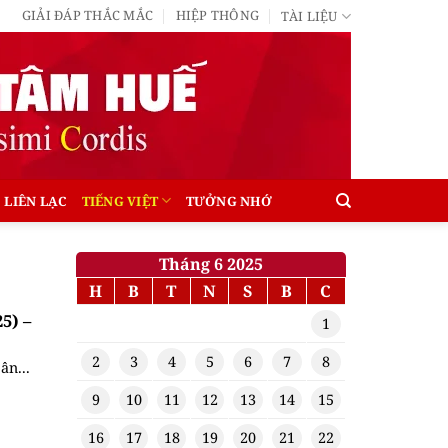
GIẢI ĐÁP THẮC MẮC
HIỆP THÔNG
TÀI LIỆU
LIÊN LẠC
TIẾNG VIỆT
TƯỞNG NHỚ
Tháng 6 2025
H
B
T
N
S
B
C
5) –
1
2
3
4
5
6
7
8
ân...
9
10
11
12
13
14
15
16
17
18
19
20
21
22