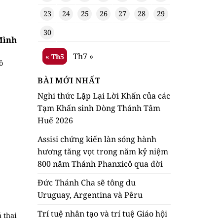
23
24
25
26
27
28
29
30
Mình
Th7 »
« Th5
ô
BÀI MỚI NHẤT
Nghi thức Lặp Lại Lời Khấn của các
Tạm Khấn sinh Dòng Thánh Tâm
Huế 2026
Assisi chứng kiến làn sóng hành
hương tăng vọt trong năm kỷ niệm
800 năm Thánh Phanxicô qua đời
Đức Thánh Cha sẽ tông du
Uruguay, Argentina và Pêru
Trí tuệ nhân tạo và trí tuệ Giáo hội
 thai