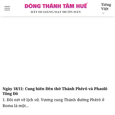
Bỏ
Tiếng
Việt
qua
nội
dung
Ngày 18/11: Cung hiến Đền thờ Thánh Phêrô và Phaolô
Tông Ðồ
1. Đôi nét về lịch sử. Vương cung Thánh đường Phêrô ở
Roma là một...