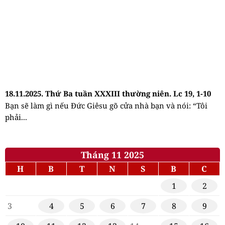
18.11.2025. Thứ Ba tuần XXXIII thường niên. Lc 19, 1-10
Bạn sẽ làm gì nếu Đức Giêsu gõ cửa nhà bạn và nói: “Tôi
phải...
Tháng 11 2025
H
B
T
N
S
B
C
1
2
3
4
5
6
7
8
9