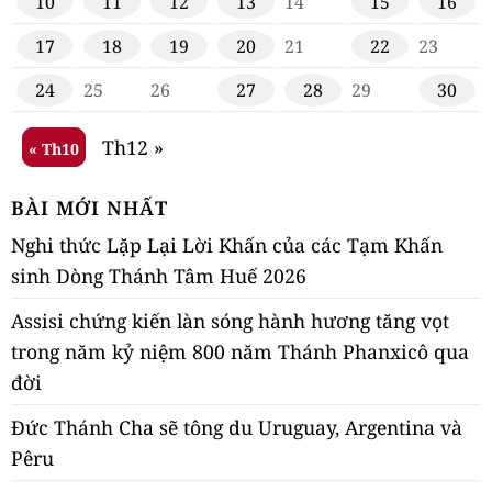
10
11
12
13
14
15
16
17
18
19
20
21
22
23
24
25
26
27
28
29
30
Th12 »
« Th10
BÀI MỚI NHẤT
Nghi thức Lặp Lại Lời Khấn của các Tạm Khấn
sinh Dòng Thánh Tâm Huế 2026
Assisi chứng kiến làn sóng hành hương tăng vọt
trong năm kỷ niệm 800 năm Thánh Phanxicô qua
đời
Đức Thánh Cha sẽ tông du Uruguay, Argentina và
Pêru