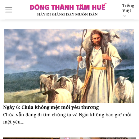
Bỏ
Tiếng
Việt
qua
nội
dung
Ngày 6: Chúa không mệt mỏi yêu thương
Chúa vẫn đang đi tìm chúng ta và Ngài không bao giờ mỏi
mệt yêu...