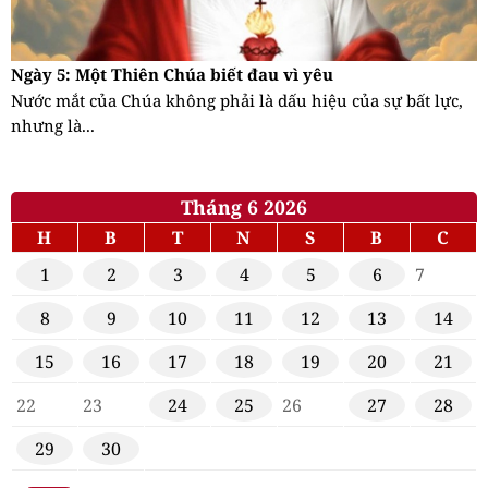
Ngày 5: Một Thiên Chúa biết đau vì yêu
Nước mắt của Chúa không phải là dấu hiệu của sự bất lực,
nhưng là...
Tháng 6 2026
H
B
T
N
S
B
C
1
2
3
4
5
6
7
8
9
10
11
12
13
14
15
16
17
18
19
20
21
22
23
24
25
26
27
28
29
30