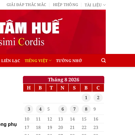
GIẢI ĐÁP THẮC MẮC
HIỆP THÔNG
TÀI LIỆU
LIÊN LẠC
TIẾNG VIỆT
TƯỞNG NHỚ
Tháng 8 2026
H
B
T
N
S
B
C
1
2
3
4
5
6
7
8
9
10
11
12
13
14
15
16
rọng phụ
17
18
19
20
21
22
23