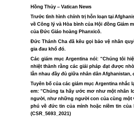
Hồng Thủy – Vatican News
Trước tình hình chính trị hỗn loạn tại Afghan
về Công lý và Hòa bình của Hội đồng Giám mụ
của Đức Giáo hoàng Phanxicô.
Đức Thánh Cha đã kêu gọi bảo vệ nhân quyề
gia đau khổ đó.
Các giám mục Argentina nói: “Chúng tôi hi
nhiệt thành rằng các giải pháp đạt được nhờ
lẫn nhau đầy đủ giữa nhân dân Afghanistan, đặc
Tuyên bố của các giám mục Argentina nhắc l
em: “Chúng ta hãy ước mơ như một nhân lo
người, như những người con của cùng một v
phú về đức tin của mình hoặc niềm tin của h
(CSR_5693_2021)