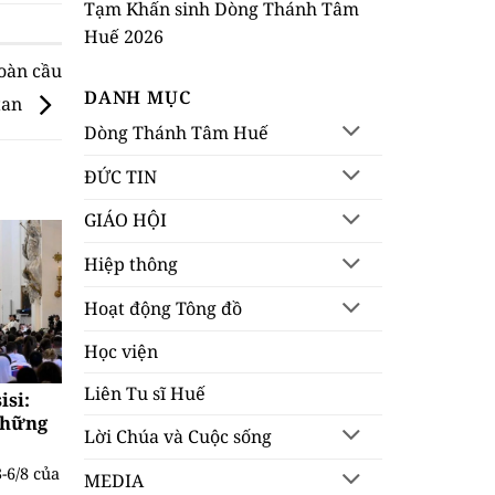
Tạm Khấn sinh Dòng Thánh Tâm
Huế 2026
oàn cầu
DANH MỤC
tan
Dòng Thánh Tâm Huế
ĐỨC TIN
GIÁO HỘI
Hiệp thông
Hoạt động Tông đồ
Học viện
Liên Tu sĩ Huế
si:
những
Lời Chúa và Cuộc sống
-6/8 của
MEDIA