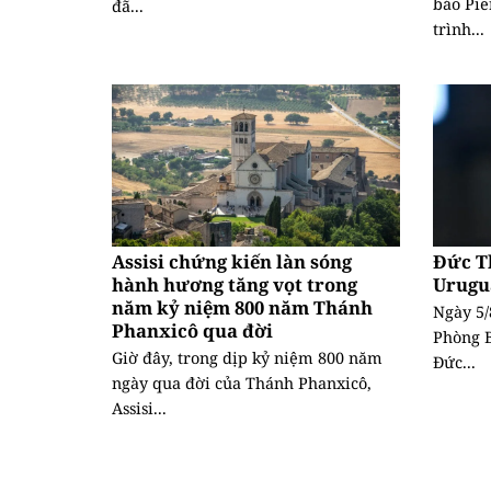
báo Pie
đã...
trình...
Assisi chứng kiến làn sóng
Đức T
hành hương tăng vọt trong
Urugu
năm kỷ niệm 800 năm Thánh
Ngày 5/
Phanxicô qua đời
Phòng B
Giờ đây, trong dịp kỷ niệm 800 năm
Đức...
ngày qua đời của Thánh Phanxicô,
Assisi...