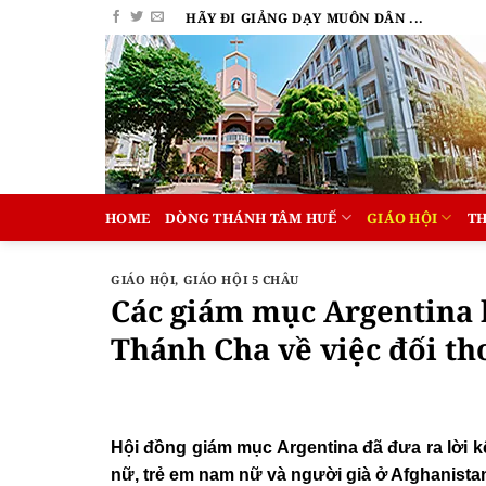
Bỏ
HÃY ĐI GIẢNG DẠY MUÔN DÂN ...
qua
nội
dung
HOME
DÒNG THÁNH TÂM HUẾ
GIÁO HỘI
T
GIÁO HỘI
,
GIÁO HỘI 5 CHÂU
Các giám mục Argentina 
Thánh Cha về việc đối th
Hội đồng giám mục Argentina đã đưa ra lời kê
nữ, trẻ em nam nữ và người già ở Afghanista