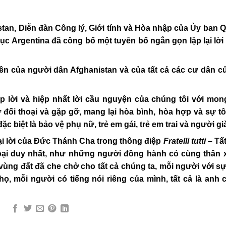
istan, Diễn đàn Công lý, Giới tính và Hòa nhập của Ủy ban 
c Argentina đã công bố một tuyên bố ngắn gọn lặp lại lời
n của người dân Afghanistan và của tất cả các cư dân c
ệp lời và hiệp nhất lời cầu nguyện của chúng tôi với mo
 đối thoại và gặp gỡ, mang lại hòa bình, hòa hợp và sự t
 biệt là bảo vệ phụ nữ, trẻ em gái, trẻ em trai và người gi
ại lời của Đức Thánh Cha trong thông điệp
Fratelli tutti
– Tất
ại duy nhất, như những người đồng hành có cùng thân 
ùng đất đã che chở cho tất cả chúng ta, mỗi người với s
ọ, mỗi người có tiếng nói riêng của mình, tất cả là anh 