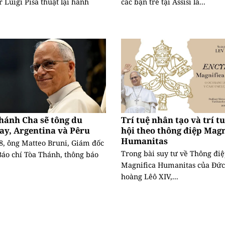
r Luigi Pisa thuật lại hành
các bạn trẻ tại Assisi là...
hánh Cha sẽ tông du
Trí tuệ nhân tạo và trí t
ay, Argentina và Pêru
hội theo thông điệp Magn
Humanitas
8, ông Matteo Bruni, Giám đốc
Trong bài suy tư về Thông đi
áo chí Tòa Thánh, thông báo
Magnifica Humanitas của Đức
hoàng Lêô XIV,...