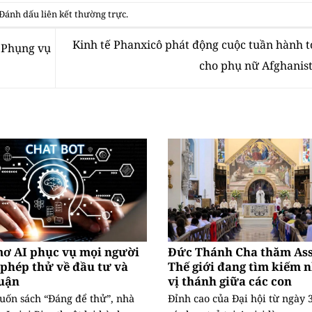
 Đánh dấu
liên kết thường trực
.
Kinh tế Phanxicô phát động cuộc tuần hành t
ề Phụng vụ
cho phụ nữ Afghanis
mơ AI phục vụ mọi người
Đức Thánh Cha thăm Assi
phép thử về đầu tư và
Thế giới đang tìm kiếm 
huận
vị thánh giữa các con
uốn sách “Đáng để thử”, nhà
Đỉnh cao của Đại hội từ ngày 3