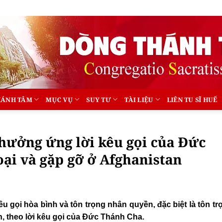
HÁNH TÂM
MỤC VỤ
SUY TƯ
TÀI LIỆU
LIÊN TU SĨ HUẾ
hưởng ứng lời kêu gọi của Đức
oại và gặp gỡ ở Afghanistan
u gọi hòa bình và tôn trọng nhân quyền, đặc biệt là tôn t
n, theo lời kêu gọi của Đức Thánh Cha.