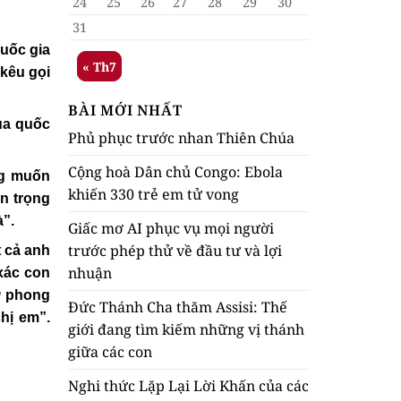
24
25
26
27
28
29
30
31
Quốc gia
« Th7
 kêu gọi
BÀI MỚI NHẤT
ủa quốc
Phủ phục trước nhan Thiên Chúa
Cộng hoà Dân chủ Congo: Ebola
ng muốn
khiến 330 trẻ em tử vong
ôn trọng
à”.
Giấc mơ AI phục vụ mọi người
trước phép thử về đầu tư và lợi
 cả anh
nhuận
xác con
ự phong
Đức Thánh Cha thăm Assisi: Thế
chị em”.
giới đang tìm kiếm những vị thánh
giữa các con
Nghi thức Lặp Lại Lời Khấn của các