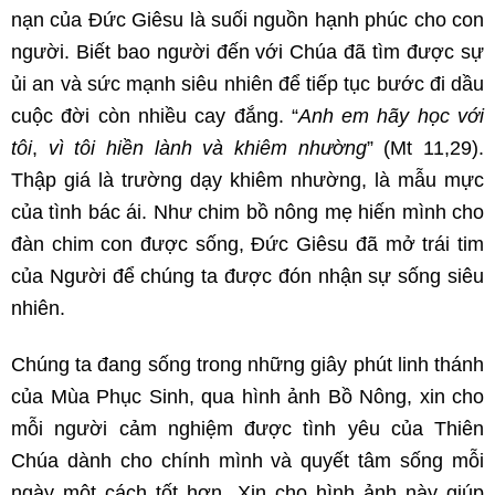
nạn của Đức Giêsu là suối nguồn hạnh phúc cho con
người. Biết bao người đến với Chúa đã tìm được sự
ủi an và sức mạnh siêu nhiên để tiếp tục bước đi dầu
cuộc đời còn nhiều cay đắng. “
Anh em hãy học với
tôi
,
vì tôi hiền lành và khiêm nhường
” (Mt 11,29).
Thập giá là trường dạy khiêm nhường, là mẫu mực
của tình bác ái. Như chim bồ nông mẹ hiến mình cho
đàn chim con được sống, Đức Giêsu đã mở trái tim
của Người để chúng ta được đón nhận sự sống siêu
nhiên.
Chúng ta đang sống trong những giây phút linh thánh
của Mùa Phục Sinh, qua hình ảnh Bồ Nông, xin cho
mỗi người cảm nghiệm được tình yêu của Thiên
Chúa dành cho chính mình và quyết tâm sống mỗi
ngày một cách tốt hơn. Xin cho hình ảnh này giúp