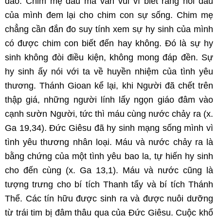
dào. Chim mẹ đau mà vẫn vui vì biết rằng nỗi đau
của mình đem lại cho chim con sự sống. Chim mẹ
chẳng cần đắn đo suy tính xem sự hy sinh của mình
có được chim con biết đến hay không. Đó là sự hy
sinh không đòi điều kiện, không mong đáp đền. Sự
hy sinh ấy nói với ta về huyền nhiệm của tình yêu
thương. Thánh Gioan kể lại, khi Người đã chết trên
thập giá, những người lính lấy ngọn giáo đâm vào
cạnh sườn Người, tức thì máu cùng nước chảy ra (x.
Ga 19,34). Đức Giêsu đã hy sinh mạng sống mình vì
tình yêu thương nhân loại. Máu và nước chảy ra là
bằng chứng của một tình yêu bao la, tự hiến hy sinh
cho đến cùng (x. Ga 13,1). Máu và nước cũng là
tượng trưng cho bí tích Thanh tẩy và bí tích Thánh
Thể. Các tín hữu được sinh ra và được nuôi dưỡng
từ trái tim bị đâm thâu qua của Đức Giêsu. Cuộc khổ