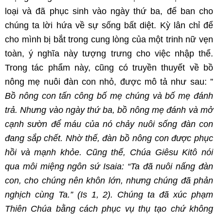
loại và đã phục sinh vào ngày thứ ba, để ban cho
chúng ta lời hứa về sự sống bất diệt. Kỳ lân chỉ để
cho mình bị bắt trong cung lòng của một trinh nữ vẹn
toàn, ý nghĩa này tượng trưng cho việc nhập thể.
Trong tác phẩm này, cũng có truyền thuyết về bồ
nông mẹ nuôi đàn con nhỏ, được mô tả như sau: ”
Bồ nông con tấn công bố mẹ chúng và bố mẹ đánh
trả. Nhưng vào ngày thứ ba, bồ nông mẹ đánh và mở
cạnh sườn để máu của nó chảy nuôi sống đàn con
đang sắp chết. Nhờ thế, đàn bồ nông con được phục
hồi và mạnh khỏe. Cũng thế, Chúa Giêsu Kitô nói
qua môi miệng ngôn sứ Isaia: “Ta đã nuôi nấng đàn
con, cho chúng nên khôn lớn, nhưng chúng đã phản
nghịch cùng Ta.” (Is 1, 2). Chúng ta đã xúc phạm
Thiên Chúa bằng cách phục vụ thụ tạo chứ không