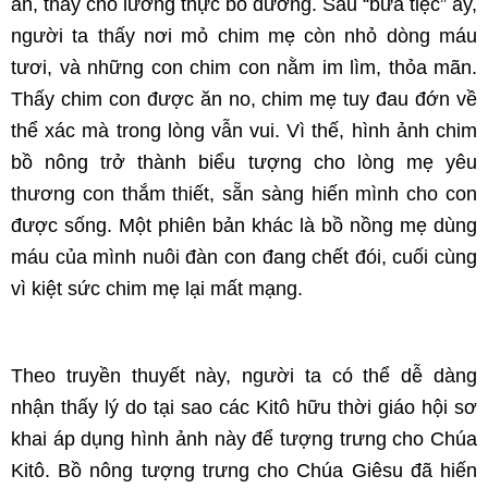
ăn, thay cho lương thực bổ dưỡng. Sau “bữa tiệc” ấy,
người ta thấy nơi mỏ chim mẹ còn nhỏ dòng máu
tươi, và những con chim con nằm im lìm, thỏa mãn.
Thấy chim con được ăn no, chim mẹ tuy đau đớn về
thể xác mà trong lòng vẫn vui. Vì thế, hình ảnh chim
bồ nông trở thành biểu tượng cho lòng mẹ yêu
thương con thắm thiết, sẵn sàng hiến mình cho con
được sống. Một phiên bản khác là bồ nồng mẹ dùng
máu của mình nuôi đàn con đang chết đói, cuối cùng
vì kiệt sức chim mẹ lại mất mạng.
Theo truyền thuyết này, người ta có thể dễ dàng
nhận thấy lý do tại sao các Kitô hữu thời giáo hội sơ
khai áp dụng hình ảnh này để tượng trưng cho Chúa
Kitô. Bồ nông tượng trưng cho Chúa Giêsu đã hiến