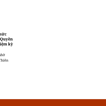
thức
 Quyền
iệm kỳ
nhờ
Thiên