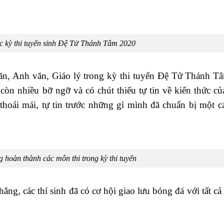
c kỳ thi tuyển sinh Đệ Tử Thánh Tâm 2020
t văn, Anh văn, Giáo lý trong kỳ thi tuyển Đệ Tử Thánh T
ì còn nhiều bỡ ngỡ và có chút thiếu tự tin về kiến thức c
 thoải mái, tự tin trước những gì mình đã chuẩn bị một c
 hoàn thành các môn thi trong kỳ thi tuyển
hẳng, các thí sinh đã có cơ hội giao lưu bóng đá với tất c