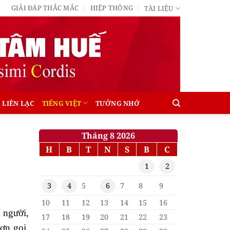
GIẢI ĐÁP THẮC MẮC
HIỆP THÔNG
TÀI LIỆU
LIÊN LẠC
TIẾNG VIỆT
TƯỞNG NHỚ
Tháng 8 2026
H
B
T
N
S
B
C
1
2
3
4
5
6
7
8
9
10
11
12
13
14
15
16
 người,
17
18
19
20
21
22
23
ơn gọi,