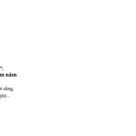
”:
âm năm
t sắng,
ày...