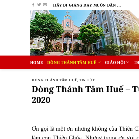
Bỏ
HÃY ĐI GIẢNG DẠY MUÔN DÂN ...
qua
nội
dung
HOME
DÒNG THÁNH TÂM HUẾ
GIÁO HỘI
T
DÒNG THÁNH TÂM HUẾ
,
TIN TỨC
Dòng Thánh Tâm Huế – Tu
2020
Ơn gọi là một ơn nhưng không của Thiên Ch
làm con Thiên Chúa. Nhưng trong ơn gọi c