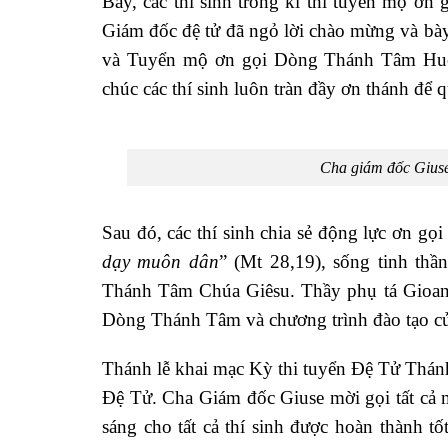
Bảy, các thí sinh trong kì thi tuyển mộ ơn
Giám đốc đệ tử đã ngỏ lời chào mừng và bày 
và Tuyển mộ ơn gọi Dòng Thánh Tâm Huế 
chúc các thí sinh luôn tràn đầy ơn thánh để 
Cha giám đốc Giuse 
Sau đó, các thí sinh chia sẻ động lực ơn g
dạy muôn dân
” (Mt 28,19), sống tinh th
Thánh Tâm Chúa Giêsu. Thầy phụ tá Gioan 
Dòng Thánh Tâm và chương trình đào tạo c
Thánh lễ khai mạc Kỳ thi tuyển Đệ Tử Thán
Đệ Tử. Cha Giám đốc Giuse mời gọi tất cả
sáng cho tất cả thí sinh được hoàn thành t