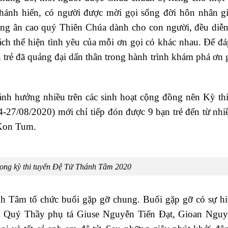
hánh hiến, có người được mời gọi sống đời hôn nhân gi
ng ân cao quý Thiên Chúa dành cho con người, đều diễn 
h thể hiện tình yêu của mỗi ơn gọi có khác nhau. Để đáp 
n trẻ đã quảng đại dấn thân trong hành trình khám phá ơn 
ảnh hưởng nhiều trên các sinh hoạt cộng đồng nên Kỳ th
7/08/2020) mới chỉ tiếp đón được 9 bạn trẻ đến từ nhi
 Kon Tum.
rong kỳ thi tuyển Đệ Tử Thánh Tâm 2020
h Tâm tổ chức buổi gặp gỡ chung. Buổi gặp gỡ có sự hi
 Quý Thầy phụ tá Giuse Nguyễn Tiến Đạt, Gioan Nguy