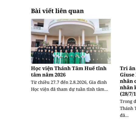
Bài viết liên quan
Học viện Thánh Tâm Huế tĩnh
Tri â
tâm năm 2026
Giuse 
nhân 
Từ chiều 27.7 đến 2.8.2026, Gia đình
nhân 
Học viện đã tham dự tuần tĩnh tâm...
(28/7/
Trong d
Thánh 
đã...