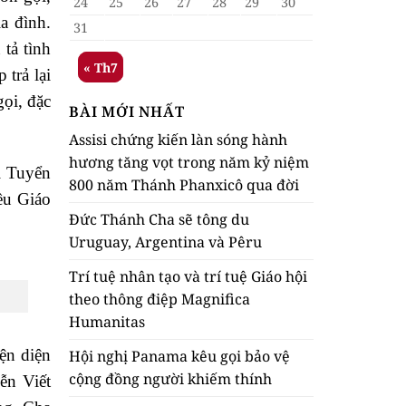
24
25
26
27
28
29
30
a đình.
31
tả tình
« Th7
trả lại
gọi, đặc
BÀI MỚI NHẤT
Assisi chứng kiến làn sóng hành
hương tăng vọt trong năm kỷ niệm
i Tuyển
800 năm Thánh Phanxicô qua đời
ều Giáo
Đức Thánh Cha sẽ tông du
Uruguay, Argentina và Pêru
Trí tuệ nhân tạo và trí tuệ Giáo hội
theo thông điệp Magnifica
Humanitas
ện diện
Hội nghị Panama kêu gọi bảo vệ
cộng đồng người khiếm thính
ễn Viết