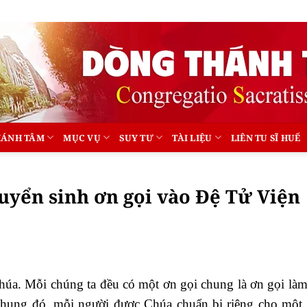
HÁNH TÂM
MỤC VỤ
SUY TƯ
TÀI LIỆU
LIÊN TU SĨ HUẾ
yển sinh ơn gọi vào Đệ Tử Viện
úa. Mỗi chúng ta đều có một ơn gọi chung là ơn gọi làm
hung đó, mỗi người được Chúa chuẩn bị riêng cho một 