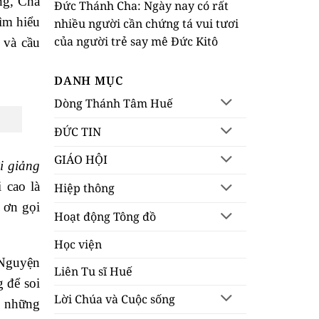
ng, Cha
Đức Thánh Cha: Ngày nay có rất
Tìm hiểu
nhiều người cần chứng tá vui tươi
của người trẻ say mê Đức Kitô
 và cầu
DANH MỤC
Dòng Thánh Tâm Huế
ĐỨC TIN
GIÁO HỘI
i giảng
 cao là
Hiệp thông
 ơn gọi
Hoạt động Tông đồ
Học viện
 Nguyện
Liên Tu sĩ Huế
 để soi
Lời Chúa và Cuộc sống
g những