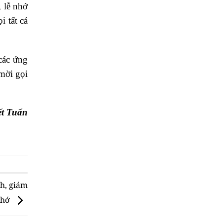
 lễ nhớ
 tất cả
các ứng
mời gọi
ết Tuấn
h, giám
 nhớ