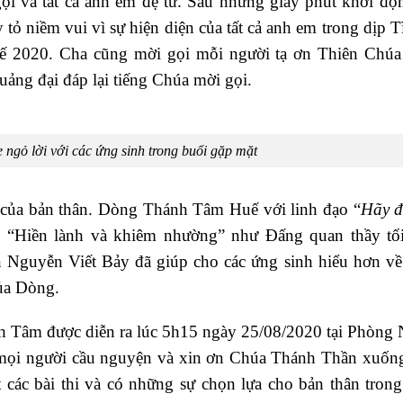
 gọi và tất cả anh em đệ tử. Sau những giây phút khởi độ
tỏ niềm vui vì sự hiện diện của tất cả anh em trong dịp 
2020. Cha cũng mời gọi mỗi người tạ ơn Thiên Chúa
quảng đại đáp lại tiếng Chúa mời gọi.
ngỏ lời với các ứng sinh trong buổi gặp mặt
ọi của bản thân. Dòng Thánh Tâm Huế với linh đạo “
Hãy đ
ần “Hiền lành và khiêm nhường” như Đấng quan thầy tối
Nguyễn Viết Bảy đã giúp cho các ứng sinh hiểu hơn về
ủa Dòng.
h Tâm được diễn ra lúc 5h15 ngày 25/08/2020 tại Phòng
 mọi người cầu nguyện và xin ơn Chúa Thánh Thần xuống
ốt các bài thi và có những sự chọn lựa cho bản thân tron