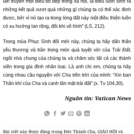
lan truyền một điều tốt đẹp trong xã hội, là điều luôn sinh ra
những kết quả vượt quá những gì chúng ta có thể xác định
được, bởi vì nó tạo ra trong lòng đất này một điều thiện luôn
có xu hướng lan rộng, đôi khi vô hình” (LS, 212).
Trong mùa Phục Sinh đổi mới này, chúng ta hãy dấn thân
yêu thương và trân trọng món quà tuyệt vời của T
rái Đất
,
ngôi nhà chung của chúng ta và chăm sóc tất cả các thành
viên trong gia đình nhân loại. Là anh chị em, chúng ta hãy
cùng nhau cầu nguyện với Cha trên trời của mình: “Xin ban
Thần khí của Cha và canh tân mặt trái đất” (x. Tv 104,30).
Nguồn tin: Vatican News
Bài viết này được đăng trong
Đức Thánh Cha
,
GIÁO HỘI
và