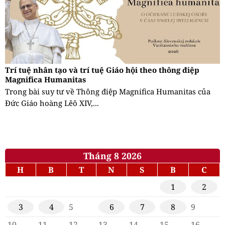
Trí tuệ nhân tạo và trí tuệ Giáo hội theo thông điệp
Magnifica Humanitas
Trong bài suy tư về Thông điệp Magnifica Humanitas của
Đức Giáo hoàng Lêô XIV,...
Tháng 8 2026
H
B
T
N
S
B
C
1
2
3
4
5
6
7
8
9
10
11
12
13
14
15
16