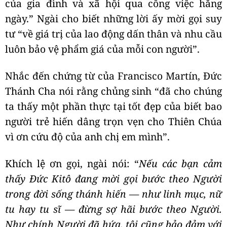
của gia đình và xã hội qua công việc hằng
ngày.” Ngài cho biết những lời ấy mời gọi suy
tư “về giá trị của lao động dấn thân và nhu cầu
luôn bảo vệ phẩm giá của mỗi con người”.
Nhắc đến chứng từ của Francisco Martín, Đức
Thánh Cha nói rằng chủng sinh “đã cho chúng
ta thấy một phần thực tại tốt đẹp của biết bao
người trẻ hiến dâng trọn vẹn cho Thiên Chúa
vì ơn cứu độ của anh chị em mình”.
Khích lệ ơn gọi, ngài nói: “
Nếu các bạn cảm
thấy Đức Kitô đang mời gọi bước theo Người
trong đời sống thánh hiến — như linh mục, nữ
tu hay tu sĩ — đừng sợ hãi bước theo Người.
Như chính Người đã hứa, tôi cũng bảo đảm với