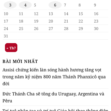
3
4
5
6
7
8
9
10
11
12
13
14
15
16
17
18
19
20
21
22
23
24
25
26
27
28
29
30
31
« Th7
BÀI MỚI NHẤT
Assisi chứng kiến làn sóng hành hương tăng vọt
trong năm kỷ niệm 800 năm Thánh Phanxicô qua
đời
Đức Thánh Cha sẽ tông du Uruguay, Argentina và
Pêru
Trí tuệ nhân tạo và trí tuệ Giáo hội theo thông điệp