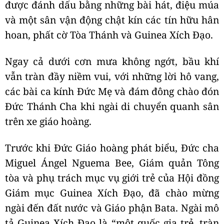
được đánh dấu bằng những bài hát, điệu múa
và một sân vận động chật kín các tín hữu hân
hoan, phất cờ Tòa Thánh và Guinea Xích Đạo.
Ngay cả dưới cơn mưa không ngớt, bầu khí
vẫn tràn đầy niềm vui, với những lời hô vang,
các bài ca kính Đức Mẹ và đám đông chào đón
Đức Thánh Cha khi ngài di chuyển quanh sân
trên xe giáo hoàng.
Trước khi Đức Giáo hoàng phát biểu, Đức cha
Miguel Ángel Nguema Bee, Giám quản Tông
tòa và phụ trách mục vụ giới trẻ của Hội đồng
Giám mục Guinea Xích Đạo, đã chào mừng
ngài đến đất nước và Giáo phận Bata. Ngài mô
tả Guinea Xích Đạo là “một quốc gia trẻ, tràn