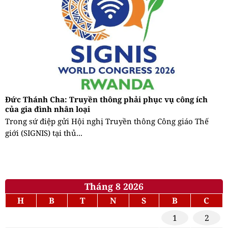
Đức Thánh Cha: Truyền thông phải phục vụ công ích
của gia đình nhân loại
Trong sứ điệp gửi Hội nghị Truyền thông Công giáo Thế
giới (SIGNIS) tại thủ...
Tháng 8 2026
H
B
T
N
S
B
C
1
2