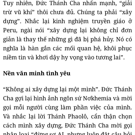
Tuy nhiên, Đức Thánh Cha nhấn mạnh, “giải
trừ vũ khí” thôi chưa đủ. Chúng ta phải “xây
dựng”. Nhắc lại kinh nghiệm truyền giáo ở
Peru, ngài nói “xây dựng lại không chỉ đơn
giản là thay thế những gì đã bị phá hủy. Nó có
nghĩa là hàn gắn các mối quan hệ, khôi phục
niềm tin và khơi dậy hy vọng vào tương lai”.
Nền văn minh tình yêu
“Không ai xây dựng lại một mình”. Đức Thánh
Cha gợi lại hình ảnh ngôn sứ Nơkhemia và mời
gọi mỗi người cùng làm phần việc của mình.
Và nhắc lại lời Thánh Phaolô, cẩn thận chọn
cách mình xây dựng, Đức Thánh Cha mời gọi
nhân loại “đừng sợ AI, nhưng luôn đặt câu hỏi