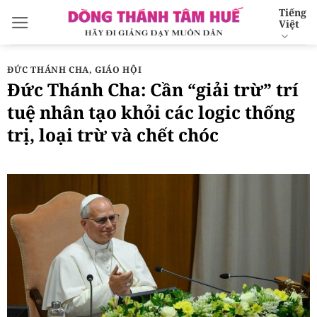
Bỏ
Tiếng
Việt
qua
nội
dung
ĐỨC THÁNH CHA
,
GIÁO HỘI
Đức Thánh Cha: Cần “giải trừ” trí
tuệ nhân tạo khỏi các logic thống
trị, loại trừ và chết chóc