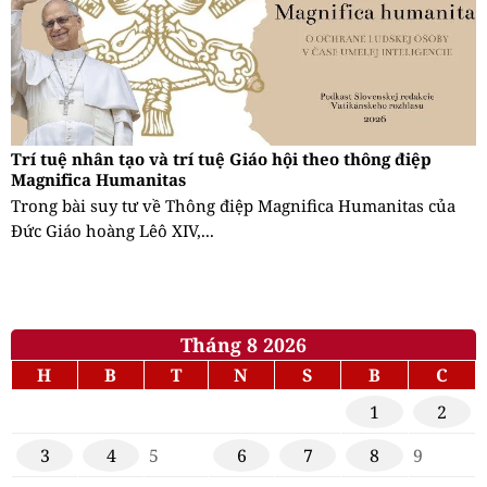
Trí tuệ nhân tạo và trí tuệ Giáo hội theo thông điệp
Magnifica Humanitas
Trong bài suy tư về Thông điệp Magnifica Humanitas của
Đức Giáo hoàng Lêô XIV,...
Tháng 8 2026
H
B
T
N
S
B
C
1
2
3
4
5
6
7
8
9