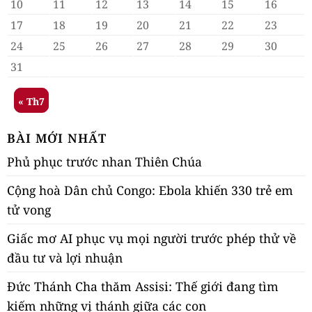
10
11
12
13
14
15
16
17
18
19
20
21
22
23
24
25
26
27
28
29
30
31
« Th7
BÀI MỚI NHẤT
Phủ phục trước nhan Thiên Chúa
Cộng hoà Dân chủ Congo: Ebola khiến 330 trẻ em
tử vong
Giấc mơ AI phục vụ mọi người trước phép thử về
đầu tư và lợi nhuận
Đức Thánh Cha thăm Assisi: Thế giới đang tìm
kiếm những vị thánh giữa các con