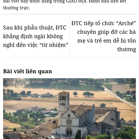
Bài viết này được đăng trong
GIÁO HỘI
. Đánh dấu
liên kết
thường trực
.
ĐTC tiếp tổ chức “Arché”
Sau khi phẫu thuật, ĐTC
chuyên giúp đỡ các bà
khẳng định ngài không
mẹ và trẻ em dễ bị tổn
nghĩ đến việc “từ nhiệm”
thương
Bài viết liên quan