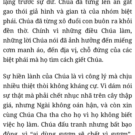
lặng trước sự dữ. Chúa đã từng lên án gắt
gao thói giả hình và gian tà của nhóm biệt
phái. Chúa đã từng xô đuổi con buôn ra khỏi
đền thờ. Chính vì những điều Chúa làm,
những lời Chúa nói đã ảnh hưởng đến miếng
cơm manh áo, đến địa vị, chỗ đứng của các
biệt phái mà họ tìm cách giết Chúa.
Sự hiền lành của Chúa là vì công lý mà chịu
nhiều thiệt thòi không kháng cự. Vì dám nói
sự thật mà phải chết nhục nhã trên cây thập
giá, nhưng Ngài không oán hận, và còn xin
cùng Chúa Cha tha cho họ vì họ không biết
việc họ làm. Chúa đấu tranh nhưng bất bạo
động, vì “ai dùng gươm sẽ chết vì gươm”.