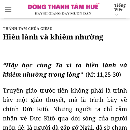
Bỏ
Tiếng
Việt
qua
nội
dung
THÁNH TÂM CHÚA GIÊSU
Hiền lành và khiêm nhường
“Hãy học cùng Ta vì ta hiền lành và
khiêm nhường trong lòng”
(Mt 11,25-30)
Truyền giáo trước tiên không phải là trình
bày một giáo thuyết, mà là trình bày về
chính Đức Kitô. Nhưng người ta chỉ cảm
nhận về Đức Kitô qua đời sống của người
môn đệ: là người đã gặp gỡ Ngài, đã sờ chạm