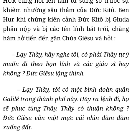
HUR cũng nói lên tâm tư sững sờ trước sự
khiêm nhường sâu thẳm của Đức Kitô. Ben
Hur khi chứng kiến cảnh Đức Kitô bị Giuđa
phản nộp và bị các tên lính bắt trói, chàng
hăm hở tiến đến gần Chúa Giêsu và hỏi :
– Lạy Thầy, hãy nghe tôi, có phải Thầy tự ý
muốn đi theo bọn lính và các giáo sĩ hay
không ? Đức Giêsu lặng thinh.
– Lạy Thầy, tôi có một binh đoàn quân
Galilê trong thành phố này. Hãy ra lệnh đi, họ
sẽ phục tùng Thầy. Thầy có thuận không ?
Đức Giêsu vẫn một mực cúi nhìn đăm đăm
xuống đất.