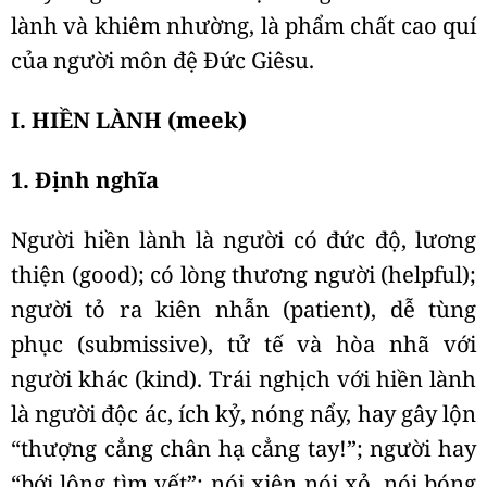
lành và khiêm nhường, là phẩm chất cao quí
của người môn đệ Đức Giêsu.
I. HIỀN LÀNH (meek)
1. Định nghĩa
Người hiền lành là người có đức độ, lương
thiện (good); có lòng thương người (helpful);
người tỏ ra kiên nhẫn (patient), dễ tùng
phục (submissive), tử tế và hòa nhã với
người khác (kind). Trái nghịch với hiền lành
là người độc ác, ích kỷ, nóng nẩy, hay gây lộn
“thượng cẳng chân hạ cẳng tay!”; người hay
“bới lông tìm vết”; nói xiên nói xỏ, nói bóng