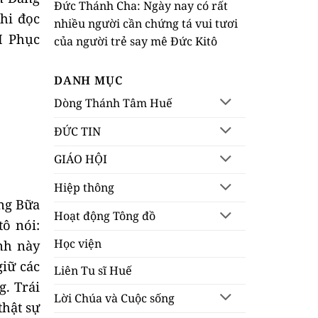
Đức Thánh Cha: Ngày nay có rất
hi đọc
nhiều người cần chứng tá vui tươi
I Phục
của người trẻ say mê Đức Kitô
DANH MỤC
Dòng Thánh Tâm Huế
ĐỨC TIN
GIÁO HỘI
Hiệp thông
ng Bữa
Hoạt động Tông đồ
ô nói:
Học viện
nh này
giữ các
Liên Tu sĩ Huế
g. Trái
Lời Chúa và Cuộc sống
thật sự