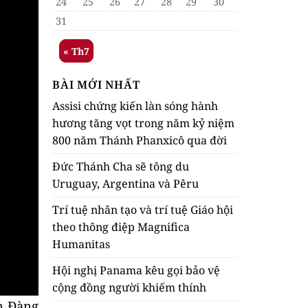
24
25
26
27
28
29
30
31
« Th7
BÀI MỚI NHẤT
Assisi chứng kiến làn sóng hành
hương tăng vọt trong năm kỷ niệm
800 năm Thánh Phanxicô qua đời
Đức Thánh Cha sẽ tông du
Uruguay, Argentina và Pêru
Trí tuệ nhân tạo và trí tuệ Giáo hội
theo thông điệp Magnifica
Humanitas
Hội nghị Panama kêu gọi bảo vệ
cộng đồng người khiếm thính
n Đàng