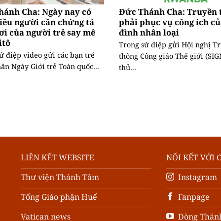
hánh Cha: Ngày nay có
Đức Thánh Cha: Truyền 
iều người cần chứng tá
phải phục vụ công ích củ
ơi của người trẻ say mê
đình nhân loại
itô
Trong sứ điệp gửi Hội nghị T
ứ điệp video gửi các bạn trẻ
thông Công giáo Thế giới (SIGN
ân Ngày Giới trẻ Toàn quốc...
thủ...
LIÊN KẾT WEBSITE
NỐI KẾT VỚI 
Thư viện Thánh Tâm
Instagram
Tổng Giáo phận Huế
Fanpage
Vatican news
Dòng Thán