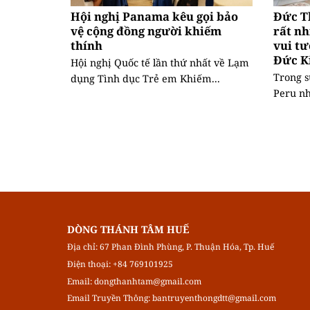
Hội nghị Panama kêu gọi bảo
Đức T
vệ cộng đồng người khiếm
rất nh
thính
vui tư
Đức K
Hội nghị Quốc tế lần thứ nhất về Lạm
Trong s
dụng Tình dục Trẻ em Khiếm...
Peru nh
DÒNG THÁNH TÂM HUẾ
Địa chỉ: 67 Phan Đình Phùng, P. Thuận Hóa, Tp. Huế
Điện thoại: +84 769101925
Email:
dongthanhtam@gmail.com
Email Truyền Thông:
bantruyenthongdtt@gmail.com