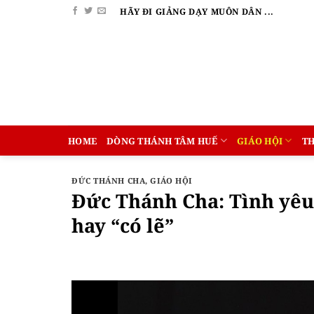
Bỏ
HÃY ĐI GIẢNG DẠY MUÔN DÂN ...
qua
nội
dung
HOME
DÒNG THÁNH TÂM HUẾ
GIÁO HỘI
T
ĐỨC THÁNH CHA
,
GIÁO HỘI
Đức Thánh Cha: Tình yêu
hay “có lẽ”