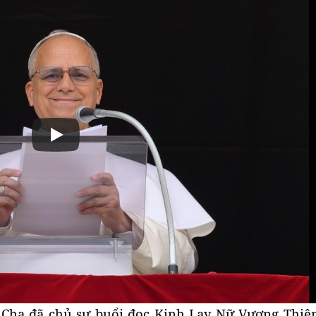
 Cha đã chủ sự buổi đọc Kinh Lạy Nữ Vương Thiê