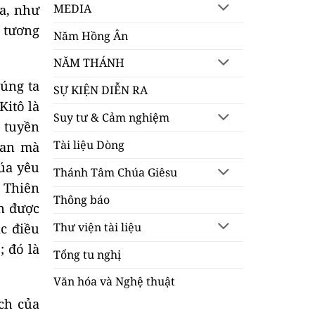
MEDIA
a, như
o tương
Năm Hồng Ân
NĂM THÁNH
úng ta
SỰ KIỆN DIỄN RA
Kitô là
Suy tư & Cảm nghiệm
h tuyền
Tài liệu Dòng
ban mà
úa yêu
Thánh Tâm Chúa Giêsu
 Thiên
Thông báo
n được
ác điều
Thư viện tài liệu
; đó là
Tổng tu nghị
Văn hóa và Nghệ thuật
ch của