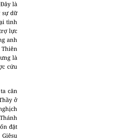
 Đây là
 sự dữ
ại tình
rợ lực
ong anh
 Thiên
hưng là
ợc cứu
 ta căn
Thầy ở
 nghịch
 Thánh
uốn đặt
 Giêsu