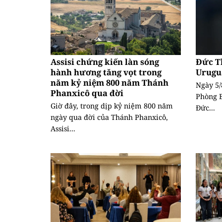
Assisi chứng kiến làn sóng
Đức T
hành hương tăng vọt trong
Urugu
năm kỷ niệm 800 năm Thánh
Ngày 5/
Phanxicô qua đời
Phòng B
Giờ đây, trong dịp kỷ niệm 800 năm
Đức...
ngày qua đời của Thánh Phanxicô,
Assisi...