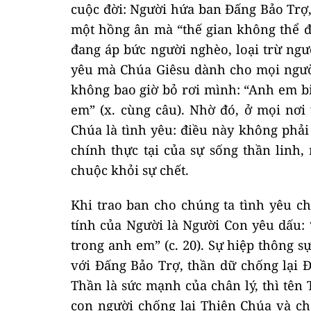
cuộc đời: Người hứa ban Đấng Bảo Trợ, 
một hồng ân mà “thế gian không thể đó
đang áp bức người nghèo, loại trừ ngườ
yêu mà Chúa Giêsu dành cho mọi người
không bao giờ bỏ rơi mình: “Anh em bi
em” (x. cùng câu). Nhờ đó, ở mọi nơi
Chúa là tình yêu: điều này không phải 
chính thực tại của sự sống thần linh
chuộc khỏi sự chết.
Khi trao ban cho chúng ta tình yêu ch
tính của Người là Người Con yêu dấu: 
trong anh em” (c. 20). Sự hiệp thông s
với Đấng Bảo Trợ, thần dữ chống lại 
Thần là sức mạnh của chân lý, thì tên T
con người chống lại Thiên Chúa và ch