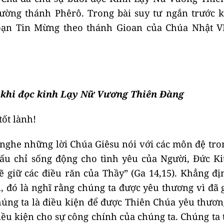
rường thánh Phêrô. Trong bài suy tư ngắn trước k
oạn Tin Mừng theo thánh Gioan của Chúa Nhật V
 khi đọc kinh Lạy Nữ Vương Thiên Đàng
ốt lành!
nghe những lời Chúa Giêsu nói với các môn đệ tro
ấu chỉ sống động cho tình yêu của Người, Đức Kit
giữ các điều răn của Thầy” (Ga 14,15). Khẳng đị
, đó là nghĩ rằng chúng ta được yêu thương vì đã 
húng ta là điều kiện để được Thiên Chúa yêu thươn
iều kiện cho sự công chính của chúng ta. Chúng ta 