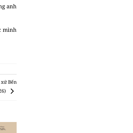
ng anh
ác mình
 xứ Bến
26)