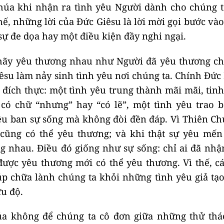
Chúa khi nhận ra tình yêu Người dành cho chúng t
hế, những lời của Đức Giêsu là lời mời gọi bước và
ự đe dọa hay một điều kiện đầy nghi ngại.
 hãy yêu thương nhau như Người đã yêu thương ch
iêsu làm nảy sinh tình yêu nơi chúng ta. Chính Đức 
 đích thực: một tình yêu trung thành mãi mãi, tin
 có chữ “nhưng” hay “có lẽ”, một tình yêu trao 
êu ban sự sống mà không đòi đền đáp. Vì Thiên Ch
 cũng có thể yêu thương; và khi thật sự yêu mến
g nhau. Điều đó giống như sự sống: chỉ ai đã nhậ
 được yêu thương mới có thể yêu thương. Vì thế, c
úp chữa lành chúng ta khỏi những tình yêu giả tạo
ứu độ.
a không để chúng ta cô đơn giữa những thử thá