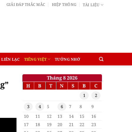
GIẢI ĐÁP THẮC MẮC
HIỆP THÔNG
TÀI LIỆU
LIÊN LẠC
TIẾNG VIỆT
TƯỞNG NHỚ
Tháng 8 2026
g”
H
B
T
N
S
B
C
1
2
3
4
5
6
7
8
9
10
11
12
13
14
15
16
17
18
19
20
21
22
23