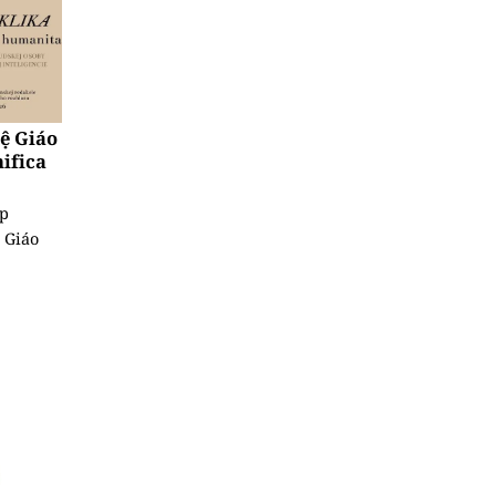
uệ Giáo
ifica
ệp
 Giáo