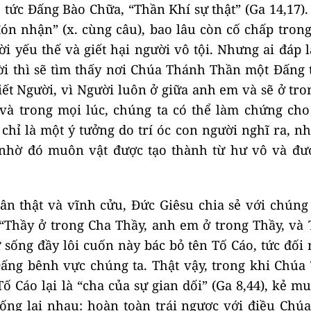
tức Đấng Bào Chữa, “Thần Khí sự thật” (Ga 14,17).
n nhận” (x. cùng câu), bao lâu còn cố chấp trong
i yếu thế và giết hại người vô tội. Nhưng ai đáp l
 thì sẽ tìm thấy nơi Chúa Thánh Thần một Đấng t
ết Người, vì Người luôn ở giữa anh em và sẽ ở tr
 và trong mọi lúc, chúng ta có thể làm chứng cho
chỉ là một ý tưởng do trí óc con người nghĩ ra, n
, nhờ đó muôn vật được tạo thành từ hư vô và đư
ân thật và vĩnh cửu, Đức Giêsu chia sẻ với chúng
“Thầy ở trong Cha Thầy, anh em ở trong Thầy, và 
ự sống đầy lôi cuốn này bác bỏ tên Tố Cáo, tức đối
Đấng bênh vực chúng ta. Thật vậy, trong khi Chúa
ố Cáo lại là “cha của sự gian dối” (Ga 8,44), kẻ m
ống lại nhau: hoàn toàn trái ngược với điều Chúa