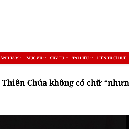
HÁNH TÂM
MỤC VỤ
SUY TƯ
TÀI LIỆU
LIÊN TU SĨ HUẾ
 Thiên Chúa không có chữ “nhưn