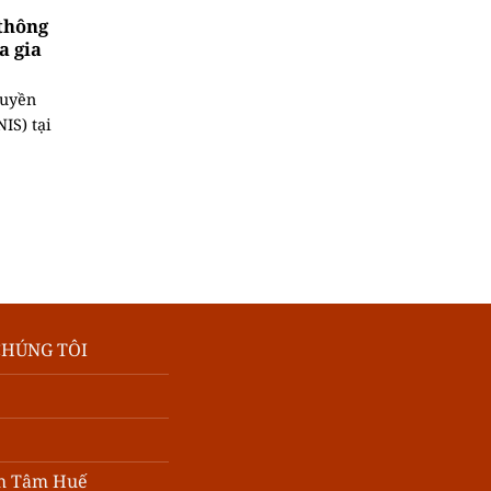
thông
a gia
ruyền
IS) tại
CHÚNG TÔI
h Tâm Huế