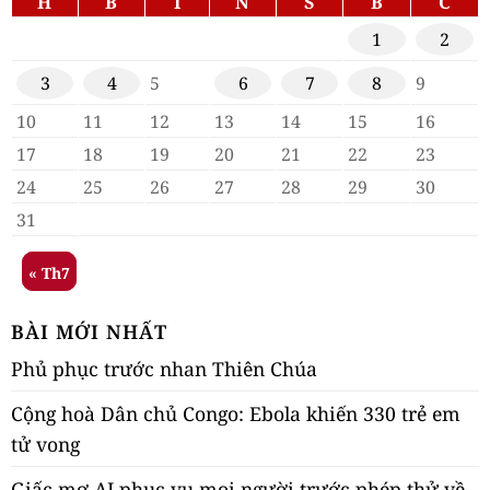
H
B
T
N
S
B
C
1
2
3
4
5
6
7
8
9
10
11
12
13
14
15
16
17
18
19
20
21
22
23
24
25
26
27
28
29
30
31
« Th7
BÀI MỚI NHẤT
Phủ phục trước nhan Thiên Chúa
Cộng hoà Dân chủ Congo: Ebola khiến 330 trẻ em
tử vong
Giấc mơ AI phục vụ mọi người trước phép thử về