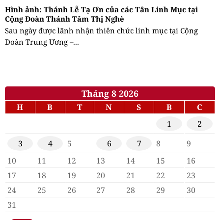
Hình ảnh: Thánh Lễ Tạ Ơn của các Tân Linh Mục tại
Cộng Đoàn Thánh Tâm Thị Nghè
Sau ngày được lãnh nhận thiên chức linh mục tại Cộng
Đoàn Trung Ương –...
Tháng 8 2026
H
B
T
N
S
B
C
1
2
3
4
5
6
7
8
9
10
11
12
13
14
15
16
17
18
19
20
21
22
23
24
25
26
27
28
29
30
31