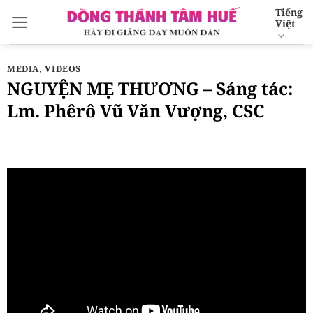
Bỏ
Tiếng
Việt
qua
nội
dung
MEDIA
,
VIDEOS
NGUYỆN MẸ THƯƠNG – Sáng tác:
Lm. Phêrô Vũ Văn Vượng, CSC