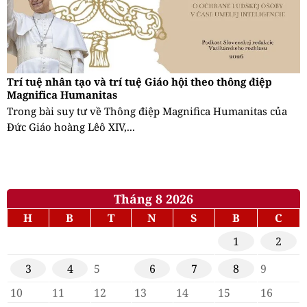
Trí tuệ nhân tạo và trí tuệ Giáo hội theo thông điệp
Magnifica Humanitas
Trong bài suy tư về Thông điệp Magnifica Humanitas của
Đức Giáo hoàng Lêô XIV,...
Tháng 8 2026
H
B
T
N
S
B
C
1
2
3
4
5
6
7
8
9
10
11
12
13
14
15
16