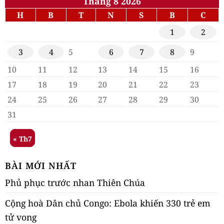
Tháng 8 2026
H
B
T
N
S
B
C
1
2
3
4
5
6
7
8
9
10
11
12
13
14
15
16
17
18
19
20
21
22
23
24
25
26
27
28
29
30
31
« Th7
BÀI MỚI NHẤT
Phủ phục trước nhan Thiên Chúa
Cộng hoà Dân chủ Congo: Ebola khiến 330 trẻ em
tử vong