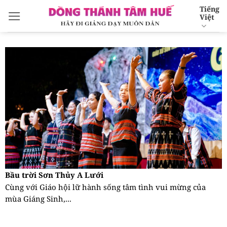
Bỏ
Tiếng
Việt
qua
nội
dung
Bầu trời Sơn Thủy A Lưới
Cùng với Giáo hội lữ hành sống tâm tình vui mừng của
mùa Giáng Sinh,...