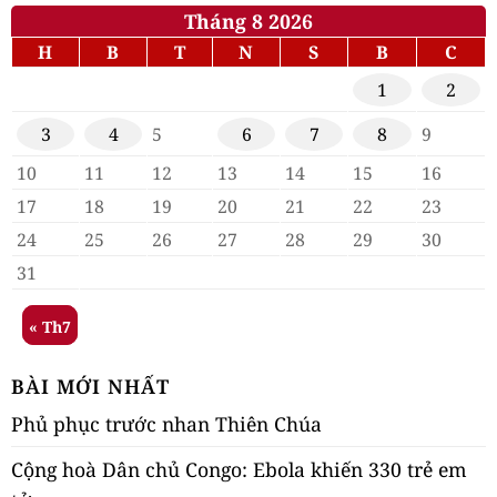
Tháng 8 2026
H
B
T
N
S
B
C
1
2
3
4
5
6
7
8
9
10
11
12
13
14
15
16
17
18
19
20
21
22
23
24
25
26
27
28
29
30
31
« Th7
BÀI MỚI NHẤT
Phủ phục trước nhan Thiên Chúa
Cộng hoà Dân chủ Congo: Ebola khiến 330 trẻ em