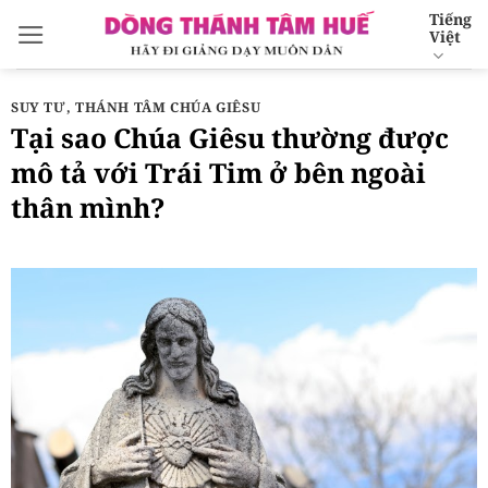
Bỏ
Tiếng
Việt
qua
nội
dung
SUY TƯ
,
THÁNH TÂM CHÚA GIÊSU
Tại sao Chúa Giêsu thường được
mô tả với Trái Tim ở bên ngoài
thân mình?