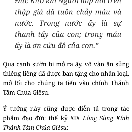
Đức Kitô khi Người hấp hối trên
thập giá đã tuôn chảy máu và
nước. Trong nước ấy là sự
thanh tẩy của con; trong máu
ấy là ơn cứu độ của con.”
Qua cạnh sườn bị mở ra ấy, vô vàn ân sủng
thiêng liêng đã được ban tặng cho nhân loại,
mở lối cho chúng ta tiến vào chính Thánh
Tâm Chúa Giêsu.
Ý tưởng này cũng được diễn tả trong tác
phẩm đạo đức thế kỷ XIX
Lòng Sùng Kính
Thánh Tâm Chúa Giêsu
: