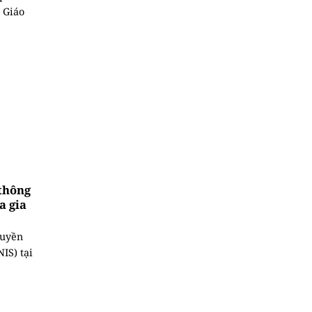
 Giáo
thông
a gia
ruyền
IS) tại