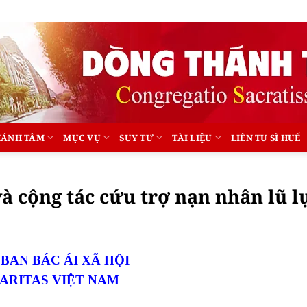
HÁNH TÂM
MỤC VỤ
SUY TƯ
TÀI LIỆU
LIÊN TU SĨ HUẾ
à cộng tác cứu trợ nạn nhân lũ l
 BAN BÁC ÁI XÃ HỘI
ARITAS VIỆT NAM