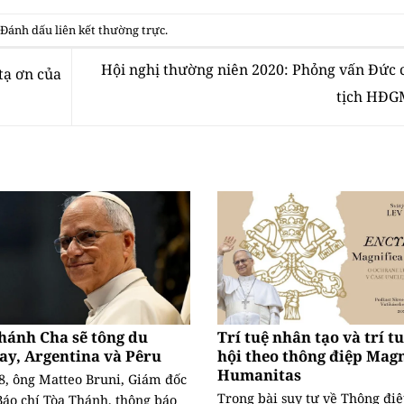
. Đánh dấu
liên kết thường trực
.
Hội nghị thường niên 2020: Phỏng vấn Đức 
tạ ơn của
tịch HĐ
hánh Cha sẽ tông du
Trí tuệ nhân tạo và trí t
ay, Argentina và Pêru
hội theo thông điệp Magn
Humanitas
8, ông Matteo Bruni, Giám đốc
Trong bài suy tư về Thông đi
áo chí Tòa Thánh, thông báo