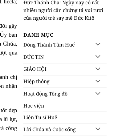
1 hecta;
Đức Thánh Cha: Ngày nay có rất
nhiều người cần chứng tá vui tươi
của người trẻ say mê Đức Kitô
đới gây
 Ủy ban
DANH MỤC
n Chúa,
Dòng Thánh Tâm Huế
ượt qua
ĐỨC TIN
GIÁO HỘI
anh chị
Hiệp thông
ón nhận
Hoạt động Tông đồ
Học viện
tốt đẹp
Liên Tu sĩ Huế
lũ lụt,
rả công
Lời Chúa và Cuộc sống