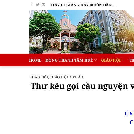
Bỏ
HÃY ĐI GIẢNG DẠY MUÔN DÂN ...
qua
nội
dung
HOME
DÒNG THÁNH TÂM HUẾ
GIÁO HỘI
T
GIÁO HỘI
,
GIÁO HỘI Á CHÂU
Thư kêu gọi cầu nguyện v
ỦY
C