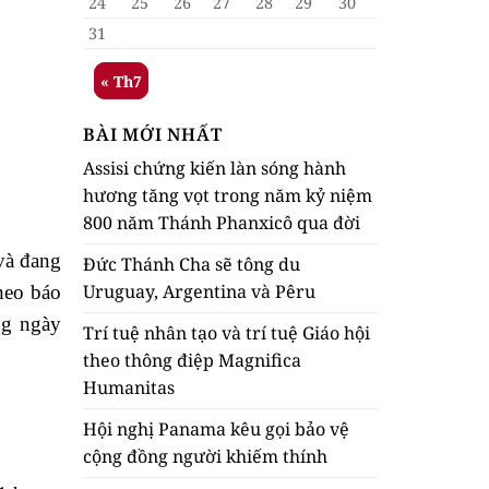
24
25
26
27
28
29
30
31
« Th7
BÀI MỚI NHẤT
Assisi chứng kiến làn sóng hành
hương tăng vọt trong năm kỷ niệm
800 năm Thánh Phanxicô qua đời
và đang
Đức Thánh Cha sẽ tông du
Uruguay, Argentina và Pêru
heo báo
8g ngày
Trí tuệ nhân tạo và trí tuệ Giáo hội
theo thông điệp Magnifica
Humanitas
Hội nghị Panama kêu gọi bảo vệ
cộng đồng người khiếm thính