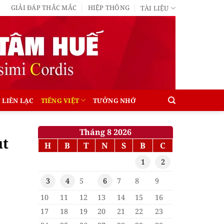
GIẢI ĐÁP THẮC MẮC
HIỆP THÔNG
TÀI LIỆU
LIÊN LẠC
TIẾNG VIỆT
TƯỞNG NHỚ
Tháng 8 2026
ụt
H
B
T
N
S
B
C
1
2
3
4
5
6
7
8
9
10
11
12
13
14
15
16
17
18
19
20
21
22
23