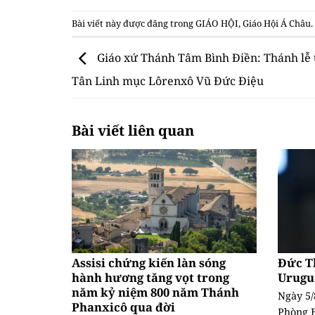
Bài viết này được đăng trong
GIÁO HỘI
,
Giáo Hội Á Châu
Giáo xứ Thánh Tâm Bình Điền: Thánh lễ 
Tân Linh mục Lôrenxô Vũ Đức Điệu
Bài viết liên quan
Assisi chứng kiến làn sóng
Đức T
hành hương tăng vọt trong
Urugu
năm kỷ niệm 800 năm Thánh
Ngày 5/
Phanxicô qua đời
Phòng B