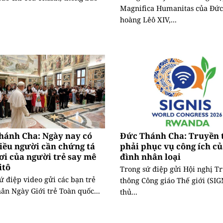
Magnifica Humanitas của Đức
hoàng Lêô XIV,...
hánh Cha: Ngày nay có
Đức Thánh Cha: Truyền 
iều người cần chứng tá
phải phục vụ công ích củ
ơi của người trẻ say mê
đình nhân loại
itô
Trong sứ điệp gửi Hội nghị T
ứ điệp video gửi các bạn trẻ
thông Công giáo Thế giới (SIGN
ân Ngày Giới trẻ Toàn quốc...
thủ...