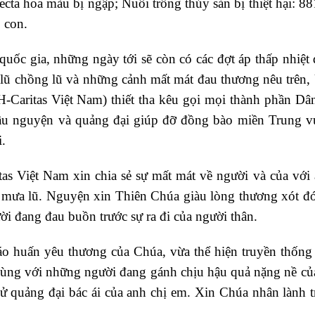
ecta hoa màu bị ngập; Nuôi trồng thủy sản bị thiệt hại: 88
0 con.
uốc gia, những ngày tới sẽ còn có các đợt áp thấp nhiệt 
lũ chồng lũ và những cảnh mất mát đau thương nêu trên,
Caritas Việt Nam) thiết tha kêu gọi mọi thành phần Dâ
cầu nguyện và quảng đại giúp đỡ đồng bào miền Trung v
.
s Việt Nam xin chia sẻ sự mất mát về người và của với 
 mưa lũ. Nguyện xin Thiên Chúa giàu lòng thương xót đ
i đang đau buồn trước sự ra đi của người thân.
iáo huấn yêu thương của Chúa, vừa thể hiện truyền thống 
Cùng với những người đang gánh chịu hậu quả nặng nề của 
ử quảng đại bác ái của anh chị em. Xin Chúa nhân lành t