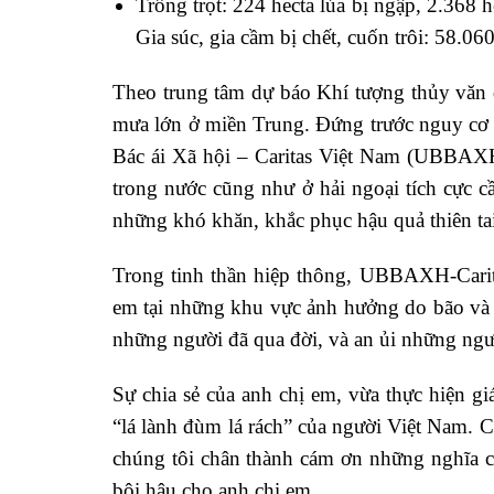
Trồng trọt: 224 hecta lúa bị ngập, 2.368 h
Gia súc, gia cầm bị chết, cuốn trôi: 58.06
Theo trung tâm dự báo Khí tượng thủy văn q
mưa lớn ở miền Trung. Đứng trước nguy cơ 
Bác ái Xã hội – Caritas Việt Nam (UBBAXH-
trong nước cũng như ở hải ngoại tích cực 
những khó khăn, khắc phục hậu quả thiên tai
Trong tinh thần hiệp thông, UBBAXH-Carita
em tại những khu vực ảnh hưởng do bão và
những người đã qua đời, và an ủi những ngườ
Sự chia sẻ của anh chị em, vừa thực hiện g
“lá lành đùm lá rách” của người Việt Nam. 
chúng tôi chân thành cám ơn những nghĩa c
bội hậu cho anh chị em.