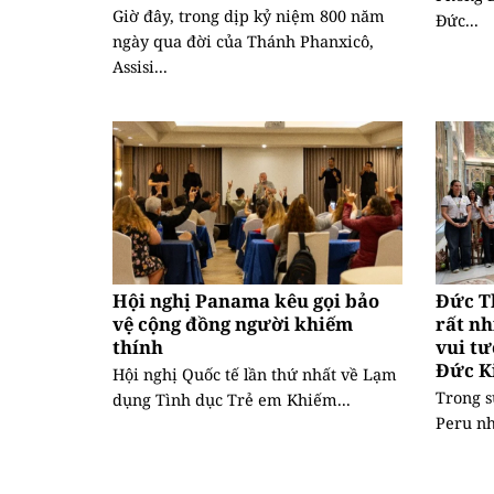
Giờ đây, trong dịp kỷ niệm 800 năm
Đức...
ngày qua đời của Thánh Phanxicô,
Assisi...
Hội nghị Panama kêu gọi bảo
Đức T
vệ cộng đồng người khiếm
rất nh
thính
vui tư
Đức K
Hội nghị Quốc tế lần thứ nhất về Lạm
Trong s
dụng Tình dục Trẻ em Khiếm...
Peru nh