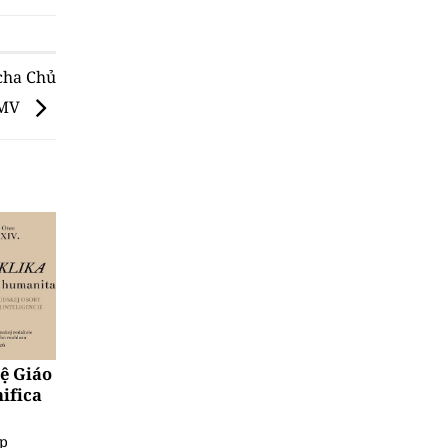
cha Chủ
GMV
uệ Giáo
ifica
ệp