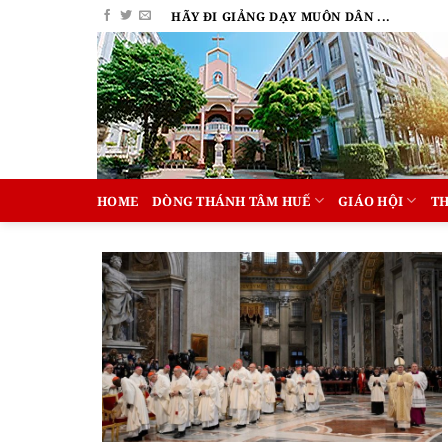
Bỏ
HÃY ĐI GIẢNG DẠY MUÔN DÂN ...
qua
nội
dung
HOME
DÒNG THÁNH TÂM HUẾ
GIÁO HỘI
T