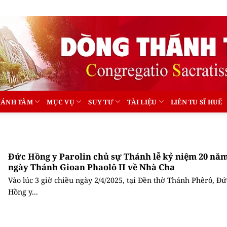
HÁNH TÂM
MỤC VỤ
SUY TƯ
TÀI LIỆU
LIÊN TU SĨ HUẾ
Đức Hồng y Parolin chủ sự Thánh lễ kỷ niệm 20 nă
ngày Thánh Gioan Phaolô II về Nhà Cha
Vào lúc 3 giờ chiều ngày 2/4/2025, tại Đền thờ Thánh Phêrô, Đứ
Hồng y...