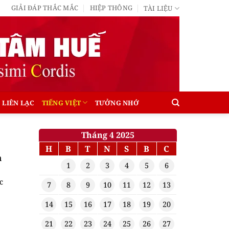
GIẢI ĐÁP THẮC MẮC
HIỆP THÔNG
TÀI LIỆU
LIÊN LẠC
TIẾNG VIỆT
TƯỞNG NHỚ
Tháng 4 2025
H
B
T
N
S
B
C
m
1
2
3
4
5
6
c
7
8
9
10
11
12
13
14
15
16
17
18
19
20
21
22
23
24
25
26
27