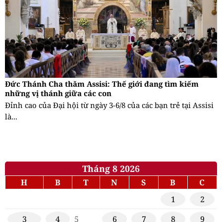
Đức Thánh Cha thăm Assisi: Thế giới đang tìm kiếm
những vị thánh giữa các con
Đỉnh cao của Đại hội từ ngày 3-6/8 của các bạn trẻ tại Assisi
là...
Tháng 8 2026
H
B
T
N
S
B
C
1
2
3
4
5
6
7
8
9