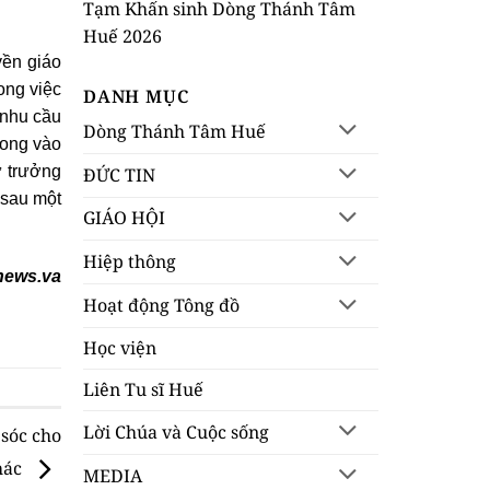
Tạm Khấn sinh Dòng Thánh Tâm
Huế 2026
yền giáo
ong việc
DANH MỤC
 nhu cầu
Dòng Thánh Tâm Huế
hong vào
ự trưởng
ĐỨC TIN
 sau một
GIÁO HỘI
Hiệp thông
news.va
Hoạt động Tông đồ
Học viện
Liên Tu sĩ Huế
Lời Chúa và Cuộc sống
sóc cho
hác
MEDIA