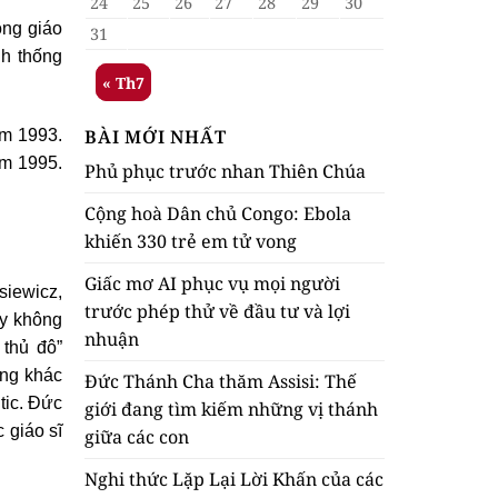
24
25
26
27
28
29
30
ông giáo
31
nh thống
« Th7
BÀI MỚI NHẤT
ăm 1993.
ăm 1995.
Phủ phục trước nhan Thiên Chúa
Cộng hoà Dân chủ Congo: Ebola
khiến 330 trẻ em tử vong
Giấc mơ AI phục vụ mọi người
siewicz,
trước phép thử về đầu tư và lợi
uy không
nhuận
thủ đô”
ọng khác
Đức Thánh Cha thăm Assisi: Thế
tic. Đức
giới đang tìm kiếm những vị thánh
 giáo sĩ
giữa các con
Nghi thức Lặp Lại Lời Khấn của các