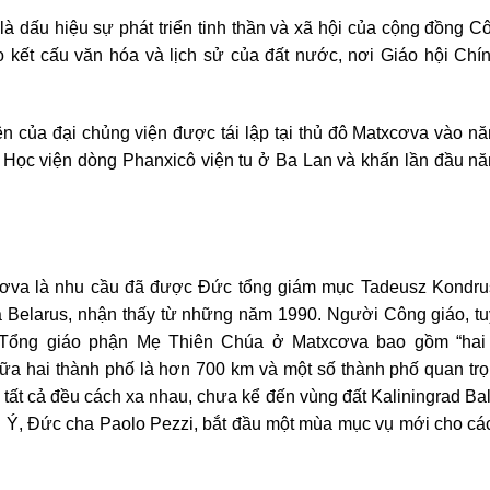
à dấu hiệu sự phát triển tinh thần và xã hội của cộng đồng C
 kết cấu văn hóa và lịch sử của đất nước, nơi Giáo hội Chí
n của đại chủng viện được tái lập tại thủ đô Matxcơva vào n
ại Học viện dòng Phanxicô viện tu ở Ba Lan và khấn lần đầu n
cơva là nhu cầu đã được Đức tổng giám mục Tadeusz Kondru
a Belarus, nhận thấy từ những năm 1990. Người Công giáo, t
à Tổng giáo phận Mẹ Thiên Chúa ở Matxcơva bao gồm “hai 
iữa hai thành phố là hơn 700 km và một số thành phố quan tr
 tất cả đều cách xa nhau, chưa kể đến vùng đất Kaliningrad Bal
 Ý, Đức cha Paolo Pezzi, bắt đầu một mùa mục vụ mới cho các