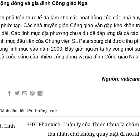
cộng đồng và gia đình Công giáo Nga
nh phủ trên thực tế đã làm cho các hoạt động của các nhà tru
m phức tạp. Các nhà truyền giáo Công giáo vẫn gặp khó khăn tr
lâu dài. Các linh mục địa phương chưa đủ để đáp ứng tất cả các
inh mục đầu tiên của Chủng viện St. Petersburg chỉ được thụ p
ong linh mục vào năm 2000. Bây giờ người ta hy vọng một s
cả cuộc sống của nhiều cộng đồng và gia đình Công giáo Nga
Nguồn:
vatican
 Đánh dấu
liên kết thường trực
.
ĐTC Phanxicô: Luận lý của Thiên Chúa là chăm 
, Linh
tha nhân chứ không quay mặt đi nơi k