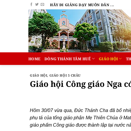
Bỏ
HÃY ĐI GIẢNG DẠY MUÔN DÂN ...
qua
nội
dung
HOME
DÒNG THÁNH TÂM HUẾ
GIÁO HỘI
T
GIÁO HỘI
,
GIÁO HỘI 5 CHÂU
Giáo hội Công giáo Nga c
Hôm 30/07 vừa qua, Đức Thánh Cha đã bổ nhiệm
phụ tá của tổng giáo phận Mẹ Thiên Chúa ở Mat
giáo phẩm Công giáo được thành lập tại nước nà