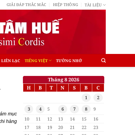
GIẢI ĐÁP THẮC MẮC
HIỆP THÔNG
TÀI LIỆU
LIÊN LẠC
TIẾNG VIỆT
TƯỞNG NHỚ
Tháng 8 2026
a
H
B
T
N
S
B
C
1
2
3
4
5
6
7
8
9
giám mục
10
11
12
13
14
15
16
khi hàng
17
18
19
20
21
22
23