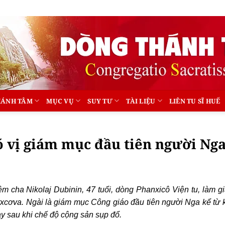
HÁNH TÂM
MỤC VỤ
SUY TƯ
TÀI LIỆU
LIÊN TU SĨ HUẾ
ó vị giám mục đầu tiên người Ng
 cha Nikolaj Dubinin, 47 tuổi, dòng Phanxicô Viện tu, làm 
xcơva. Ngài là giám mục Công giáo đầu tiên người Nga kể từ 
y sau khi chế độ cộng sản sụp đổ.