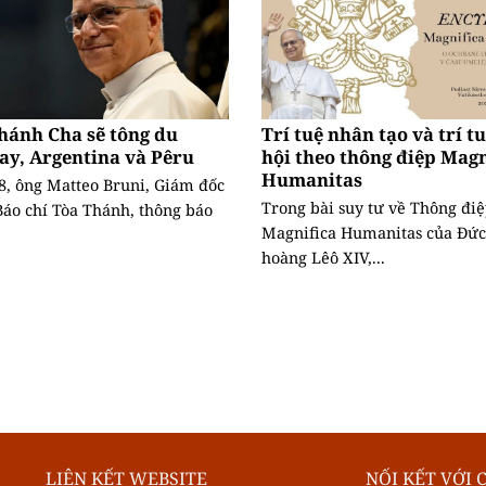
hánh Cha sẽ tông du
Trí tuệ nhân tạo và trí t
ay, Argentina và Pêru
hội theo thông điệp Magn
Humanitas
8, ông Matteo Bruni, Giám đốc
Trong bài suy tư về Thông đi
áo chí Tòa Thánh, thông báo
Magnifica Humanitas của Đức
hoàng Lêô XIV,...
LIÊN KẾT WEBSITE
NỐI KẾT VỚI 