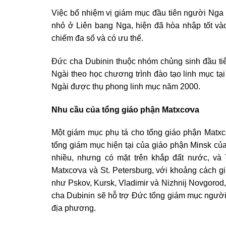
Việc bổ nhiệm vị giám mục đầu tiên người Nga l
nhỏ ở Liên bang Nga, hiện đã hòa nhập tốt vào
chiếm đa số và có ưu thế.
Đức cha Dubinin thuộc nhóm chủng sinh đầu tiê
Ngài theo học chương trình đào tạo linh mục t
Ngài được thụ phong linh mục năm 2000.
Nhu cầu của tổng giáo phận Matxcơva
Một giám mục phụ tá cho tổng giáo phận Matx
tổng giám mục hiện tại của giáo phận Minsk củ
nhiều, nhưng có mặt trên khắp đất nước, v
Matxcơva và St. Petersburg, với khoảng cách g
như Pskov, Kursk, Vladimir và Nizhnij Novgorod,
cha Dubinin sẽ hỗ trợ Đức tổng giám mục người
địa phương.