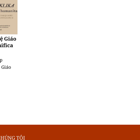
uệ Giáo
ifica
ệp
 Giáo
CHÚNG TÔI